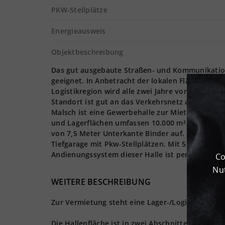
PKW-Stellplätze
Energieausweis
Objektbeschreibung
Das gut ausgebaute Straßen- und Kommunikations
geeignet. In Anbetracht der lokalen Flächenknapp
Logistikregion wird alle zwei Jahre von der Fraun
Standort ist gut an das Verkehrsnetz angeschlos
Malsch ist eine Gewerbehalle zur Miete verfügbar
und Lagerflächen umfassen 10.000 m². Möglich ist
von 7,5 Meter Unterkante Binder auf. Schon in K
Tiefgarage mit Pkw-Stellplätzen. Mit 5.000 kg pr
Andienungssystem dieser Halle ist perfekt für sc
Co
Nut
WEITERE BESCHREIBUNG
Zur Vermietung steht eine Lager-/Logistikimmobi
Die Hallenfläche ist in zwei Abschnitte teilbar. 