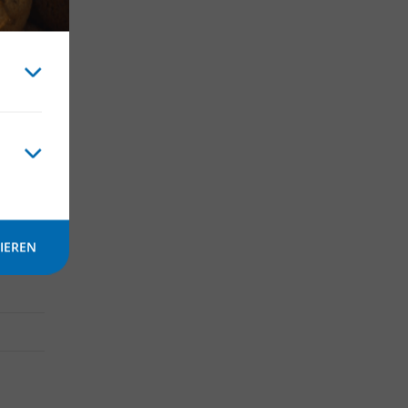
an
IEREN