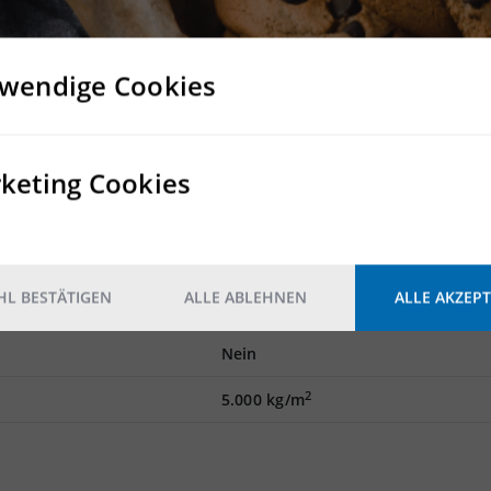
ete Musterbilder.
wendige Cookies
mmobiliengeschäft stehen wir gerne beratend und vermittelnd 
keting Cookies
Rampe
4 Rampentore, 2 ebenerdige Tore
L BESTÄTIGEN
ALLE ABLEHNEN
ALLE AKZEPT
Nein
Nein
2
5.000 kg/m