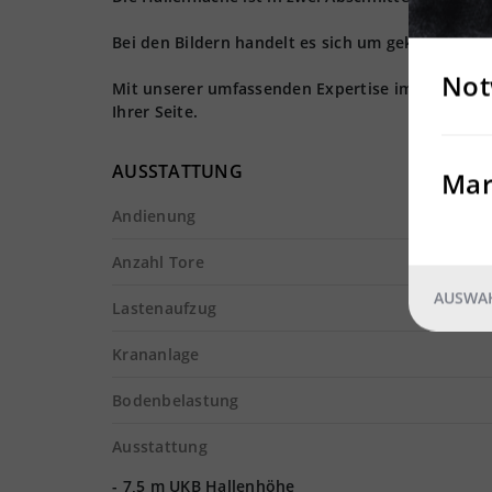
Bei den Bildern handelt es sich um gekennzeichn
Not
Mit unserer umfassenden Expertise im Logistiki
Ihrer Seite.
AUSSTATTUNG
Mar
Andienung
Anzahl Tore
AUSWAH
Lastenaufzug
Krananlage
Bodenbelastung
Ausstattung
- 7,5 m UKB Hallenhöhe