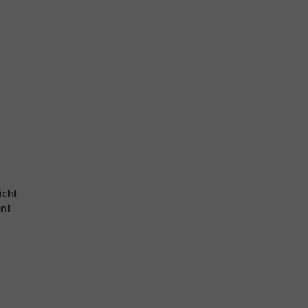
icht
en!