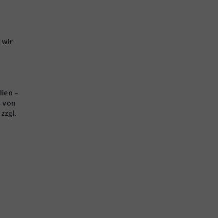
 wir
lien –
s von
zzgl.