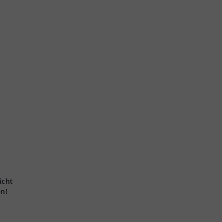
icht
en!