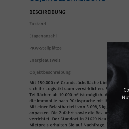
BESCHREIBUNG
Zustand
Etagenanzahl
PKW-Stellplätze
Energieausweis
Objektbeschreibung
Mit 150.000 m² Grundstücksfläche bietet die Immo
sich ihr Logistiktraum verwirklichen. Bis zu 12 
Co
Teilflächen ab 10.000 m² ist möglich. Allumfasse
Nut
die Immobilie nach Rücksprache mit Ihrem Logist
Mit einer Belastbarkeit von 5.098,5 kg pro m² ka
anpassen. Die Zufahrt sowie die Be- und Entla
verrichtet. Der Standort in 21629 Neu Wulmstor
Mietpreis erhalten Sie auf Nachfrage.