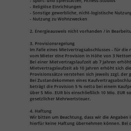
- Sport- und Spielstätten, Fitness-Studios
- Religiöse Einrichtungen
- Sonstige gewerbliche, nicht-logistische Nutzu
- Nutzung zu Wohnzwecken
2. Energieausweis nicht vorhanden / in Bearbeit
3. Provisionsregelung
Im Falle eines Mietvertragsabschlusses - für die
vom Mieter eine Provision in Höhe von 3 Nettom
Bei einer Mietvertragslaufzeit ab 7 Jahren erhöh
Mietvertragslaufzeit ab 10 Jahren erhöht sich d
Provisionssätze verstehen sich jeweils zzgl. der
Bei Zustandekommen eines Kaufvertragsabschlusse
beträgt die Provision 5 % netto bei einem Kaufpr
über 5 Mio. EUR bis einschließlich 10 Mio. EUR s
gesetzlicher Mehrwertsteuer.
4. Haftung
Wir bitten um Beachtung, dass wir die Angaben
hierfür keine Haftung übernehmen können. Bei 