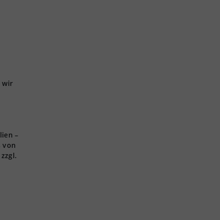
 wir
lien –
s von
zzgl.