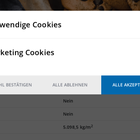
wendige Cookies
- und Logistikhalle.
lisierbar/ teilbar ab ca. 10.000m²
e möglich
ng
keting Cookies
Rampe
L BESTÄTIGEN
ALLE ABLEHNEN
ALLE AKZEPT
Mindestens ein Rampentor pro 1.
Nein
Nein
2
5.098,5 kg/m