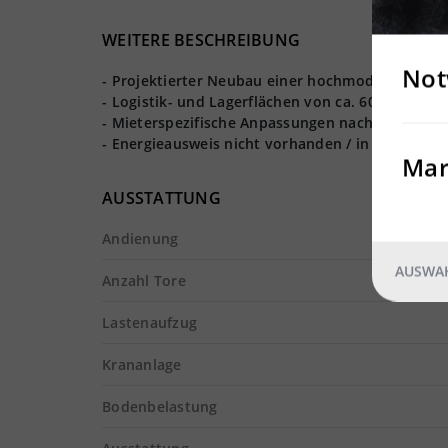
WEITERE BESCHREIBUNG
Not
- Projektierter Neubau einer hochmodernen Lager
- Logistik- und Lagerflächen von ca. 60.000 m² rea
- Mieterspezifische Anpassungen nach Absprach
- Energieausweis nicht vorhanden / in Bearbeitu
Mar
AUSSTATTUNG
Andienung
AUSWAH
Anzahl Tore
Lastenaufzug
Krananlage
Bodenbelastung