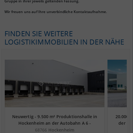
Gruppe in ihrer jeweils geltenden Fassung.
Wir freuen uns auf Ihre unverbindliche Kontaktaufnahme.
FINDEN SIE WEITERE
LOGISTIKIMMOBILIEN IN DER NÄHE
Neuwertig - 9.500 m² Produktionshalle in
20.000 
Hockenheim an der Autobahn A 6 -
der Au
Landkreis Rhein-Neckar-Kreis
68766
Hockenheim