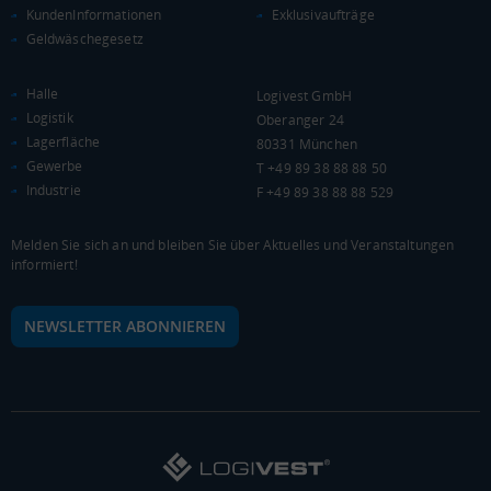
KundenInformationen
Exklusivaufträge
(LANDKREIS / KREISFREIE STADT)
Geldwäschegesetz
Gesamt
Produzierendes Gewerbe
Handel und Verk
Halle
Logivest GmbH
16.900.336 Tsd. €
3.682.643 Tsd. €
5.481.393 Tsd. €
Logistik
Oberanger 24
Lagerfläche
80331 München
Gewerbe
T +49 89 38 88 88 50
BRUTTOWERTSCHÖPFUNG (DURCHSCHNITT)
Industrie
F +49 89 38 88 88 529
Produzierendes Gewerbe
Melden Sie sich an und bleiben Sie über Aktuelles und Veranstaltungen
informiert!
4.000.000
3.000.000
Tsd. €
NEWSLETTER ABONNIEREN
2.000.000
1.000.000
0
LANDKREIS
BUNDESLAND
DEUTSCHLAND
Handel und Verkehr