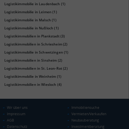
(Landkreis / Kreisfreie Stadt)
110,39
Logistikimmobilie in Laudenbach
(1)
Logistikimmobilie in Leimen
(1)
KAUFKRAFT - EURO PRO KOPF
Logistikimmobilie in Malsch
(1)
Landkreis / Kreisfreie Stadt
22.651 €
Logistikimmobilie in Nußloch
(1)
Bundesland
24.995 €
Logistikimmobilien in Plankstadt
(3)
Deutschland
Logistikimmobilien in Schriesheim
(2)
25.278 €
Logistikimmobilie in Schwetzingen
(1)
0 €
20.000 €
40.000 €
Logistikimmobilien in Sinsheim
(2)
Logistikimmobilien in St. Leon-Rot
(2)
WIRTSCHAFTSKRAFT
(STAND: 2018)
Logistikimmobilie in Weinheim
(1)
BRUTTOINLANDSPRODUKT
Logistikimmobilien in Wiesloch
(4)
(LANDKREIS / KREISFREIE STADT)
Gesamt
BIP je Erwerbstätigen
BIP je Einwohner
Wir über uns
Immobiliensuche
18.763.334 Tsd. €
78.161 €
34.291 €
Impressum
Vermieten/Verkaufen
AGB
Neubauberatung
Datenschutz
Investmentberatung
BRUTTOWERTSCHÖPFUNG