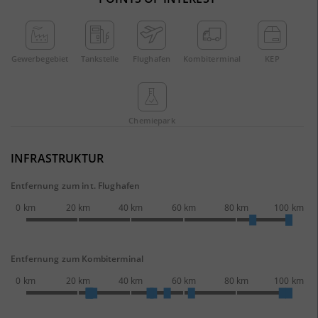
Gewerbe­gebiet
Tankstelle
Flughafen
Kombi­terminal
KEP
Chemie­park
INFRASTRUKTUR
Entfernung zum int. Flughafen
0 km
20 km
40 km
60 km
80 km
100 km
Entfernung zum Kombiterminal
0 km
20 km
40 km
60 km
80 km
100 km