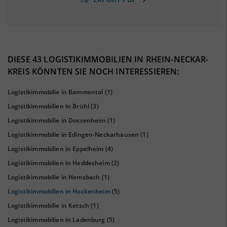
BESCHÄFTIGTEN- UND ARBEITSLOSENQUOTE
5.52%
40%
DIESE 43 LOGISTIKIMMOBILIEN IN RHEIN-NECKAR-
KREIS KÖNNTEN SIE NOCH INTERESSIEREN:
Logistikimmobilie in Bammental
(1)
Logistikimmobilien in Brühl
(3)
Logistikimmobilie in Dossenheim
(1)
Logistikimmobilie in Edingen-Neckarhausen
(1)
Logistikimmobilien in Eppelheim
(4)
Logistikimmobilien in Heddesheim
(2)
KAUFKRAFT
(STAND: 2018)
Logistikimmobilie in Hemsbach
(1)
Euro pro Kopf
Logistikimmobilien in Hockenheim
(5)
(Landkreis / Kreisfreie Stadt)
25.278 €
Logistikimmobilie in Ketsch
(1)
Kaufkraftindex
Logistikimmobilien in Ladenburg
(5)