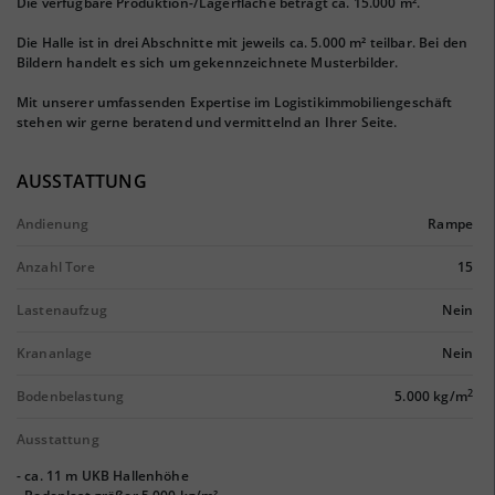
Die verfügbare Produktion-/Lagerfläche beträgt ca. 15.000 m².
Die Halle ist in drei Abschnitte mit jeweils ca. 5.000 m² teilbar. Bei den
Bildern handelt es sich um gekennzeichnete Musterbilder.
Mit unserer umfassenden Expertise im Logistikimmobiliengeschäft
stehen wir gerne beratend und vermittelnd an Ihrer Seite.
AUSSTATTUNG
Andienung
Rampe
Anzahl Tore
15
Lastenaufzug
Nein
Krananlage
Nein
2
Bodenbelastung
5.000 kg/m
Ausstattung
- ca. 11 m UKB Hallenhöhe