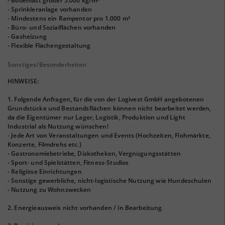
- Bodenlast größer 5.000 kg/m²
- Sprinkleranlage vorhanden
- Mindestens ein Rampentor pro 1.000 m²
- Büro- und Sozialflächen vorhanden
- Gasheizung
- Flexible Flächengestaltung
Sonstiges/Besonderheiten
HINWEISE:
1. Folgende Anfragen, für die von der Logivest GmbH angebotenen
Grundstücke und Bestandsflächen können nicht bearbeitet werden,
da die Eigentümer nur Lager, Logistik, Produktion und Light
Industrial als Nutzung wünschen!
- Jede Art von Veranstaltungen und Events (Hochzeiten, Flohmärkte,
Konzerte, Filmdrehs etc.)
- Gastronomiebetriebe, Diskotheken, Vergnügungsstätten
- Sport- und Spielstätten, Fitness-Studios
- Religiöse Einrichtungen
- Sonstige gewerbliche, nicht-logistische Nutzung wie Hundeschulen
- Nutzung zu Wohnzwecken
2. Energieausweis nicht vorhanden / in Bearbeitung