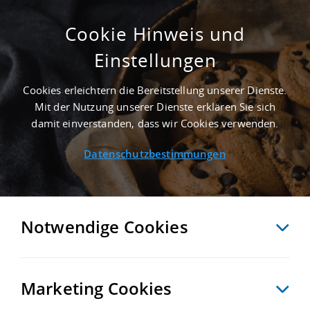
Cookie Hinweis und
Einstellungen
NEUWERTIG - 15.000 M²
INDUSTRIEIMMOBILIE IN HOCKENHEIM AN
Cookies erleichtern die Bereitstellung unserer Dienste.
DER AUTOBAHN A 6 - LANDKREIS RHEIN-
Mit der Nutzung unserer Dienste erklären Sie sich
NECKAR-KREIS
damit einverstanden, dass wir Cookies verwenden.
Startseite
/
Immobiliensuche
/
Detailansicht
Datenschutzbestimmungen
MERKEN
VERGLEICHEN
EXPORT PDF
ZURÜCK
Notwendige Cookies
Marketing Cookies