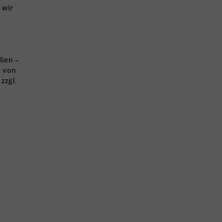
 wir
lien –
s von
zzgl.