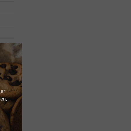
e
 04347
ns-
 in
der
ahrts-,
den,