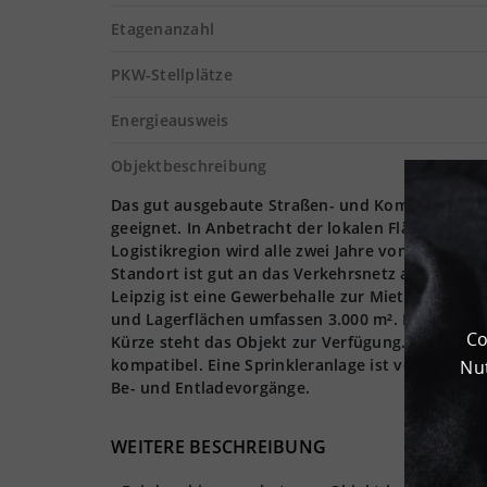
Etagenanzahl
PKW-Stellplätze
Energieausweis
Objektbeschreibung
Das gut ausgebaute Straßen- und Kommunikations
geeignet. In Anbetracht der lokalen Flächenknapp
Logistikregion wird alle zwei Jahre von der Fraun
Standort ist gut an das Verkehrsnetz angeschlos
Leipzig ist eine Gewerbehalle zur Miete verfügba
und Lagerflächen umfassen 3.000 m². Die Halle w
Co
Kürze steht das Objekt zur Verfügung. Mit 5.000
kompatibel. Eine Sprinkleranlage ist vorhanden. 
Nut
Be- und Entladevorgänge.
WEITERE BESCHREIBUNG