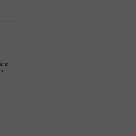
icht
en!