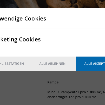
ich um einen Projektierten Neubau einer hochmoderner Lager-
 in Leipzig.
ealisierbar.
 Stadt Leipzig und damit im Zentrum einer bedeutenden und
wendige Cookies
ieeffiziente Halle mit modernster Technik nach den neuesten
a. 10-12 m UKB.
rbedarf realisierbar.
keting Cookies
 Hallenplanung jederzeit noch berücksichtigt werden.
estationen für Kunden und Mitarbeiter werden auf Wunsch ebe
egelegenen Flughafen Leipzig-Halle, ist dieser Standort
gen.
L BESTÄTIGEN
ALLE ABLEHNEN
ALLE AKZEPT
Rampe
Mind. 1 Rampentor pro 1.000 m², M
ebenerdiges Tor pro 1.000 m²