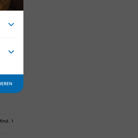
 und
nfalls
IEREN
ind. 1