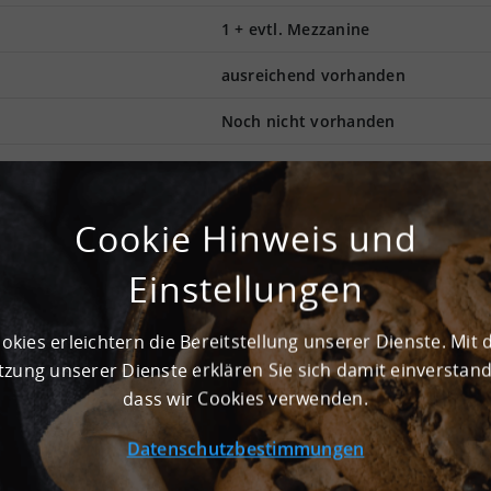
1 + evtl. Mezzanine
ausreichend vorhanden
Noch nicht vorhanden
netz in Leipzig ist hervorragend für jegliche Logistikvorgäng
Cookie Hinweis und
heit fällt der Mietpreis moderat aus. Der Status als Top-
hofer-Arbeitsgruppe für Supply Chain Services verifiziert. Der
Einstellungen
sen und eignet sich daher perfekt für Logistikunternehmen. In
r. Die Gesamtfläche beläuft sich auf ca. 3.000 m², die Produktio
eist eine Höhe von 10 - 12 Meter Unterkante Binder auf. Schon
okies erleichtern die Bereitstellung unserer Dienste. Mit 
 kg pro m² ist die Bodenbelastung für jegliche Nutzungsart
Das Andienungssystem dieser Halle ist perfekt für schnelle Zuf
zung unserer Dienste erklären Sie sich damit einverstan
dass wir Cookies verwenden.
Datenschutzbestimmungen