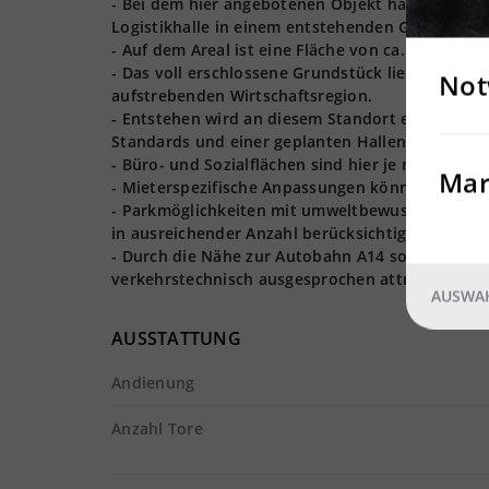
- Bei dem hier angebotenen Objekt handelt es s
Logistikhalle in einem entstehenden Gewerbepark
- Auf dem Areal ist eine Fläche von ca. 3.000 m² r
- Das voll erschlossene Grundstück liegt in der
Not
aufstrebenden Wirtschaftsregion.
- Entstehen wird an diesem Standort eine energ
Standards und einer geplanten Hallenhöhe von c
- Büro- und Sozialflächen sind hier je nach Miete
Mar
- Mieterspezifische Anpassungen können bei der
- Parkmöglichkeiten mit umweltbewussten E-Lad
in ausreichender Anzahl berücksichtigt.
- Durch die Nähe zur Autobahn A14 sowie den nah
verkehrstechnisch ausgesprochen attraktiv gele
AUSWAH
AUSSTATTUNG
Andienung
Anzahl Tore