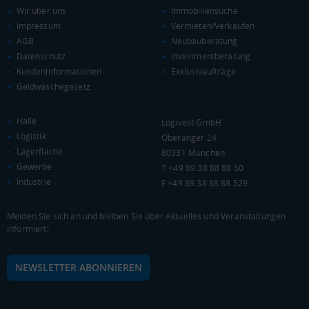
BRUTTOINLANDSPRODUKT
Wir über uns
Immobiliensuche
(LANDKREIS / KREISFREIE STADT)
Impressum
Vermieten/Verkaufen
AGB
Neubauberatung
Datenschutz
Investmentberatung
Gesamt
BIP je Erwerbstätigen
BIP je Einwohner
KundenInformationen
Exklusivaufträge
38.340.083 Tsd. €
129.369 €
110.283 €
Geldwäschegesetz
BRUTTOWERTSCHÖPFUNG
Halle
Logivest GmbH
(LANDKREIS / KREISFREIE STADT)
Logistik
Oberanger 24
Lagerfläche
80331 München
Gesamt
Produzierendes Gewerbe
Handel und Verk
Gewerbe
T +49 89 38 88 88 50
Industrie
F +49 89 38 88 88 529
34.533.325 Tsd. €
4.967.015 Tsd. €
10.341.634 Tsd. 
Melden Sie sich an und bleiben Sie über Aktuelles und Veranstaltungen
BRUTTOWERTSCHÖPFUNG (DURCHSCHNITT)
informiert!
Produzierendes Gewerbe
NEWSLETTER ABONNIEREN
6.000.000