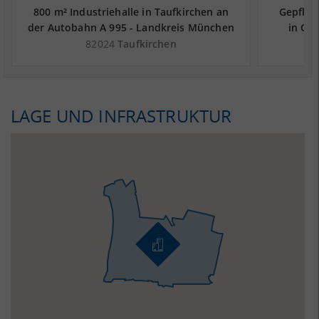
800 m² Industriehalle in Taufkirchen an
Gepfleg
der Autobahn A 995 - Landkreis München
in Ot
82024
Taufkirchen
LAGE UND INFRASTRUKTUR