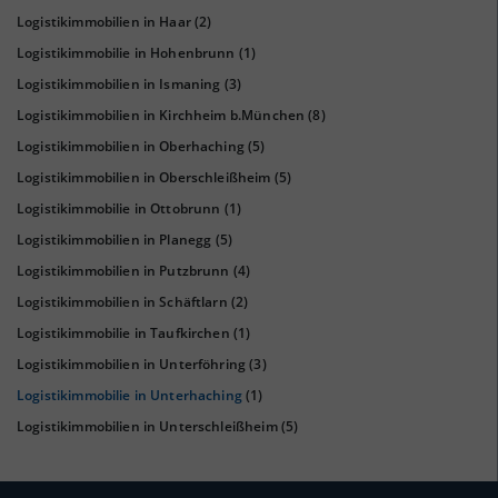
Logistikimmobilien in Haar
(2)
Logistikimmobilie in Hohenbrunn
(1)
KAUFKRAFT
(STAND: 2018)
Logistikimmobilien in Ismaning
(3)
Euro pro Kopf
Logistikimmobilien in Kirchheim b.München
(8)
(Landkreis / Kreisfreie Stadt)
31.122 €
Logistikimmobilien in Oberhaching
(5)
Kaufkraftindex
Logistikimmobilien in Oberschleißheim
(5)
(Landkreis / Kreisfreie Stadt)
135,91
Logistikimmobilie in Ottobrunn
(1)
Logistikimmobilien in Planegg
(5)
KAUFKRAFT - EURO PRO KOPF
Logistikimmobilien in Putzbrunn
(4)
Landkreis / Kreisfreie Stadt
22.651 €
Logistikimmobilien in Schäftlarn
(2)
Bundesland
24.186 €
Logistikimmobilie in Taufkirchen
(1)
Deutschland
Logistikimmobilien in Unterföhring
(3)
31.122 €
Logistikimmobilie in Unterhaching
(1)
0 €
20.000 €
40.000 €
Logistikimmobilien in Unterschleißheim
(5)
WIRTSCHAFTSKRAFT
(STAND: 2018)