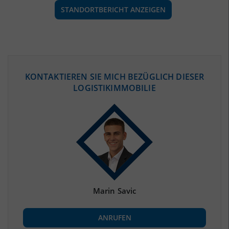
STANDORTBERICHT ANZEIGEN
ÖKONOMISCHE DATEN & FAKTEN
KONTAKTIEREN SIE MICH BEZÜGLICH DIESER
LOGISTIKIMMOBILIE
BEVÖLKERUNG
(STAND: 12/2019)
Bevölkerung Gesamt
(Landkreis / Kreisfreie Stadt)
350.473
Bevölkerungsdichte
2
(Landkreis / Kreisfreie Stadt)
528 Einwohner/km
Fläche
2
(Landkreis / Kreisfreie Stadt)
664,25 km
Marin Savic
BESCHÄFTIGUNG
ANRUFEN
Beschäftigte