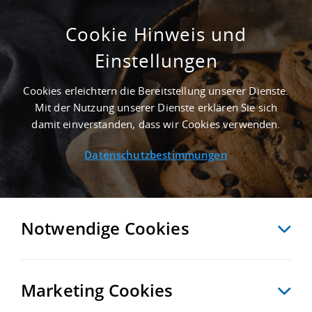
Cookie Hinweis und
Einstellungen
ERSTBEZUG - 1.000 M² INDUSTRIEHALLE IN
UNTERHACHING AN DER AUTOBAHN A 8 -
Cookies erleichtern die Bereitstellung unserer Dienste.
LANDKREIS MÜNCHEN
Mit der Nutzung unserer Dienste erklären Sie sich
Startseite
/
Immobiliensuche
/
Detailansicht
damit einverstanden, dass wir Cookies verwenden.
Datenschutzbestimmungen
MERKEN
VERGLEICHEN
EXPORT PDF
ZURÜCK
Notwendige Cookies
Marketing Cookies