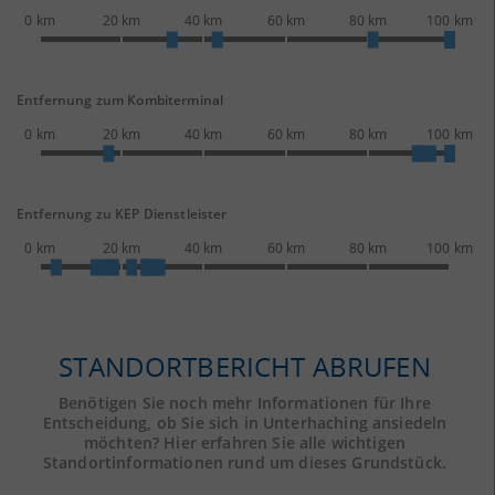
0 km
20 km
40 km
60 km
80 km
100 km
Entfernung zum Kombiterminal
0 km
20 km
40 km
60 km
80 km
100 km
Entfernung zu KEP Dienstleister
0 km
20 km
40 km
60 km
80 km
100 km
STANDORTBERICHT ABRUFEN
Benötigen Sie noch mehr Informationen für Ihre
Entscheidung, ob Sie sich in Unterhaching ansiedeln
möchten? Hier erfahren Sie alle wichtigen
Standortinformationen rund um dieses Grundstück.