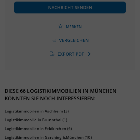
(Landkreis / Kreisfreie Stadt)
146.011
(Stand: 06/2020)
NACHRICHT SENDEN
Beschäftigtenquote
(Landkreis / Kreisfreie Stadt)
41,66 %
(Stand: 06/2020)
MERKEN
Arbeitslosenquote
(Landkreis / Kreisfreie Stadt)
VERGLEICHEN
3,84 %
(Stand: 01/2020)
EXPORT PDF
BESCHÄFTIGTEN- UND ARBEITSLOSENQUOTE
3.84%
41%
DIESE 66 LOGISTIKIMMOBILIEN IN MÜNCHEN
KÖNNTEN SIE NOCH INTERESSIEREN:
Logistikimmobilien in Aschheim
(3)
Logistikimmobilie in Brunnthal
(1)
Logistikimmobilien in Feldkirchen
(6)
Logistikimmobilien in Garching b.München
(10)