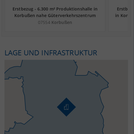
Erstbezug - 6.300 m² Produktionshalle in
Erstbezu
Korbußen nahe Güterverkehrszentrum
in Korbu
Terminal Glauchau (Hof, Sonneberg,
Termi
07554
Korbußen
Pilsen) - Landkreis Greiz
LAGE UND INFRASTRUKTUR