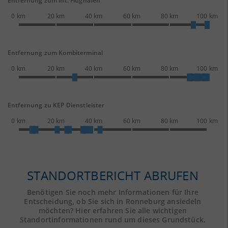
Entfernung zum int. Flughafen
0 km
20 km
40 km
60 km
80 km
100 km
Entfernung zum Kombiterminal
0 km
20 km
40 km
60 km
80 km
100 km
Entfernung zu KEP Dienstleister
0 km
20 km
40 km
60 km
80 km
100 km
STANDORTBERICHT ABRUFEN
Benötigen Sie noch mehr Informationen für Ihre
Entscheidung, ob Sie sich in Ronneburg ansiedeln
möchten? Hier erfahren Sie alle wichtigen
Standortinformationen rund um dieses Grundstück.