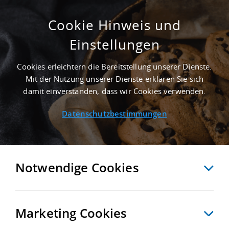
Cookie Hinweis und
Einstellungen
2.000 M² PRODUKTIONSHALLE IN
RONNEBURG NAHE
Cookies erleichtern die Bereitstellung unserer Dienste.
GÜTERVERKEHRSZENTRUM TERMINAL
Mit der Nutzung unserer Dienste erklären Sie sich
GLAUCHAU (HOF, SONNEBERG, PILSEN) -
damit einverstanden, dass wir Cookies verwenden.
LANDKREIS GREIZ
Datenschutzbestimmungen
Startseite
/
Immobiliensuche
/
Detailansicht
Notwendige Cookies
MERKEN
VERGLEICHEN
EXPORT PDF
ZURÜCK
Marketing Cookies