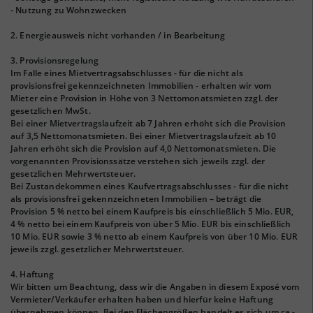
- Nutzung zu Wohnzwecken
2. Energieausweis nicht vorhanden / in Bearbeitung
3. Provisionsregelung
Im Falle eines Mietvertragsabschlusses - für die nicht als
provisionsfrei gekennzeichneten Immobilien - erhalten wir vom
Mieter eine Provision in Höhe von 3 Nettomonatsmieten zzgl. der
gesetzlichen MwSt.
Bei einer Mietvertragslaufzeit ab 7 Jahren erhöht sich die Provision
auf 3,5 Nettomonatsmieten. Bei einer Mietvertragslaufzeit ab 10
Jahren erhöht sich die Provision auf 4,0 Nettomonatsmieten. Die
vorgenannten Provisionssätze verstehen sich jeweils zzgl. der
gesetzlichen Mehrwertsteuer.
Bei Zustandekommen eines Kaufvertragsabschlusses - für die nicht
als provisionsfrei gekennzeichneten Immobilien – beträgt die
Provision 5 % netto bei einem Kaufpreis bis einschließlich 5 Mio. EUR,
4 % netto bei einem Kaufpreis von über 5 Mio. EUR bis einschließlich
10 Mio. EUR sowie 3 % netto ab einem Kaufpreis von über 10 Mio. EUR
jeweils zzgl. gesetzlicher Mehrwertsteuer.
4. Haftung
Wir bitten um Beachtung, dass wir die Angaben in diesem Exposé vom
Vermieter/Verkäufer erhalten haben und hierfür keine Haftung
übernehmen können. Bei den Flächengrößen handelt es sich um ca.-