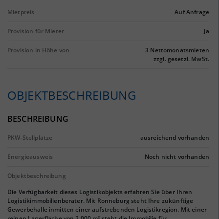
Mietpreis
Auf Anfrage
Provision für Mieter
Ja
Provision in Höhe von
3 Nettomonatsmieten
zzgl. gesetzl. MwSt.
OBJEKTBESCHREIBUNG
BESCHREIBUNG
PKW-Stellplätze
ausreichend vorhanden
Energieausweis
Noch nicht vorhanden
Objektbeschreibung
Die Verfügbarkeit dieses Logistikobjekts erfahren Sie über Ihren
Logistikimmobilienberater. Mit Ronneburg steht Ihre zukünftige
Gewerbehalle inmitten einer aufstrebenden Logistikregion. Mit einer
reinen Lagerfläche von 2.000 m² steht die Immobilie für