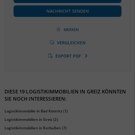
Beschäftigte
(Landkreis / Kreisfreie Stadt)
37.131
(Stand: 06/2020)
NACHRICHT SENDEN
Beschäftigtenquote
(Landkreis / Kreisfreie Stadt)
38,12 %
(Stand: 06/2020)
MERKEN
Arbeitslosenquote
(Landkreis / Kreisfreie Stadt)
VERGLEICHEN
6,52 %
(Stand: 01/2020)
EXPORT PDF
BESCHÄFTIGTEN- UND ARBEITSLOSENQUOTE
6.52%
38%
DIESE 19 LOGISTIKIMMOBILIEN IN GREIZ KÖNNTEN
SIE NOCH INTERESSIEREN:
Logistikimmobilie in Bad Köstritz
(1)
Logistikimmobilien in Greiz
(2)
Logistikimmobilien in Korbußen
(7)