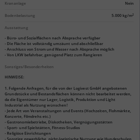
Krananlage
Nein
2
Bodenbelastung
5.000 kg/m
Ausstattung
- Büro- und Sozialflächen nach Absprache verfügbar
- Die Fläche ist vollständig umzäunt und abschließbar
- Anschluss von Strom und Wasser nach Absprache möglich
- Von LKW befahrbar, genügend Platz zum Rangieren
Sonstiges/Besonderheiten
HINWEISE:
1. Folgende Anfragen, für die von der Logivest GmbH angebotenen
Grundstücke und Bestandsflächen können nicht bearbeitet werden,
da die Eigentümer nur Lager, Logistik, Produktion und Light
Industrial als Nutzung wünschen!
- Jede Art von Veranstaltungen und Events (Hochzeiten, Flohmärkte,
Konzerte, Filmdrehs etc.)
- Gastronomiebetriebe, Diskotheken, Vergnügungsstätten
- Sport- und Spielstätten, Fitness-Studios
- Religiöse Einrichtungen
- Sonstige gewerbliche, nicht-logistische Nutzung wie Hundeschulen