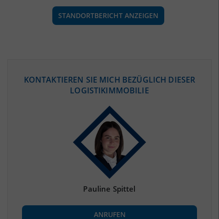
STANDORTBERICHT ANZEIGEN
ÖKONOMISCHE DATEN & FAKTEN
KONTAKTIEREN SIE MICH BEZÜGLICH DIESER
LOGISTIKIMMOBILIE
BEVÖLKERUNG
(STAND: 12/2019)
Bevölkerung Gesamt
(Landkreis / Kreisfreie Stadt)
97.398
Bevölkerungsdichte
2
(Landkreis / Kreisfreie Stadt)
115 Einwohner/km
Fläche
2
(Landkreis / Kreisfreie Stadt)
845,98 km
Pauline Spittel
BESCHÄFTIGUNG
ANRUFEN