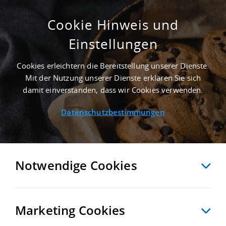
Cookie Hinweis und
Einstellungen
11.000 M² INDUSTRIEIMMOBILIE IN KETSCH
AN DER AUTOBAHN A 6 - LANDKREIS RHEIN-
Cookies erleichtern die Bereitstellung unserer Dienste.
NECKAR-KREIS
Mit der Nutzung unserer Dienste erklären Sie sich
Startseite
/
Immobiliensuche
/
Detailansicht
damit einverstanden, dass wir Cookies verwenden.
Datenschutzbestimmungen
MERKEN
VERGLEICHEN
EXPORT PDF
ZURÜCK
Notwendige Cookies
Marketing Cookies