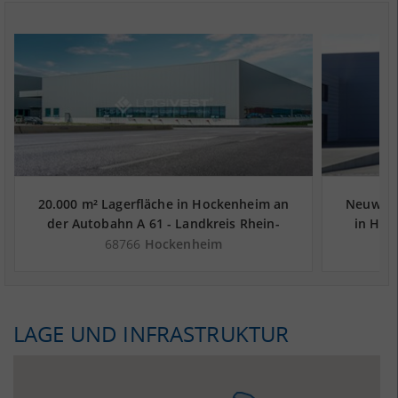
20.000 m² Lagerfläche in Hockenheim an
Neuwerti
der Autobahn A 61 - Landkreis Rhein-
in Hoc
Neckar-Kreis
La
68766
Hockenheim
LAGE UND INFRASTRUKTUR