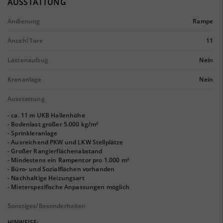
AUSSTATTUNG
Andienung
Rampe
Anzahl Tore
11
Lastenaufzug
Nein
Krananlage
Nein
Ausstattung
- ca. 11 m UKB Hallenhöhe
- Bodenlast größer 5.000 kg/m²
- Sprinkleranlage
- Ausreichend PKW und LKW Stellplätze
- Großer Rangierflächenabstand
- Mindestens ein Rampentor pro 1.000 m²
- Büro- und Sozialflächen vorhanden
- Nachhaltige Heizungsart
- Mieterspezifische Anpassungen möglich
Sonstiges/Besonderheiten
HINWEISE: