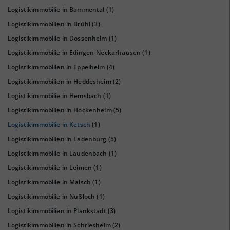
Logistikimmobilie in Bammental
(1)
Logistikimmobilien in Brühl
(3)
Logistikimmobilie in Dossenheim
(1)
Logistikimmobilie in Edingen-Neckarhausen
(1)
Logistikimmobilien in Eppelheim
(4)
Logistikimmobilien in Heddesheim
(2)
KAUFKRAFT
(STAND: 2018)
Logistikimmobilie in Hemsbach
(1)
Euro pro Kopf
Logistikimmobilien in Hockenheim
(5)
(Landkreis / Kreisfreie Stadt)
25.278 €
Logistikimmobilie in Ketsch
(1)
Kaufkraftindex
Logistikimmobilien in Ladenburg
(5)
(Landkreis / Kreisfreie Stadt)
110,39
Logistikimmobilie in Laudenbach
(1)
Logistikimmobilie in Leimen
(1)
KAUFKRAFT - EURO PRO KOPF
Logistikimmobilie in Malsch
(1)
Landkreis / Kreisfreie Stadt
22.651 €
Logistikimmobilie in Nußloch
(1)
Bundesland
24.995 €
Logistikimmobilien in Plankstadt
(3)
Deutschland
Logistikimmobilien in Schriesheim
(2)
25.278 €