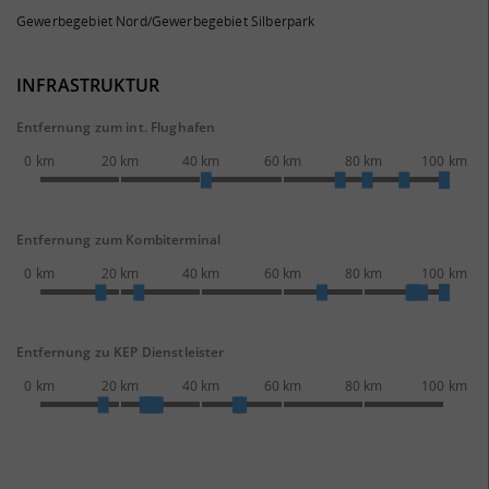
Gewerbegebiet Nord/Gewerbegebiet Silberpark
INFRASTRUKTUR
Entfernung zum int. Flughafen
0 km
20 km
40 km
60 km
80 km
100 km
Entfernung zum Kombiterminal
0 km
20 km
40 km
60 km
80 km
100 km
Entfernung zu KEP Dienstleister
0 km
20 km
40 km
60 km
80 km
100 km