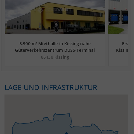
5.900 m² Miethalle in Kissing nahe
Erstb
Güterverkehrszentrum DUSS-Terminal
Kissing
Augsburg-Oberhausen - Landkreis
Augsbur
86438
Kissing
Aichach-Friedberg
LAGE UND INFRASTRUKTUR