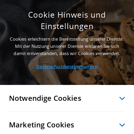
Cookie Hinweis und
Einstellungen
5.000 M² MIETHALLE IN MERING NAHE
GÜTERVERKEHRSZENTRUM GVZ AUGSBURG
Cookies erleichtern die Bereitstellung unserer Dienste.
- LANDKREIS AICHACH-FRIEDBERG
Mit der Nutzung unserer Dienste erklären Sie sich
Startseite
/
Immobiliensuche
/
Detailansicht
damit einverstanden, dass wir Cookies verwenden.
Datenschutzbestimmungen
MERKEN
VERGLEICHEN
EXPORT PDF
ZURÜCK
Notwendige Cookies
Marketing Cookies