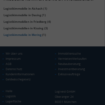
Logistikimmobilie in Aichach
(1)
Logistikimmobilie in Dasing
(1)
Logistikimmobilien in Friedberg
(4)
Logistikimmobilien in Kissing
(3)
Logistikimmobilie in Mering
(1)
KAUFKRAFT
(STAND: 2018)
Wir über uns
Immobiliensuche
Euro pro Kopf
(Landkreis / Kreisfreie Stadt)
25.751 €
Impressum
Vermieten/Verkaufen
AGB
Neubauberatung
Kaufkraftindex
Datenschutz
Investmentberatung
(Landkreis / Kreisfreie Stadt)
112,45
KundenInformationen
Exklusivaufträge
Geldwäschegesetz
KAUFKRAFT - EURO PRO KOPF
Halle
Logivest GmbH
Landkreis / Kreisfreie Stadt
22.651 €
Logistik
Oberanger 24
Bundesland
24.186 €
Deutschland
Lagerfläche
80331 München