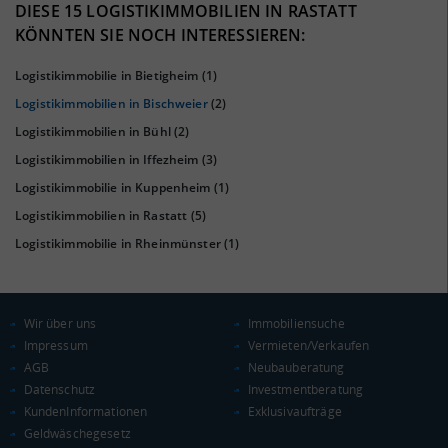
43%
DIESE 15 LOGISTIKIMMOBILIEN IN RASTATT
KÖNNTEN SIE NOCH INTERESSIEREN:
Logistikimmobilie in Bietigheim
(1)
Logistikimmobilien in Bischweier
(2)
Logistikimmobilien in Bühl
(2)
Logistikimmobilien in Iffezheim
(3)
Logistikimmobilie in Kuppenheim
(1)
Logistikimmobilien in Rastatt
(5)
KAUFKRAFT
(STAND: 2018)
Logistikimmobilie in Rheinmünster
(1)
Euro pro Kopf
(Landkreis / Kreisfreie Stadt)
23.646 €
Wir über uns
Immobiliensuche
Kaufkraftindex
(Landkreis / Kreisfreie Stadt)
103,26
Impressum
Vermieten/Verkaufen
AGB
Neubauberatung
KAUFKRAFT - EURO PRO KOPF
Datenschutz
Investmentberatung
KundenInformationen
Exklusivaufträge
Landkreis / Kreisfreie Stadt
Geldwäschegesetz
22.651 €