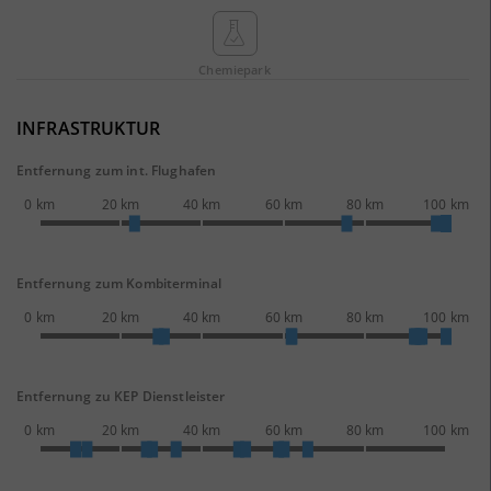
Chemie­park
INFRASTRUKTUR
Entfernung zum int. Flughafen
0 km
20 km
40 km
60 km
80 km
100 km
Entfernung zum Kombiterminal
0 km
20 km
40 km
60 km
80 km
100 km
Entfernung zu KEP Dienstleister
0 km
20 km
40 km
60 km
80 km
100 km