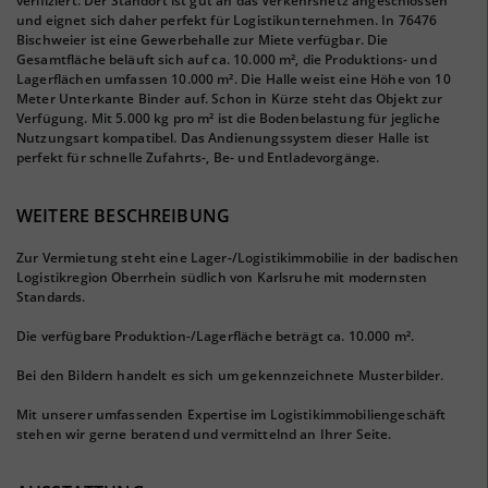
verifiziert. Der Standort ist gut an das Verkehrsnetz angeschlossen
und eignet sich daher perfekt für Logistikunternehmen. In 76476
Bischweier ist eine Gewerbehalle zur Miete verfügbar. Die
Gesamtfläche beläuft sich auf ca. 10.000 m², die Produktions- und
Lagerflächen umfassen 10.000 m². Die Halle weist eine Höhe von 10
Meter Unterkante Binder auf. Schon in Kürze steht das Objekt zur
Verfügung. Mit 5.000 kg pro m² ist die Bodenbelastung für jegliche
Nutzungsart kompatibel. Das Andienungssystem dieser Halle ist
perfekt für schnelle Zufahrts-, Be- und Entladevorgänge.
WEITERE BESCHREIBUNG
Zur Vermietung steht eine Lager-/Logistikimmobilie in der badischen
Logistikregion Oberrhein südlich von Karlsruhe mit modernsten
Standards.
Die verfügbare Produktion-/Lagerfläche beträgt ca. 10.000 m².
Bei den Bildern handelt es sich um gekennzeichnete Musterbilder.
Mit unserer umfassenden Expertise im Logistikimmobiliengeschäft
stehen wir gerne beratend und vermittelnd an Ihrer Seite.