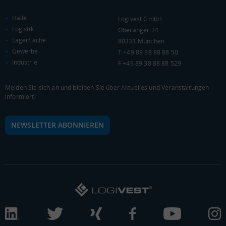
Bundesland
24.995 €
Deutschland
Halle
Logivest GmbH
23.646 €
Logistik
Oberanger 24
Lagerfläche
80331 München
0 €
20.000 €
40.000 €
Gewerbe
T +49 89 38 88 88 50
Industrie
F +49 89 38 88 88 529
WIRTSCHAFTSKRAFT
(STAND: 2018)
Melden Sie sich an und bleiben Sie über Aktuelles und Veranstaltungen
BRUTTOINLANDSPRODUKT
informiert!
(LANDKREIS / KREISFREIE STADT)
NEWSLETTER ABONNIEREN
Gesamt
BIP je Erwerbstätigen
BIP je Einwohner
10.213.266 Tsd. €
84.908 €
44.287 €
BRUTTOWERTSCHÖPFUNG
(LANDKREIS / KREISFREIE STADT)
Gesamt
Produzierendes Gewerbe
Handel und Verke
9.199.198 Tsd. €
4.896.473 Tsd. €
1.035.357 Tsd. €