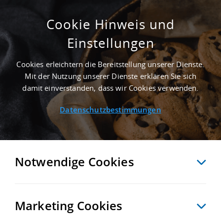
Cookie Hinweis und
Einstellungen
GEPFLEGT - 10.000 M² GEWERBEIMMOBILIE
IN BISCHWEIER AN DER AUTOBAHN A 5 -
Cookies erleichtern die Bereitstellung unserer Dienste.
LANDKREIS RASTATT
Mit der Nutzung unserer Dienste erklären Sie sich
Startseite
/
Immobiliensuche
/
Detailansicht
damit einverstanden, dass wir Cookies verwenden.
Datenschutzbestimmungen
MERKEN
VERGLEICHEN
EXPORT PDF
ZURÜCK
Notwendige Cookies
Marketing Cookies