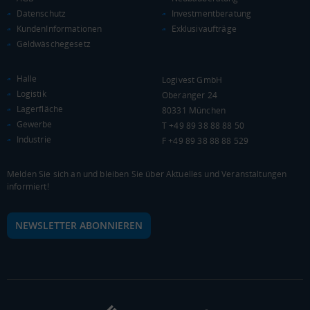
Datenschutz
Investmentberatung
KAUFKRAFT
(STAND: 2018)
KundenInformationen
Exklusivaufträge
Geldwäschegesetz
Euro pro Kopf
(Landkreis / Kreisfreie Stadt)
32.766 €
Halle
Logivest GmbH
Kaufkraftindex
Logistik
Oberanger 24
(Landkreis / Kreisfreie Stadt)
143,09
Lagerfläche
80331 München
Gewerbe
T +49 89 38 88 88 50
KAUFKRAFT - EURO PRO KOPF
Industrie
F +49 89 38 88 88 529
Landkreis / Kreisfreie Stadt
22.651 €
Bundesland
Melden Sie sich an und bleiben Sie über Aktuelles und Veranstaltungen
24.186 €
Deutschland
informiert!
32.766 €
NEWSLETTER ABONNIEREN
0 €
20.000 €
40.000 €
WIRTSCHAFTSKRAFT
(STAND: 2018)
BRUTTOINLANDSPRODUKT