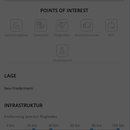
POINTS OF INTEREST
Gewerbe­gebiet
Tankstelle
Flughafen
Kombi­terminal
KEP
Chemie­park
LAGE
Neu-Friedenheim
INFRASTRUKTUR
Entfernung zum int. Flughafen
0 km
20 km
40 km
60 km
80 km
100 km