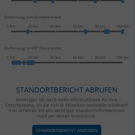
Entfernung zum Kombiterminal
0 km
20 km
40 km
60 km
80 km
100 km
Entfernung zu KEP Dienstleister
0 km
20 km
40 km
60 km
80 km
100 km
STANDORTBERICHT ABRUFEN
Benötigen Sie noch mehr Informationen für Ihre
Entscheidung, ob Sie sich in München ansiedeln möchten?
Hier erfahren Sie alle wichtigen Standortinformationen
rund um dieses Grundstück.
STANDORTBERICHT ANZEIGEN