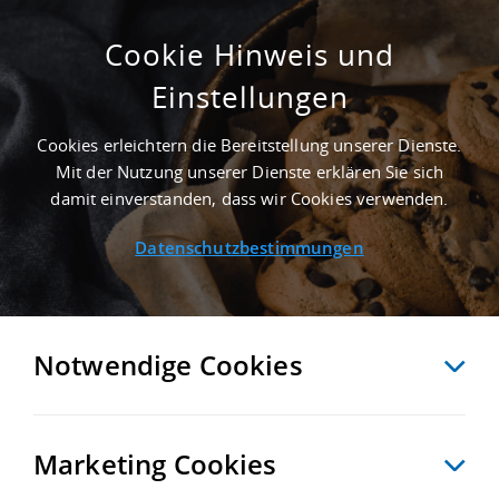
Cookie Hinweis und
Einstellungen
GEPFLEGT - 13.000 M² INDUSTRIEIMMOBILIE
IN MÜNCHEN AN DER AUTOBAHN A 96
Cookies erleichtern die Bereitstellung unserer Dienste.
Startseite
/
Immobiliensuche
/
Detailansicht
Mit der Nutzung unserer Dienste erklären Sie sich
damit einverstanden, dass wir Cookies verwenden.
Datenschutzbestimmungen
MERKEN
VERGLEICHEN
EXPORT PDF
ZURÜCK
Notwendige Cookies
Marketing Cookies