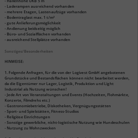
- Hallenhöhe UKB 5 m
- Laderampen ausreichend vorhanden
- mehrere Etagen, Lastenaufzüge vorhanden
- Bodentraglast max. 1 t/m²
- gute Anlieferungsmöglichkeit
- Andienung beidseitig möglich
- Büro- und Sozialflächen vorhanden
- ausreichend Stellplätze vorhanden
Sonstiges/Besonderheiten
HINWEISE:
1. Folgende Anfragen, für die von der Logivest GmbH angebotenen
Grundstücke und Bestandsflächen können nicht bearbeitet werden,
da die Eigentümer nur Lager, Logistik, Produktion und Light
Industrial als Nutzung wünschen!
- Jede Art von Veranstaltungen und Events (Hochzeiten, Flohmärkte,
Konzerte, Filmdrehs etc.)
- Gastronomiebetriebe, Diskotheken, Vergnügungsstätten
- Sport- und Spielstätten, Fitness-Studios
- Religiöse Einrichtungen
- Sonstige gewerbliche, nicht-logistische Nutzung wie Hundeschulen
- Nutzung zu Wohnzwecken