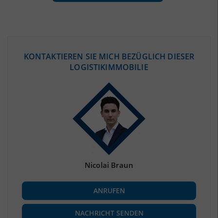
ÖKONOMISCHE DATEN & FAKTEN
KONTAKTIEREN SIE MICH BEZÜGLICH DIESER
LOGISTIKIMMOBILIE
BEVÖLKERUNG
(STAND: 12/2019)
Bevölkerung Gesamt
(Landkreis / Kreisfreie Stadt)
1.484.226
Bevölkerungsdichte
2
(Landkreis / Kreisfreie Stadt)
4.777 Einwohner/km
Fläche
2
(Landkreis / Kreisfreie Stadt)
310,7 km
Nicolai Braun
BESCHÄFTIGUNG
ANRUFEN
Beschäftigte
(Landkreis / Kreisfreie Stadt)
667.428
(Stand: 06/2020)
NACHRICHT SENDEN