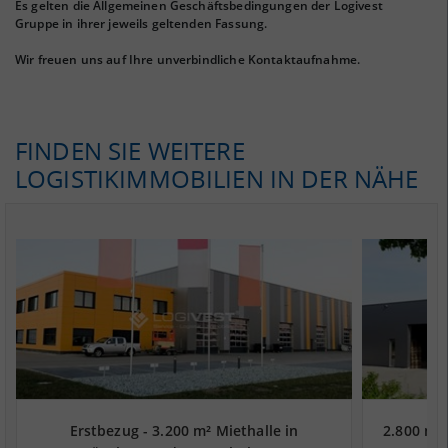
Es gelten die Allgemeinen Geschäftsbedingungen der Logivest
Gruppe in ihrer jeweils geltenden Fassung.
Wir freuen uns auf Ihre unverbindliche Kontaktaufnahme.
FINDEN SIE WEITERE
LOGISTIKIMMOBILIEN IN DER NÄHE
Erstbezug - 3.200 m² Miethalle in
2.800 m²