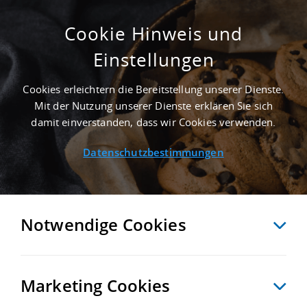
Cookie Hinweis und
Einstellungen
3.000 M² LAGERHALLE IN HOHENSTEIN-
ERNSTTHAL AN DER AUTOBAHN A 4 -
Cookies erleichtern die Bereitstellung unserer Dienste.
LANDKREIS ZWICKAU
Mit der Nutzung unserer Dienste erklären Sie sich
Startseite
/
Immobiliensuche
/
Detailansicht
damit einverstanden, dass wir Cookies verwenden.
Datenschutzbestimmungen
MERKEN
VERGLEICHEN
EXPORT PDF
ZURÜCK
Notwendige Cookies
Marketing Cookies