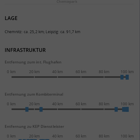
Chemie­park
LAGE
Chemnitz: ca. 25,2 km; Leipzig: ca. 91,7 km
INFRASTRUKTUR
Entfernung zum int. Flughafen
0 km
20 km
40 km
60 km
80 km
100 km
Entfernung zum Kombiterminal
0 km
20 km
40 km
60 km
80 km
100 km
Entfernung zu KEP Dienstleister
0 km
20 km
40 km
60 km
80 km
100 km