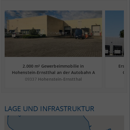
2.000 m² Gewerbeimmobilie in
Erstb
Hohenstein-Ernstthal an der Autobahn A
Che
4 - Landkreis Zwickau
09337
Hohenstein-Ernstthal
LAGE UND INFRASTRUKTUR