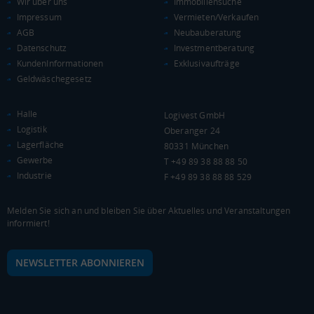
Wir über uns
Immobiliensuche
Impressum
Vermieten/Verkaufen
Landkreis / Kreisfreie Stadt
22.651 €
AGB
Neubauberatung
Bundesland
20.484 €
Deutschland
Datenschutz
Investmentberatung
KundenInformationen
Exklusivaufträge
21.056 €
Geldwäschegesetz
0 €
20.000 €
40.000 €
Halle
Logivest GmbH
WIRTSCHAFTSKRAFT
(STAND: 2018)
Logistik
Oberanger 24
Lagerfläche
80331 München
BRUTTOINLANDSPRODUKT
Gewerbe
T +49 89 38 88 88 50
(LANDKREIS / KREISFREIE STADT)
Industrie
F +49 89 38 88 88 529
Gesamt
BIP je Erwerbstätigen
BIP je Einwohner
Melden Sie sich an und bleiben Sie über Aktuelles und Veranstaltungen
informiert!
9.859.244 Tsd. €
61.898 €
30.930 €
NEWSLETTER ABONNIEREN
BRUTTOWERTSCHÖPFUNG
(LANDKREIS / KREISFREIE STADT)