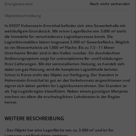
Energieausweis
Noch nicht vorhanden
Objektbeschreibung
In 09337 Hohenstein-Ernstthal befindet sich eine Gewerbehalle mit
weitläufigem Grundstück. Mit reiner Lagerfläche von 3.000 m² steht
die Immobilie für verschiedenste Logistikprozesse bereit. Die
Logistikimmobilien bietet insgesamt 3.000 m² Gewerbefläche. Möglich
ist ein Mietverhältnis ab 1.000 m² Fläche. Bis zu 7,5 - 11 Meter
Unterkante Binder sind in den Hallen nutzbar. Ein durchdachtes
Andienungssystem sorgt für unkomplizierte Be- und Entladungen
Ihrer Lieferungen. Mit der vorinstallierten Heizung, es handelt sich
dabei um gas-Heizung, wird die komplette Logistikhalle beheizt.
Schon in Kürze steht das Objekt zur Verfügung. Der Standort in
Hohenstein-Ernstthal ist gut an das Verkehrsnetz angeschlossen und
eignet sich daher perfekt für Logistikunternehmen. Der Standort ist
als Top-Logistikregion klassifiziert. Neben einem günstigen Mietpreis
stechen vor allem die erschwinglichen Lohnkosten in der Region
hervor.
WEITERE BESCHREIBUNG
- Das Objekt hat eine Lagerfläche von ca. 3.000 m² und ist für
Lagerung und Produktion geeignet