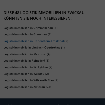
40%
DIESE 48 LOGISTIKIMMOBILIEN IN ZWICKAU
KÖNNTEN SIE NOCH INTERESSIEREN:
Logistikimmobilien in Crimmitschau
(8)
Logistikimmobilien in Glauchau
(3)
Logistikimmobilien in Hohenstein-Ernstthal
(2)
Logistikimmobilie in Limbach-Oberfrohna
(1)
Logistikimmobilien in Meerane
(4)
Logistikimmobilie in Reinsdorf
(1)
KAUFKRAFT
(STAND: 2018)
Logistikimmobilien in St. Egidien
(2)
Euro pro Kopf
Logistikimmobilien in Werdau
(2)
(Landkreis / Kreisfreie Stadt)
21.056 €
Logistikimmobilien in Wilkau-Haßlau
(2)
Kaufkraftindex
Logistikimmobilien in Zwickau
(23)
(Landkreis / Kreisfreie Stadt)
91,95
KAUFKRAFT - EURO PRO KOPF