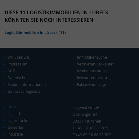
37%
DIESE 11 LOGISTIKIMMOBILIEN IN LÜBECK
KÖNNTEN SIE NOCH INTERESSIEREN:
Logistikimmobilien in Lübeck
(11)
Wir über uns
Immobiliensuche
Impressum
Vermieten/Verkaufen
AGB
Neubauberatung
Datenschutz
Investmentberatung
KAUFKRAFT
(STAND: 2018)
KundenInformationen
Exklusivaufträge
Geldwäschegesetz
Euro pro Kopf
(Landkreis / Kreisfreie Stadt)
20.120 €
Halle
Logivest GmbH
Kaufkraftindex
Logistik
Oberanger 24
(Landkreis / Kreisfreie Stadt)
87,86
Lagerfläche
80331 München
Gewerbe
T +49 89 38 88 88 50
KAUFKRAFT - EURO PRO KOPF
Industrie
F +49 89 38 88 88 529