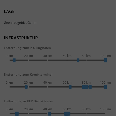
LAGE
Gewerbegebiet Genin
INFRASTRUKTUR
Entfernung zum int. Flughafen
0 km
20 km
40 km
60 km
80 km
100 km
Entfernung zum Kombiterminal
0 km
20 km
40 km
60 km
80 km
100 km
Entfernung zu KEP Dienstleister
0 km
20 km
40 km
60 km
80 km
100 km