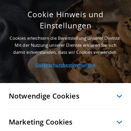
Cookie Hinweis und
Einstellungen
GEPFLEGT - 15.000 M² LAGERHALLE IN
LÜBECK AN DER AUTOBAHN A 20
Cookies erleichtern die Bereitstellung unserer Dienste.
Startseite
/
Immobiliensuche
/
Detailansicht
Mit der Nutzung unserer Dienste erklären Sie sich
damit einverstanden, dass wir Cookies verwenden.
Datenschutzbestimmungen
MERKEN
VERGLEICHEN
EXPORT PDF
ZURÜCK
Notwendige Cookies
Marketing Cookies