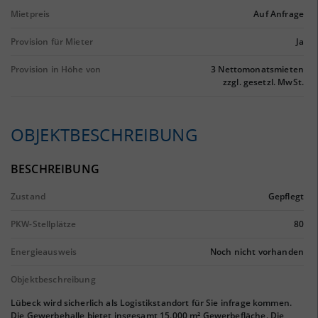
Mietpreis
Auf Anfrage
Provision für Mieter
Ja
Provision in Höhe von
3 Nettomonatsmieten
zzgl. gesetzl. MwSt.
OBJEKTBESCHREIBUNG
BESCHREIBUNG
Zustand
Gepflegt
PKW-Stellplätze
80
Energieausweis
Noch nicht vorhanden
Objektbeschreibung
Lübeck wird sicherlich als Logistikstandort für Sie infrage kommen.
Die Gewerbehalle bietet insgesamt 15.000 m² Gewerbefläche. Die