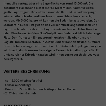
Immobilie verfügt über eine Lagerfläche von rund 15.000 m². Die
besondere Hallenhöhe bietet mit 6,8 Metern den Raum für extra
große Lagerregale. Die Zufahrt sowie die Be- und Entladevorgänge
können über die ebenerdigen Tore unkompliziert bewerkstelligt
werden. Mit 5.000 kg pro m² können die Böden belastet werden. Der
Standort in Lübeck ist gut an das Verkehrsnetz angeschlossen und
eignet sich daher perfekt für Logistikunternehmen. Ob für Kunden
oder Mitarbeiter: Auf den Pkw-Stellplätzen finden reichlich Fahrzeuge
Platz. Den frühesten Einzugstermin erfahren Sie über unseren
Logistikimmobilienberater. In 23560 Lübeck können flexibel nutzbare
Gewerbehallen angemietet werden. Der Status als Top-Logistikregion
wird stetig durch unsere hauseigene Research Abteilung geprüft. Ein
umfangreicher Kriterienkatalog wird Ihnen gerne durch die Logivest
bereitgestellt.
WEITERE BESCHREIBUNG
- ca. 15.000 m² ab sofort frei
- teilbar auf Anfrage
- Büro- und Sozialflächen nach Absprache verfügbar
- 24/7-Stunden-Betrieb