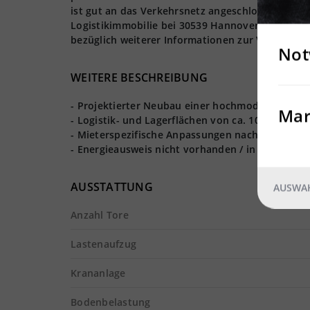
ist gut an das Verkehrsnetz angeschlossen und e
Logistikimmobilie bei 30539 Hannover kann ab s
bezüglich weiterer Informationen zur Verfügung.
Not
WEITERE BESCHREIBUNG
- Projektierter Neubau einer hochmodernen Lage
Mar
- Logistik- und Lagerflächen von ca. 10.000 m² re
- Mieterspezifische Anpassungen nach Absprach
- Energieausweis nicht vorhanden / in Bearbeitu
AUSSTATTUNG
AUSWAH
Anzahl Tore
Lastenaufzug
Krananlage
Bodenbelastung