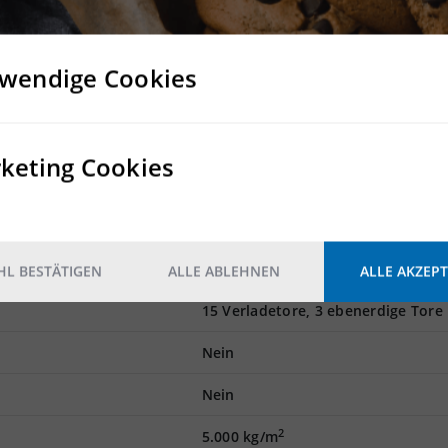
ignet sich daher perfekt für Logistikunternehmen. Die
ofort gemietet werden. Die Logivest Gruppe steht Ihnen gerne
wendige Cookies
r- und Logistikhalle
keting Cookies
alisierbar
e möglich
ng
L BESTÄTIGEN
ALLE ABLEHNEN
ALLE AKZEPT
15 Verladetore, 3 ebenerdige Tore
Nein
Nein
2
5.000 kg/m