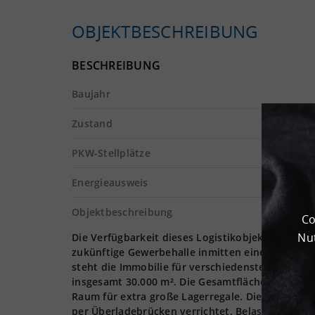
OBJEKTBESCHREIBUNG
BESCHREIBUNG
Baujahr
Zustand
PKW-Stellplätze
Energieausweis
Objektbeschreibung
Co
Nut
Die Verfügbarkeit dieses Logistikobjekts erfahre
zukünftige Gewerbehalle inmitten einer aufstreb
steht die Immobilie für verschiedenste Logistikp
insgesamt 30.000 m². Die Gesamtfläche umfasst 
Raum für extra große Lagerregale. Die Zufahrt 
per Überladebrücken verrichtet. Belastbar ist d