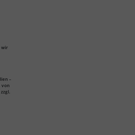
 wir
lien –
s von
zzgl.