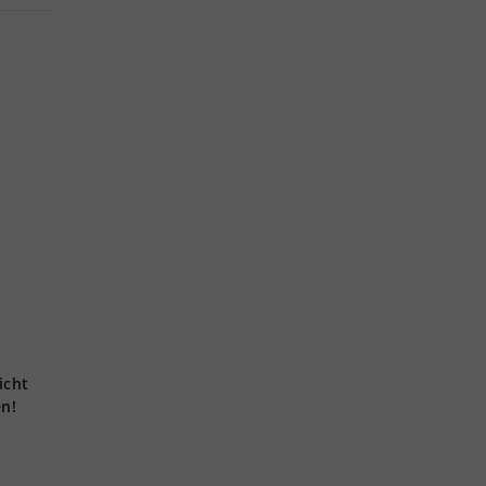
icht
en!