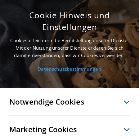
Cookie Hinweis und
Einstellungen
GEPFLEGT - 10.000 M² LOGISTIKIMMOBILIE
IN BRAUNSCHWEIG AN DER AUTOBAHN A
Cookies erleichtern die Bereitstellung unserer Dienste.
391
Mit der Nutzung unserer Dienste erklären Sie sich
Startseite
/
Immobiliensuche
/
Detailansicht
damit einverstanden, dass wir Cookies verwenden.
Datenschutzbestimmungen
MERKEN
VERGLEICHEN
EXPORT PDF
ZURÜCK
Notwendige Cookies
Marketing Cookies