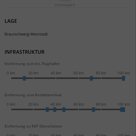
Chemie­park
LAGE
Braunschweig-Weststadt
INFRASTRUKTUR
Entfernung zum int. Flughafen
0 km
20 km
40 km
60 km
80 km
100 km
Entfernung zum Kombiterminal
0 km
20 km
40 km
60 km
80 km
100 km
Entfernung zu KEP Dienstleister
0 km
20 km
40 km
60 km
80 km
100 km