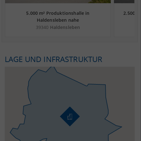
5.000 m² Produktionshalle in
2.500 m
Haldensleben nahe
na
Güterverkehrszentrum Magdeburger
Magdeb
39340
Haldensleben
Hafen GmbH - Landkreis Börde
LAGE UND INFRASTRUKTUR