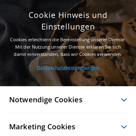
Cookie Hinweis und
Einstellungen
2.400 M² GEWERBEHALLE IN
HALDENSLEBEN NAHE
Cookies erleichtern die Bereitstellung unserer Dienste.
GÜTERVERKEHRSZENTRUM MAGDEBURGER
Mit der Nutzung unserer Dienste erklären Sie sich
HAFEN GMBH - LANDKREIS BÖRDE
damit einverstanden, dass wir Cookies verwenden.
Startseite
/
Immobiliensuche
/
Detailansicht
Datenschutzbestimmungen
MERKEN
VERGLEICHEN
EXPORT PDF
ZURÜCK
Notwendige Cookies
Marketing Cookies