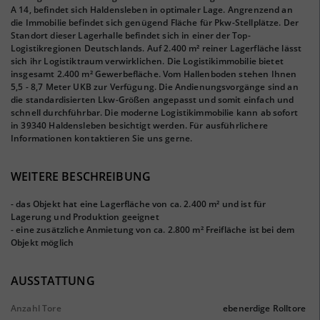
A 14, befindet sich Haldensleben in optimaler Lage. Angrenzend an
die Immobilie befindet sich genügend Fläche für Pkw-Stellplätze. Der
Standort dieser Lagerhalle befindet sich in einer der Top-
Logistikregionen Deutschlands. Auf 2.400 m² reiner Lagerfläche lässt
sich ihr Logistiktraum verwirklichen. Die Logistikimmobilie bietet
insgesamt 2.400 m² Gewerbefläche. Vom Hallenboden stehen Ihnen
5,5 - 8,7 Meter UKB zur Verfügung. Die Andienungsvorgänge sind an
die standardisierten Lkw-Größen angepasst und somit einfach und
schnell durchführbar. Die moderne Logistikimmobilie kann ab sofort
in 39340 Haldensleben besichtigt werden. Für ausführlichere
Informationen kontaktieren Sie uns gerne.
WEITERE BESCHREIBUNG
- das Objekt hat eine Lagerfläche von ca. 2.400 m² und ist für
Lagerung und Produktion geeignet
- eine zusätzliche Anmietung von ca. 2.800 m² Freifläche ist bei dem
Objekt möglich
AUSSTATTUNG
Anzahl Tore
ebenerdige Rolltore