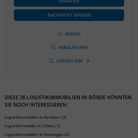
ANRUFEN
Beschäftigte
(Landkreis / Kreisfreie Stadt)
72.554
(Stand: 06/2020)
NACHRICHT SENDEN
Beschäftigtenquote
(Landkreis / Kreisfreie Stadt)
42,45 %
(Stand: 06/2020)
MERKEN
Arbeitslosenquote
(Landkreis / Kreisfreie Stadt)
VERGLEICHEN
6,52 %
(Stand: 01/2020)
EXPORT PDF
BESCHÄFTIGTEN- UND ARBEITSLOSENQUOTE
6.52%
42%
DIESE 26 LOGISTIKIMMOBILIEN IN BÖRDE KÖNNTEN
SIE NOCH INTERESSIEREN:
Logistikimmobilien in Barleben
(3)
Logistikimmobilie in Colbitz
(1)
Logistikimmobilien in Gröningen
(2)