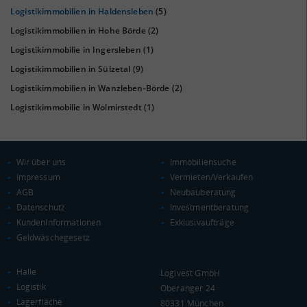
Logistikimmobilien in Haldensleben
(5)
Logistikimmobilien in Hohe Börde
(2)
Logistikimmobilie in Ingersleben
(1)
KAUFKRAFT
(STAND: 2018)
Logistikimmobilien in Sülzetal
(9)
Euro pro Kopf
Logistikimmobilien in Wanzleben-Börde
(2)
(Landkreis / Kreisfreie Stadt)
20.694 €
Logistikimmobilie in Wolmirstedt
(1)
Kaufkraftindex
(Landkreis / Kreisfreie Stadt)
90,37
Wir über uns
Immobiliensuche
KAUFKRAFT - EURO PRO KOPF
Impressum
Vermieten/Verkaufen
AGB
Neubauberatung
Landkreis / Kreisfreie Stadt
22.651 €
Datenschutz
Investmentberatung
Bundesland
19.647 €
KundenInformationen
Exklusivaufträge
Deutschland
Geldwäschegesetz
20.694 €
0 €
20.000 €
40.000 €
Halle
Logivest GmbH
Logistik
Oberanger 24
Lagerfläche
WIRTSCHAFTSKRAFT
80331 München
(STAND: 2018)