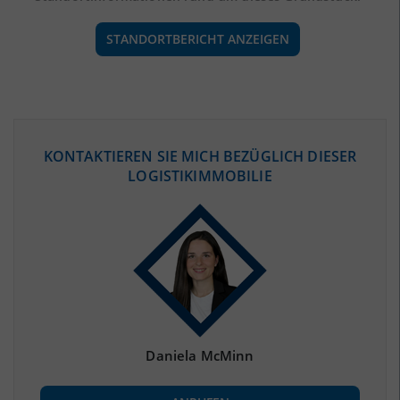
STANDORTBERICHT ANZEIGEN
ÖKONOMISCHE DATEN & FAKTEN
KONTAKTIEREN SIE MICH BEZÜGLICH DIESER
LOGISTIKIMMOBILIE
BEVÖLKERUNG
(STAND: 12/2019)
Bevölkerung Gesamt
(Landkreis / Kreisfreie Stadt)
170.923
Bevölkerungsdichte
2
(Landkreis / Kreisfreie Stadt)
72 Einwohner/km
Fläche
2
(Landkreis / Kreisfreie Stadt)
2.366,99 km
Daniela McMinn
BESCHÄFTIGUNG