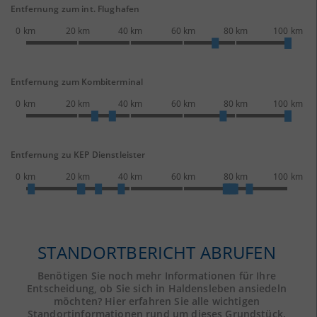
Entfernung zum int. Flughafen
0 km
20 km
40 km
60 km
80 km
100 km
Entfernung zum Kombiterminal
0 km
20 km
40 km
60 km
80 km
100 km
Entfernung zu KEP Dienstleister
0 km
20 km
40 km
60 km
80 km
100 km
STANDORTBERICHT ABRUFEN
Benötigen Sie noch mehr Informationen für Ihre
Entscheidung, ob Sie sich in Haldensleben ansiedeln
möchten? Hier erfahren Sie alle wichtigen
Standortinformationen rund um dieses Grundstück.