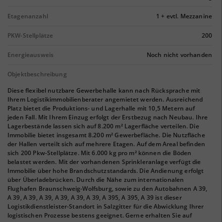
Etagenanzahl
1 + evtl. Mezzanine
PKW-Stellplätze
200
Energieausweis
Noch nicht vorhanden
Objektbeschreibung
Diese flexibel nutzbare Gewerbehalle kann nach Rücksprache mit
Ihrem Logistikimmobilienberater angemietet werden. Ausreichend
Platz bietet die Produktions- und Lagerhalle mit 10,5 Metern auf
jeden Fall. Mit Ihrem Einzug erfolgt der Erstbezug nach Neubau. Ihre
Lagerbestände lassen sich auf 8.200 m² Lagerfläche verteilen. Die
Immobilie bietet insgesamt 8.200 m² Gewerbefläche. Die Nutzfläche
der Hallen verteilt sich auf mehrere Etagen. Auf dem Areal befinden
sich 200 Pkw-Stellplätze. Mit 6.000 kg pro m² können die Böden
belastet werden. Mit der vorhandenen Sprinkleranlage verfügt die
Immobilie über hohe Brandschutzstandards. Die Andienung erfolgt
über Überladebrücken. Durch die Nähe zum internationalen
Flughafen Braunschweig-Wolfsburg, sowie zu den Autobahnen A 39,
A 39, A 39, A 39, A 39, A 39, A 39, A 395, A 395, A 39 ist dieser
Logistikdienstleister-Standort in Salzgitter für die Abwicklung Ihrer
logistischen Prozesse bestens geeignet. Gerne erhalten Sie auf