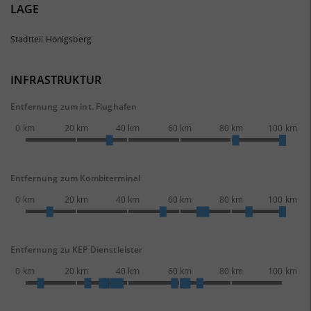
LAGE
Stadtteil Honigsberg
INFRASTRUKTUR
Entfernung zum int. Flughafen
0 km
20 km
40 km
60 km
80 km
100 km
Entfernung zum Kombiterminal
0 km
20 km
40 km
60 km
80 km
100 km
Entfernung zu KEP Dienstleister
0 km
20 km
40 km
60 km
80 km
100 km