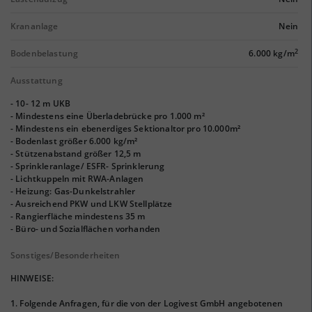
Krananlage
Nein
2
Bodenbelastung
6.000 kg/m
Ausstattung
- 10- 12 m UKB
- Mindestens eine Überladebrücke pro 1.000 m²
- Mindestens ein ebenerdiges Sektionaltor pro 10.000m²
- Bodenlast größer 6.000 kg/m²
- Stützenabstand größer 12,5 m
- Sprinkleranlage/ ESFR- Sprinklerung
- Lichtkuppeln mit RWA-Anlagen
- Heizung: Gas-Dunkelstrahler
- Ausreichend PKW und LKW Stellplätze
- Rangierfläche mindestens 35 m
- Büro- und Sozialflächen vorhanden
Sonstiges/Besonderheiten
HINWEISE:
1. Folgende Anfragen, für die von der Logivest GmbH angebotenen