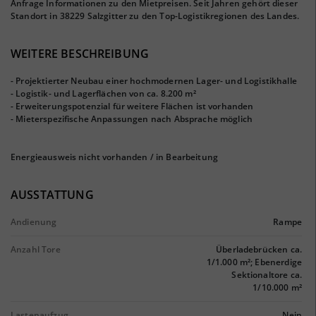
Anfrage Informationen zu den Mietpreisen. Seit Jahren gehört dieser
Standort in 38229 Salzgitter zu den Top-Logistikregionen des Landes.
WEITERE BESCHREIBUNG
- Projektierter Neubau einer hochmodernen Lager- und Logistikhalle
- Logistik- und Lagerflächen von ca. 8.200 m²
- Erweiterungspotenzial für weitere Flächen ist vorhanden
- Mieterspezifische Anpassungen nach Absprache möglich
Energieausweis nicht vorhanden / in Bearbeitung
AUSSTATTUNG
Andienung
Rampe
Anzahl Tore
Überladebrücken ca.
1/1.000 m²; Ebenerdige
Sektionaltore ca.
1/10.000 m²
Lastenaufzug
Nein