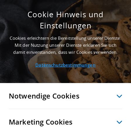
Cookie Hinweis und
Einstellungen
ERSTBEZUG - 8.200 M² GEWERBEIMMOBILIE
IN SALZGITTER AN DER AUTOBAHN A 39
Cookies erleichtern die Bereitstellung unserer Dienste.
Startseite
/
Immobiliensuche
/
Detailansicht
Mit der Nutzung unserer Dienste erklären Sie sich
damit einverstanden, dass wir Cookies verwenden.
Datenschutzbestimmungen
MERKEN
VERGLEICHEN
EXPORT PDF
ZURÜCK
Notwendige Cookies
Marketing Cookies