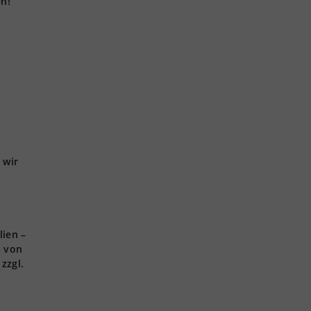
en!
 wir
lien –
s von
zzgl.