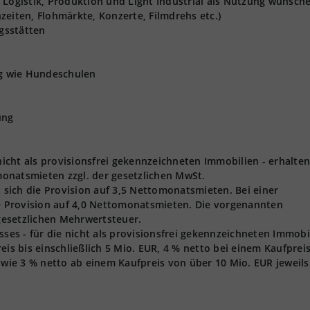
 Logistik, Produktion und Light Industrial als Nutzung wünsch
zeiten, Flohmärkte, Konzerte, Filmdrehs etc.)
gsstätten
ng wie Hundeschulen
ung
 nicht als provisionsfrei gekennzeichneten Immobilien - erhalten
onatsmieten zzgl. der gesetzlichen MwSt.
t sich die Provision auf 3,5 Nettomonatsmieten. Bei einer
ie Provision auf 4,0 Nettomonatsmieten. Die vorgenannten
 gesetzlichen Mehrwertsteuer.
s - für die nicht als provisionsfrei gekennzeichneten Immobi
eis bis einschließlich 5 Mio. EUR, 4 % netto bei einem Kaufprei
owie 3 % netto ab einem Kaufpreis von über 10 Mio. EUR jeweils 