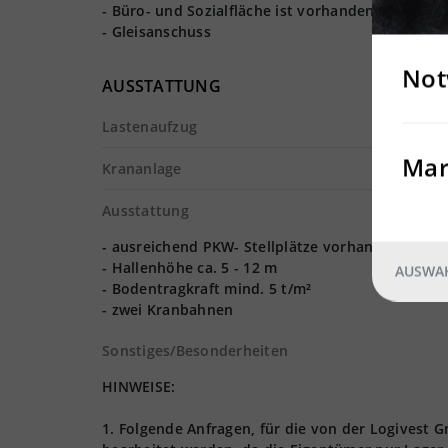
- Büro- und Sozialfläche ist vorhanden
- Gleisanschuss
Not
AUSSTATTUNG
Lastenaufzug
Mar
Krananlage
Ausstattung
- ausreichend PKW- Stellplätze vorhanden
- Hallenhöhe ca. 5 - 12 m
AUSWAH
- Bodentragkraft mind. 5 t/m²
- zwei Kranbahnen
Sonstiges/Besonderheiten
HINWEISE:
1. Folgende Anfragen, für die von der Logives