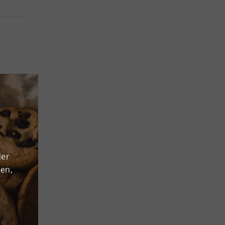
n
 werden
333
u
p-
der
den,