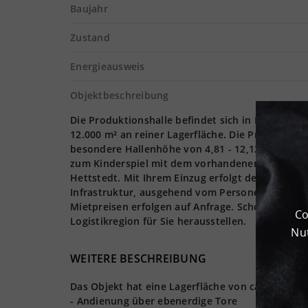
Baujahr
Zustand
Energieausweis
Objektbeschreibung
Die Produktionshalle befindet sich in Hettstedt
12.000 m² an reiner Lagerfläche. Die Produktion
besondere Hallenhöhe von 4,81 - 12,12 Metern b
zum Kinderspiel mit dem vorhandenen Andienung
Hettstedt. Mit Ihrem Einzug erfolgt der Erstbez
Infrastruktur, ausgehend vom Personennahverke
Mietpreisen erfolgen auf Anfrage. Schon in Kürze
Co
Logistikregion für Sie herausstellen.
Nut
WEITERE BESCHREIBUNG
Das Objekt hat eine Lagerfläche von ca. 12.000 
- Andienung über ebenerdige Tore