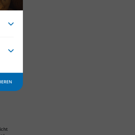
IEREN
icht