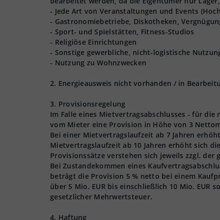
bearbeitet werden, da die Eigentümer nur Lager,
- Jede Art von Veranstaltungen und Events (Hoch
- Gastronomiebetriebe, Diskotheken, Vergnügun
- Sport- und Spielstätten, Fitness-Studios
- Religiöse Einrichtungen
- Sonstige gewerbliche, nicht-logistische Nutzu
- Nutzung zu Wohnzwecken
2. Energieausweis nicht vorhanden / in Bearbeit
3. Provisionsregelung
Im Falle eines Mietvertragsabschlusses - für die
vom Mieter eine Provision in Höhe von 3 Nettom
Bei einer Mietvertragslaufzeit ab 7 Jahren erhöh
Mietvertragslaufzeit ab 10 Jahren erhöht sich d
Provisionssätze verstehen sich jeweils zzgl. der
Bei Zustandekommen eines Kaufvertragsabschlusse
beträgt die Provision 5 % netto bei einem Kaufpr
über 5 Mio. EUR bis einschließlich 10 Mio. EUR s
gesetzlicher Mehrwertsteuer.
4. Haftung