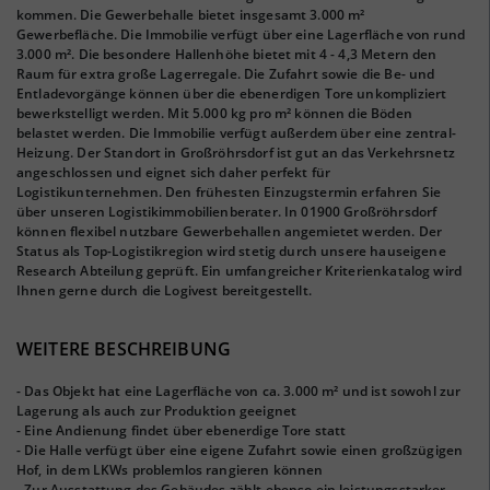
kommen. Die Gewerbehalle bietet insgesamt 3.000 m²
Gewerbefläche. Die Immobilie verfügt über eine Lagerfläche von rund
3.000 m². Die besondere Hallenhöhe bietet mit 4 - 4,3 Metern den
Raum für extra große Lagerregale. Die Zufahrt sowie die Be- und
Entladevorgänge können über die ebenerdigen Tore unkompliziert
bewerkstelligt werden. Mit 5.000 kg pro m² können die Böden
belastet werden. Die Immobilie verfügt außerdem über eine zentral-
Heizung. Der Standort in Großröhrsdorf ist gut an das Verkehrsnetz
angeschlossen und eignet sich daher perfekt für
Logistikunternehmen. Den frühesten Einzugstermin erfahren Sie
über unseren Logistikimmobilienberater. In 01900 Großröhrsdorf
können flexibel nutzbare Gewerbehallen angemietet werden. Der
Status als Top-Logistikregion wird stetig durch unsere hauseigene
Research Abteilung geprüft. Ein umfangreicher Kriterienkatalog wird
Ihnen gerne durch die Logivest bereitgestellt.
WEITERE BESCHREIBUNG
- Das Objekt hat eine Lagerfläche von ca. 3.000 m² und ist sowohl zur
Lagerung als auch zur Produktion geeignet
- Eine Andienung findet über ebenerdige Tore statt
- Die Halle verfügt über eine eigene Zufahrt sowie einen großzügigen
Hof, in dem LKWs problemlos rangieren können
- Zur Ausstattung des Gebäudes zählt ebenso ein leistungsstarker