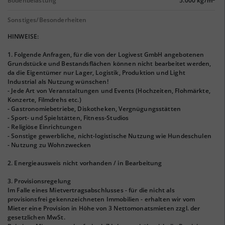
Bodenbelastung
5.000 kg/m
Sonstiges/Besonderheiten
HINWEISE:
1. Folgende Anfragen, für die von der Logivest GmbH angebotenen
Grundstücke und Bestandsflächen können nicht bearbeitet werden,
da die Eigentümer nur Lager, Logistik, Produktion und Light
Industrial als Nutzung wünschen!
- Jede Art von Veranstaltungen und Events (Hochzeiten, Flohmärkte,
Konzerte, Filmdrehs etc.)
- Gastronomiebetriebe, Diskotheken, Vergnügungsstätten
- Sport- und Spielstätten, Fitness-Studios
- Religiöse Einrichtungen
- Sonstige gewerbliche, nicht-logistische Nutzung wie Hundeschulen
- Nutzung zu Wohnzwecken
2. Energieausweis nicht vorhanden / in Bearbeitung
3. Provisionsregelung
Im Falle eines Mietvertragsabschlusses - für die nicht als
provisionsfrei gekennzeichneten Immobilien - erhalten wir vom
Mieter eine Provision in Höhe von 3 Nettomonatsmieten zzgl. der
gesetzlichen MwSt.