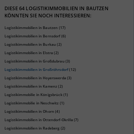
39%
DIESE 64 LOGISTIKIMMOBILIEN IN BAUTZEN
KÖNNTEN SIE NOCH INTERESSIEREN:
Logistikimmobilien in Bautzen
(17)
Logistikimmobilien in Bernsdorf
(6)
Logistikimmobilien in Burkau
(2)
Logistikimmobilien in Elstra
(2)
Logistikimmobilien in Großdubrau
(3)
Logistikimmobilien in Großröhrsdorf
(12)
KAUFKRAFT
(STAND: 2018)
Logistikimmobilien in Hoyerswerda
(3)
Euro pro Kopf
Logistikimmobilien in Kamenz
(2)
(Landkreis / Kreisfreie Stadt)
20.632 €
Logistikimmobilie in Königsbrück
(1)
Kaufkraftindex
Logistikimmobilie in Neschwitz
(1)
(Landkreis / Kreisfreie Stadt)
90,1
Logistikimmobilien in Ohorn
(4)
Logistikimmobilien in Ottendorf-Okrilla
(7)
KAUFKRAFT - EURO PRO KOPF
Logistikimmobilien in Radeberg
(2)