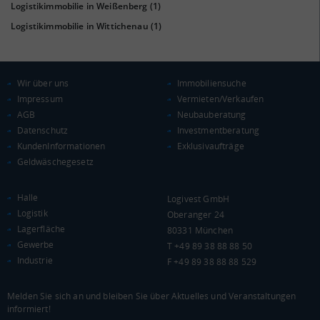
Landkreis / Kreisfreie Stadt
22.651 €
Logistikimmobilie in Weißenberg
(1)
Bundesland
20.484 €
Logistikimmobilie in Wittichenau
(1)
Deutschland
20.632 €
0 €
20.000 €
40.000 €
Wir über uns
Immobiliensuche
Impressum
Vermieten/Verkaufen
WIRTSCHAFTSKRAFT
(STAND: 2018)
AGB
Neubauberatung
Datenschutz
Investmentberatung
BRUTTOINLANDSPRODUKT
KundenInformationen
Exklusivaufträge
(LANDKREIS / KREISFREIE STADT)
Geldwäschegesetz
Gesamt
BIP je Erwerbstätigen
BIP je Einwohner
Halle
Logivest GmbH
Logistik
Oberanger 24
7.961.611 Tsd. €
54.846 €
26.384 €
Lagerfläche
80331 München
Gewerbe
T +49 89 38 88 88 50
BRUTTOWERTSCHÖPFUNG
Industrie
F +49 89 38 88 88 529
(LANDKREIS / KREISFREIE STADT)
Melden Sie sich an und bleiben Sie über Aktuelles und Veranstaltungen
Gesamt
Produzierendes Gewerbe
Handel und Verke
informiert!