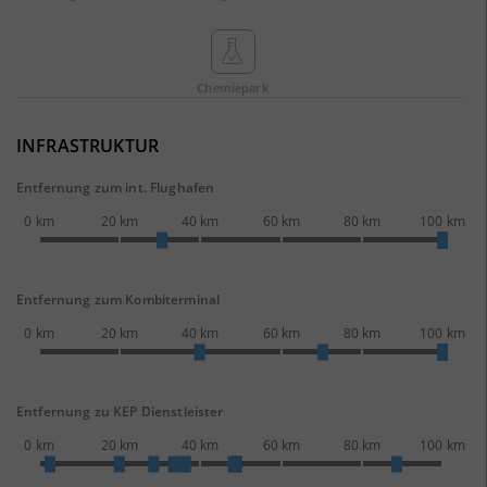
Chemie­park
INFRASTRUKTUR
Entfernung zum int. Flughafen
0 km
20 km
40 km
60 km
80 km
100 km
Entfernung zum Kombiterminal
0 km
20 km
40 km
60 km
80 km
100 km
Entfernung zu KEP Dienstleister
0 km
20 km
40 km
60 km
80 km
100 km