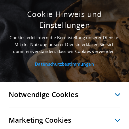
Cookie Hinweis und
Einstellungen
3.000 M² GEWERBEIMMOBILIE IN
GROSSRÖHRSDORF NAHE G
Cookies erleichtern die Bereitstellung unserer Dienste.
ÜTERVERKEHRSZENTRUM GVZ DRESDEN - L
Mit der Nutzung unserer Dienste erklären Sie sich
ANDKREIS BAUTZEN
damit einverstanden, dass wir Cookies verwenden.
Startseite
/
Immobiliensuche
/
Detailansicht
Datenschutzbestimmungen
MERKEN
VERGLEICHEN
EXPORT PDF
ZURÜCK
Notwendige Cookies
Marketing Cookies