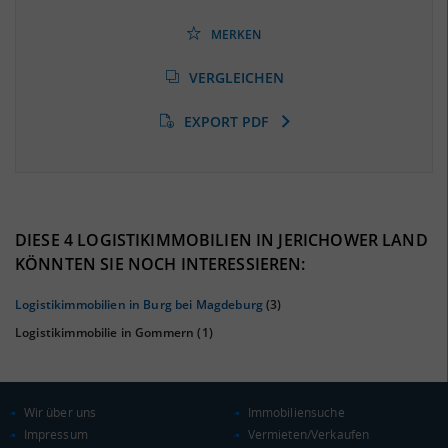
Beschäftigtenquote
(Landkreis / Kreisfreie Stadt)
39,48 %
(Stand: 06/2020)
MERKEN
Arbeitslosenquote
(Landkreis / Kreisfreie Stadt)
VERGLEICHEN
8,73 %
(Stand: 01/2020)
EXPORT PDF
BESCHÄFTIGTEN- UND ARBEITSLOSENQUOTE
8.73%
39%
DIESE 4 LOGISTIKIMMOBILIEN IN JERICHOWER LAND
KÖNNTEN SIE NOCH INTERESSIEREN:
Logistikimmobilien in Burg bei Magdeburg
(3)
Logistikimmobilie in Gommern
(1)
Wir über uns
Immobiliensuche
Impressum
Vermieten/Verkaufen