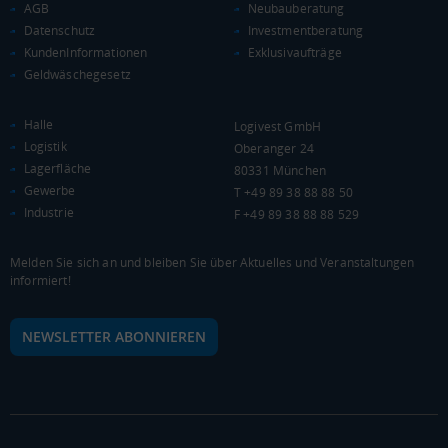
AGB
Neubauberatung
KAUFKRAFT
(STAND: 2018)
Datenschutz
Investmentberatung
Euro pro Kopf
KundenInformationen
Exklusivaufträge
(Landkreis / Kreisfreie Stadt)
20.518 €
Geldwäschegesetz
Kaufkraftindex
Halle
(Landkreis / Kreisfreie Stadt)
89,6
Logivest GmbH
Logistik
Oberanger 24
KAUFKRAFT - EURO PRO KOPF
Lagerfläche
80331 München
Gewerbe
T +49 89 38 88 88 50
Industrie
Landkreis / Kreisfreie Stadt
22.651 €
F +49 89 38 88 88 529
Bundesland
19.647 €
Deutschland
Melden Sie sich an und bleiben Sie über Aktuelles und Veranstaltungen
20.518 €
informiert!
0 €
20.000 €
40.000 €
NEWSLETTER ABONNIEREN
WIRTSCHAFTSKRAFT
(STAND: 2018)
BRUTTOINLANDSPRODUKT
(LANDKREIS / KREISFREIE STADT)