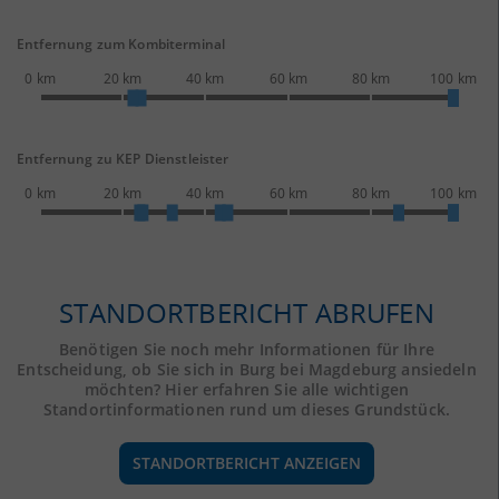
Entfernung zum Kombiterminal
0 km
20 km
40 km
60 km
80 km
100 km
Entfernung zu KEP Dienstleister
0 km
20 km
40 km
60 km
80 km
100 km
STANDORTBERICHT ABRUFEN
Benötigen Sie noch mehr Informationen für Ihre
Entscheidung, ob Sie sich in Burg bei Magdeburg ansiedeln
möchten? Hier erfahren Sie alle wichtigen
Standortinformationen rund um dieses Grundstück.
STANDORTBERICHT ANZEIGEN