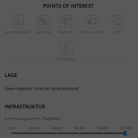
POINTS OF INTEREST
Gewerbe­gebiet
Tankstelle
Flughafen
Kombi­terminal
KEP
Chemie­park
LAGE
Gewerbegebiet "südlicher Mittellandkanal"
INFRASTRUKTUR
Entfernung zum int. Flughafen
0 km
20 km
40 km
60 km
80 km
100 km