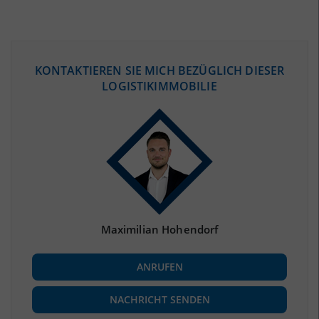
ÖKONOMISCHE DATEN & FAKTEN
KONTAKTIEREN SIE MICH BEZÜGLICH DIESER
LOGISTIKIMMOBILIE
BEVÖLKERUNG
(STAND: 12/2019)
Bevölkerung Gesamt
(Landkreis / Kreisfreie Stadt)
89.589
Bevölkerungsdichte
2
(Landkreis / Kreisfreie Stadt)
57 Einwohner/km
Fläche
2
(Landkreis / Kreisfreie Stadt)
1.577,08 km
Maximilian Hohendorf
BESCHÄFTIGUNG
ANRUFEN
Beschäftigte
(Landkreis / Kreisfreie Stadt)
35.369
(Stand: 06/2020)
NACHRICHT SENDEN