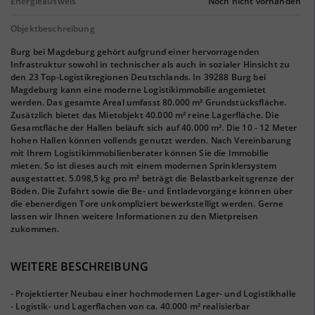
Energieausweis
Noch nicht vorhanden
Objektbeschreibung
Burg bei Magdeburg gehört aufgrund einer hervorragenden
Infrastruktur sowohl in technischer als auch in sozialer Hinsicht zu
den 23 Top-Logistikregionen Deutschlands. In 39288 Burg bei
Magdeburg kann eine moderne Logistikimmobilie angemietet
werden. Das gesamte Areal umfasst 80.000 m² Grundstücksfläche.
Zusätzlich bietet das Mietobjekt 40.000 m² reine Lagerfläche. Die
Gesamtfläche der Hallen beläuft sich auf 40.000 m². Die 10 - 12 Meter
hohen Hallen können vollends genutzt werden. Nach Vereinbarung
mit Ihrem Logistikimmobilienberater können Sie die Immobilie
mieten. So ist dieses auch mit einem modernen Sprinklersystem
ausgestattet. 5.098,5 kg pro m² beträgt die Belastbarkeitsgrenze der
Böden. Die Zufahrt sowie die Be- und Entladevorgänge können über
die ebenerdigen Tore unkompliziert bewerkstelligt werden. Gerne
lassen wir Ihnen weitere Informationen zu den Mietpreisen
zukommen.
WEITERE BESCHREIBUNG
- Projektierter Neubau einer hochmodernen Lager- und Logistikhalle
- Logistik- und Lagerflächen von ca. 40.000 m² realisierbar