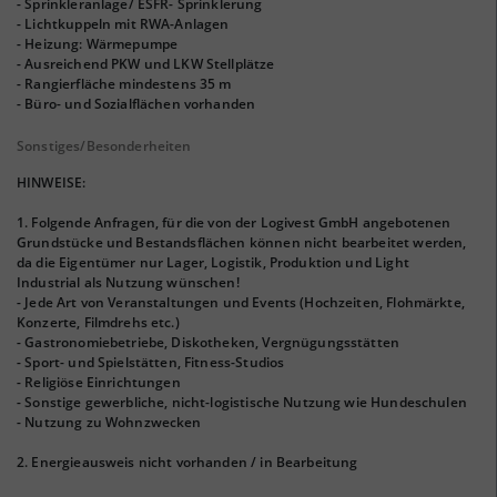
- Sprinkleranlage/ ESFR- Sprinklerung
- Lichtkuppeln mit RWA-Anlagen
- Heizung: Wärmepumpe
- Ausreichend PKW und LKW Stellplätze
- Rangierfläche mindestens 35 m
- Büro- und Sozialflächen vorhanden
Sonstiges/Besonderheiten
HINWEISE:
1. Folgende Anfragen, für die von der Logivest GmbH angebotenen
Grundstücke und Bestandsflächen können nicht bearbeitet werden,
da die Eigentümer nur Lager, Logistik, Produktion und Light
Industrial als Nutzung wünschen!
- Jede Art von Veranstaltungen und Events (Hochzeiten, Flohmärkte,
Konzerte, Filmdrehs etc.)
- Gastronomiebetriebe, Diskotheken, Vergnügungsstätten
- Sport- und Spielstätten, Fitness-Studios
- Religiöse Einrichtungen
- Sonstige gewerbliche, nicht-logistische Nutzung wie Hundeschulen
- Nutzung zu Wohnzwecken
2. Energieausweis nicht vorhanden / in Bearbeitung