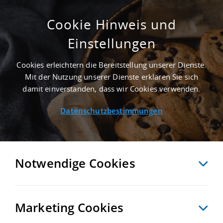
Cookie Hinweis und
Einstellungen
ERSTBEZUG - 40.000 M²
PRODUKTIONSHALLE IN BURG BEI
Cookies erleichtern die Bereitstellung unserer Dienste.
MAGDEBURG AN DER AUTOBAHN A 2 -
Mit der Nutzung unserer Dienste erklären Sie sich
LANDKREIS JERICHOWER LAND
damit einverstanden, dass wir Cookies verwenden.
Startseite
/
Immobiliensuche
/
Detailansicht
Datenschutzbestimmungen
MERKEN
VERGLEICHEN
EXPORT PDF
ZURÜCK
Notwendige Cookies
Marketing Cookies