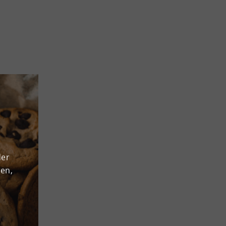
der
den,
icht
en!