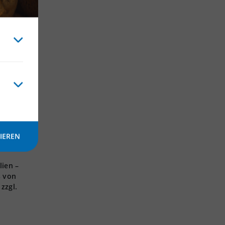
 wir
ufzeit
IEREN
 sich
lien –
s von
zzgl.