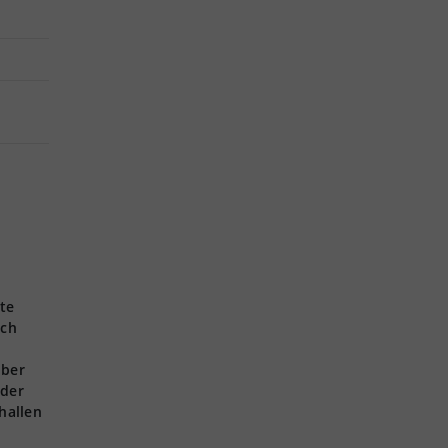
.
te
ich
über
 der
hallen