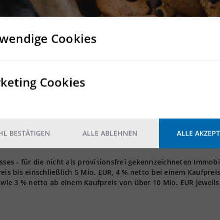
zeiten, Flohmärkte, Konzerte, Filmdrehs etc.)
gsstätten
wendige Cookies
ng wie Hundeschulen
keting Cookies
ung
 nicht als provisionsfrei gekennzeichneten Immobilien - erhalten
onatsmieten zzgl. der gesetzlichen MwSt. Bei einer
 Provision auf 3,5 Nettomonatsmieten. Bei einer Mietvertragsla
L BESTÄTIGEN
ALLE ABLEHNEN
ALLE AKZEPT
Nettomonatsmieten. Die vorgenannten Provisionssätze verstehen
s - für die nicht als provisionsfrei gekennzeichneten Immobi
eis bis einschließlich 5 Mio. EUR, 4 % netto bei einem Kaufprei
owie 3 % netto ab einem Kaufpreis von über 10 Mio. EUR jeweils 