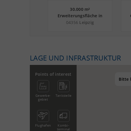
0.000 m²
30.000 m²
grundstück in
Erweiterungsfläche in
hern nahe
Leipzig an der Autobahn
L
27
Machern
04356
Leipzig
rkehrszentrum
A 14
zig - Landkreis
Leipzig
LAGE UND INFRASTRUKTUR
Points of interest
Bitte
Gewerbe­
Tankstelle
gebiet
Flughafen
Kombi­
terminal