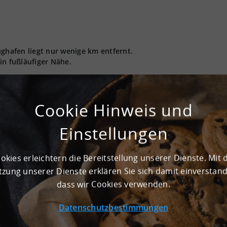
ughafen liegt nur wenige km entfernt.
in fußläufiger Nähe.
Cookie Hinweis und
GE
Einstellungen
Nein
Ja
okies erleichtern die Bereitstellung unserer Dienste. Mit 
zung unserer Dienste erklären Sie sich damit einverstan
dass wir Cookies verwenden.
Datenschutzbestimmungen
t GmbH angebotenen Grundstücke und Bestandsflächen können n
 Logistik, Produktion und Light Industrial als Nutzung wünsch