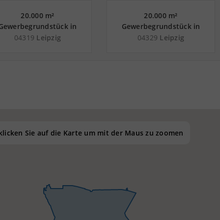
20.000 m²
20.000 m²
Gewerbegrundstück in
Gewerbegrundstück in
eipzig an der Autobahn
Leipzig an der Autobahn
04319
Leipzig
04329
Leipzig
A 14
A 14
 klicken Sie auf die Karte um mit der Maus zu zoomen