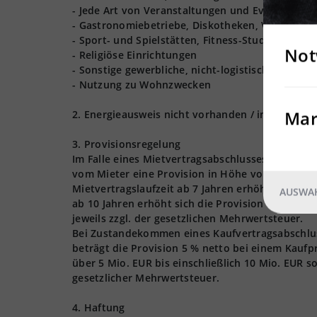
- Jede Art von Veranstaltungen und Events (Hoch
- Gastronomiebetriebe, Diskotheken, Vergnügun
- Sport- und Spielstätten, Fitness-Studios
Not
- Religiöse Einrichtungen
- Sonstige gewerbliche, nicht-logistische Nutzu
- Nutzung zu Wohnzwecken
Mar
2. Energieausweis nicht vorhanden / in Bearbeit
3. Provisionsregelung
Im Falle eines Mietvertragsabschlusses - für die
vom Mieter eine Provision in Höhe von 3 Nettom
Mietvertragslaufzeit ab 7 Jahren erhöht sich die
AUSWAH
ab 10 Jahren erhöht sich die Provision auf 4,0 
jeweils zzgl. der gesetzlichen Mehrwertsteuer.
Bei Zustandekommen eines Kaufvertragsabschlusse
beträgt die Provision 5 % netto bei einem Kaufpr
über 5 Mio. EUR bis einschließlich 10 Mio. EUR s
gesetzlicher Mehrwertsteuer.
4. Haftung