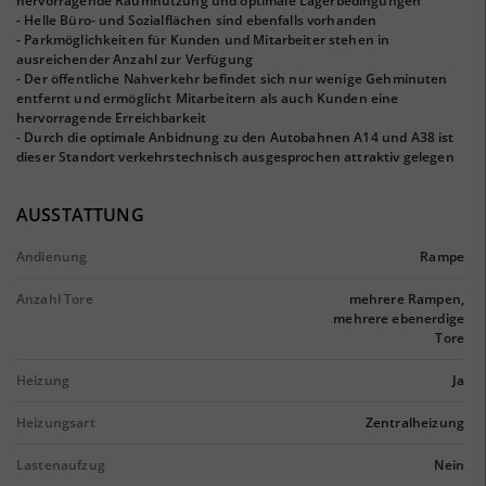
hervorragende Raumnutzung und optimale Lagerbedingungen
- Helle Büro- und Sozialflächen sind ebenfalls vorhanden
- Parkmöglichkeiten für Kunden und Mitarbeiter stehen in
ausreichender Anzahl zur Verfügung
- Der öffentliche Nahverkehr befindet sich nur wenige Gehminuten
entfernt und ermöglicht Mitarbeitern als auch Kunden eine
hervorragende Erreichbarkeit
- Durch die optimale Anbidnung zu den Autobahnen A14 und A38 ist
dieser Standort verkehrstechnisch ausgesprochen attraktiv gelegen
AUSSTATTUNG
Andienung
Rampe
Anzahl Tore
mehrere Rampen,
mehrere ebenerdige
Tore
Heizung
Ja
Heizungsart
Zentralheizung
Lastenaufzug
Nein