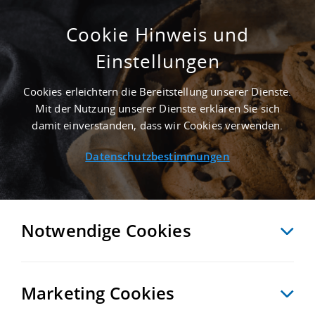
Cookie Hinweis und
Einstellungen
GEPFLEGT - 8.850 M² MIETHALLE IN HALLE
NAHE FLUGHAFEN LEIPZIG/HALLE
Cookies erleichtern die Bereitstellung unserer Dienste.
Startseite
/
Immobiliensuche
/
Detailansicht
Mit der Nutzung unserer Dienste erklären Sie sich
damit einverstanden, dass wir Cookies verwenden.
Datenschutzbestimmungen
MERKEN
VERGLEICHEN
EXPORT PDF
ZURÜCK
Notwendige Cookies
Marketing Cookies