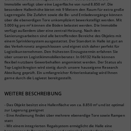
Immobilie verfügt über eine Lagerfläche von rund 8.850 m². Die
besondere Hallenhöhe bietet mit 9 Metern den Raum für extra große
Lagerregale. Die Zufahrt sowie die Be- und Entladevorgänge können
über die ebenerdigen Tore unkompliziert bewerkstelligt werden. Mit
5.000 kg pro m² können die Böden belastet werden. Die Immobilie
verfügt außerdem über eine zentral-Heizung. Nach den
Sanierungsarbeiten sind alle betreffenden Bereiche des Objekts mit
einem Sprinklersystem ausgestattet. Der Standort in Halle ist gut an
das Verkehrsnetz angeschlossen und eignet sich daher perfekt für
Logistikunternehmen. Den frühesten Einzugstermin erfahren Sie
über unseren Logistikimmobilienberater. In 06132 Halle können
flexibel nutzbare Gewerbehallen angemietet werden. Der Status als
Top-Logistikregion wird stetig durch unsere hauseigene Research
Abteilung geprüft. Ein umfangreicher Kriterienkatalog wird Ihnen
gerne durch die Logivest bereitgestellt.
WEITERE BESCHREIBUNG
- Das Objekt besitzt eine Hallenfläche von ca. 8.850 m² und ist optimal
zur Lagerung geeignet
- Eine Andienung findet über mehrere ebenerdige Tore sowie Rampen
statt
- Mit einem integrierten Regalsystem ermöglicht die Halle eine