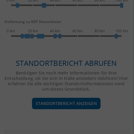
0 km
20 km
40 km
60 km
80 km
100 km
Entfernung zu KEP Dienstleister
0 km
20 km
40 km
60 km
80 km
100 km
STANDORTBERICHT ABRUFEN
Benötigen Sie noch mehr Informationen für Ihre
Entscheidung, ob Sie sich in Halle ansiedeln möchten? Hier
erfahren Sie alle wichtigen Standortinformationen rund
um dieses Grundstück.
STANDORTBERICHT ANZEIGEN