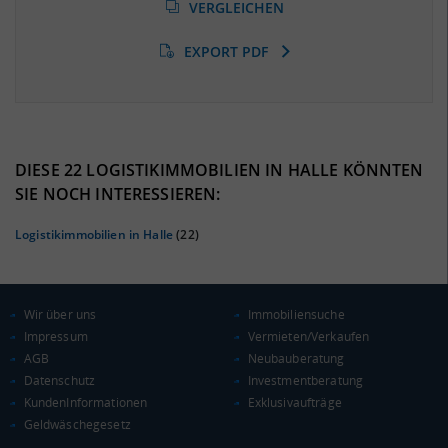
(Landkreis / Kreisfreie Stadt)
VERGLEICHEN
11,02 %
(Stand: 01/2020)
EXPORT PDF
BESCHÄFTIGTEN- UND ARBEITSLOSENQUOTE
11.02%
36%
DIESE 22 LOGISTIKIMMOBILIEN IN HALLE KÖNNTEN
SIE NOCH INTERESSIEREN:
Logistikimmobilien in Halle
(22)
Wir über uns
Immobiliensuche
Impressum
Vermieten/Verkaufen
AGB
Neubauberatung
Datenschutz
Investmentberatung
KAUFKRAFT
(STAND: 2018)
KundenInformationen
Exklusivaufträge
Geldwäschegesetz
Euro pro Kopf
(Landkreis / Kreisfreie Stadt)
17.828 €