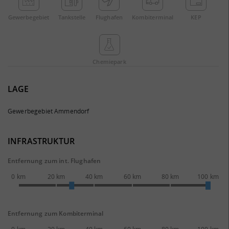
Gewerbe­gebiet
Tankstelle
Flughafen
Kombi­terminal
KEP
Chemie­park
LAGE
Gewerbegebiet Ammendorf
INFRASTRUKTUR
Entfernung zum int. Flughafen
0 km
20 km
40 km
60 km
80 km
100 km
Entfernung zum Kombiterminal