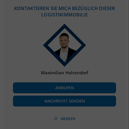
ÖKONOMISCHE DATEN & FAKTEN
KONTAKTIEREN SIE MICH BEZÜGLICH DIESER
LOGISTIKIMMOBILIE
BEVÖLKERUNG
(STAND: 12/2019)
Bevölkerung Gesamt
(Landkreis / Kreisfreie Stadt)
238.762
Bevölkerungsdichte
2
(Landkreis / Kreisfreie Stadt)
1.768 Einwohner/km
Fläche
2
(Landkreis / Kreisfreie Stadt)
135,03 km
Maximilian Hohendorf
BESCHÄFTIGUNG
ANRUFEN
Beschäftigte
(Landkreis / Kreisfreie Stadt)
87.290
(Stand: 06/2020)
NACHRICHT SENDEN
Beschäftigtenquote
(Landkreis / Kreisfreie Stadt)
36,56 %
(Stand: 06/2020)
MERKEN
Arbeitslosenquote