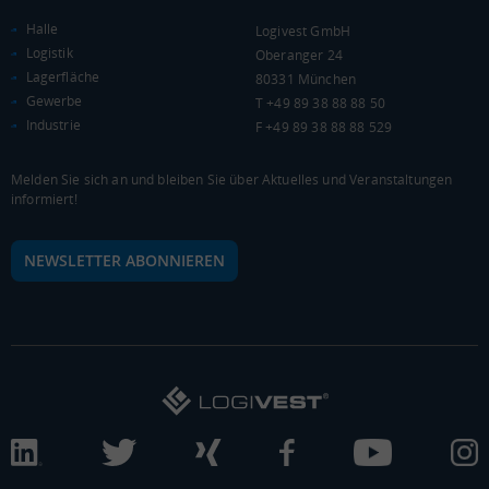
Halle
Logivest GmbH
Kaufkraftindex
Logistik
Oberanger 24
(Landkreis / Kreisfreie Stadt)
77,85
Lagerfläche
80331 München
Gewerbe
T +49 89 38 88 88 50
KAUFKRAFT - EURO PRO KOPF
Industrie
F +49 89 38 88 88 529
Landkreis / Kreisfreie Stadt
22.651 €
Bundesland
Melden Sie sich an und bleiben Sie über Aktuelles und Veranstaltungen
19.647 €
Deutschland
informiert!
17.828 €
NEWSLETTER ABONNIEREN
0 €
20.000 €
40.000 €
WIRTSCHAFTSKRAFT
(STAND: 2018)
BRUTTOINLANDSPRODUKT
(LANDKREIS / KREISFREIE STADT)
Gesamt
BIP je Erwerbstätigen
BIP je Einwohner
7.404.970 Tsd. €
59.385 €
30.955 €