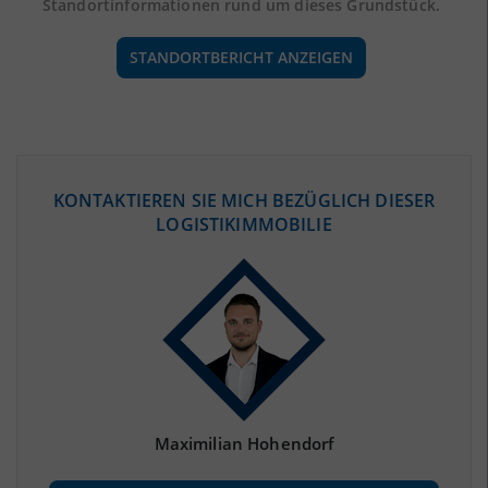
Standortinformationen rund um dieses Grundstück.
STANDORTBERICHT ANZEIGEN
ÖKONOMISCHE DATEN & FAKTEN
KONTAKTIEREN SIE MICH BEZÜGLICH DIESER
LOGISTIKIMMOBILIE
BEVÖLKERUNG
(STAND: 12/2019)
Bevölkerung Gesamt
(Landkreis / Kreisfreie Stadt)
158.486
Bevölkerungsdichte
2
(Landkreis / Kreisfreie Stadt)
109 Einwohner/km
Fläche
2
(Landkreis / Kreisfreie Stadt)
1.453,84 km
Maximilian Hohendorf
BESCHÄFTIGUNG