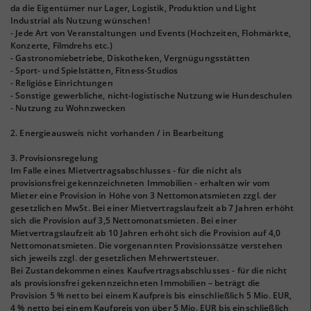
da die Eigentümer nur Lager, Logistik, Produktion und Light
Industrial als Nutzung wünschen!
- Jede Art von Veranstaltungen und Events (Hochzeiten, Flohmärkte,
Konzerte, Filmdrehs etc.)
- Gastronomiebetriebe, Diskotheken, Vergnügungsstätten
- Sport- und Spielstätten, Fitness-Studios
- Religiöse Einrichtungen
- Sonstige gewerbliche, nicht-logistische Nutzung wie Hundeschulen
- Nutzung zu Wohnzwecken
2. Energieausweis nicht vorhanden / in Bearbeitung
3. Provisionsregelung
Im Falle eines Mietvertragsabschlusses - für die nicht als
provisionsfrei gekennzeichneten Immobilien - erhalten wir vom
Mieter eine Provision in Höhe von 3 Nettomonatsmieten zzgl. der
gesetzlichen MwSt. Bei einer Mietvertragslaufzeit ab 7 Jahren erhöht
sich die Provision auf 3,5 Nettomonatsmieten. Bei einer
Mietvertragslaufzeit ab 10 Jahren erhöht sich die Provision auf 4,0
Nettomonatsmieten. Die vorgenannten Provisionssätze verstehen
sich jeweils zzgl. der gesetzlichen Mehrwertsteuer.
Bei Zustandekommen eines Kaufvertragsabschlusses - für die nicht
als provisionsfrei gekennzeichneten Immobilien – beträgt die
Provision 5 % netto bei einem Kaufpreis bis einschließlich 5 Mio. EUR,
4 % netto bei einem Kaufpreis von über 5 Mio. EUR bis einschließlich