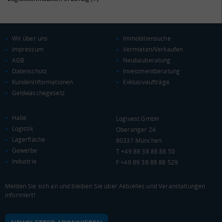
Wir über uns
Immobiliensuche
KAUFKRAFT
(STAND: 2018)
Impressum
Vermieten/Verkaufen
AGB
Neubauberatung
Euro pro Kopf
Datenschutz
Investmentberatung
(Landkreis / Kreisfreie Stadt)
19.584 €
KundenInformationen
Exklusivaufträge
Geldwäschegesetz
Kaufkraftindex
(Landkreis / Kreisfreie Stadt)
85,52
Halle
Logivest GmbH
KAUFKRAFT - EURO PRO KOPF
Logistik
Oberanger 24
Lagerfläche
80331 München
Landkreis / Kreisfreie Stadt
22.651 €
Gewerbe
T +49 89 38 88 88 50
Bundesland
Industrie
F +49 89 38 88 88 529
19.647 €
Deutschland
19.584 €
Melden Sie sich an und bleiben Sie über Aktuelles und Veranstaltungen
informiert!
0 €
20.000 €
40.000 €