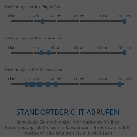
Entfernung zum int. Flughafen
0 km
20 km
40 km
60 km
80 km
100 km
Entfernung zum Kombiterminal
0 km
20 km
40 km
60 km
80 km
100 km
Entfernung zu KEP Dienstleister
0 km
20 km
40 km
60 km
80 km
100 km
STANDORTBERICHT ABRUFEN
Benötigen Sie noch mehr Informationen für Ihre
Entscheidung, ob Sie sich in Sandersdorf-Brehna ansiedeln
möchten? Hier erfahren Sie alle wichtigen