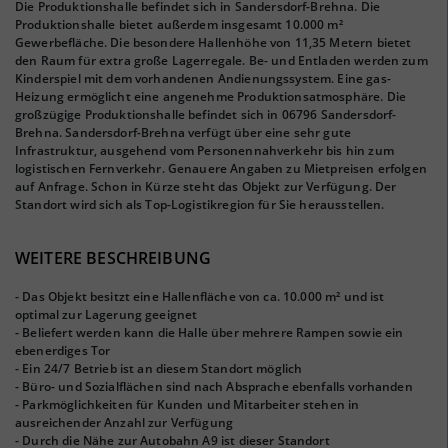
Die Produktionshalle befindet sich in Sandersdorf-Brehna. Die
Produktionshalle bietet außerdem insgesamt 10.000 m²
Gewerbefläche. Die besondere Hallenhöhe von 11,35 Metern bietet
den Raum für extra große Lagerregale. Be- und Entladen werden zum
Kinderspiel mit dem vorhandenen Andienungssystem. Eine gas-
Heizung ermöglicht eine angenehme Produktionsatmosphäre. Die
großzügige Produktionshalle befindet sich in 06796 Sandersdorf-
Brehna. Sandersdorf-Brehna verfügt über eine sehr gute
Infrastruktur, ausgehend vom Personennahverkehr bis hin zum
logistischen Fernverkehr. Genauere Angaben zu Mietpreisen erfolgen
auf Anfrage. Schon in Kürze steht das Objekt zur Verfügung. Der
Standort wird sich als Top-Logistikregion für Sie herausstellen.
WEITERE BESCHREIBUNG
- Das Objekt besitzt eine Hallenfläche von ca. 10.000 m² und ist
optimal zur Lagerung geeignet
- Beliefert werden kann die Halle über mehrere Rampen sowie ein
ebenerdiges Tor
- Ein 24/7 Betrieb ist an diesem Standort möglich
- Büro- und Sozialflächen sind nach Absprache ebenfalls vorhanden
- Parkmöglichkeiten für Kunden und Mitarbeiter stehen in
ausreichender Anzahl zur Verfügung
- Durch die Nähe zur Autobahn A9 ist dieser Standort