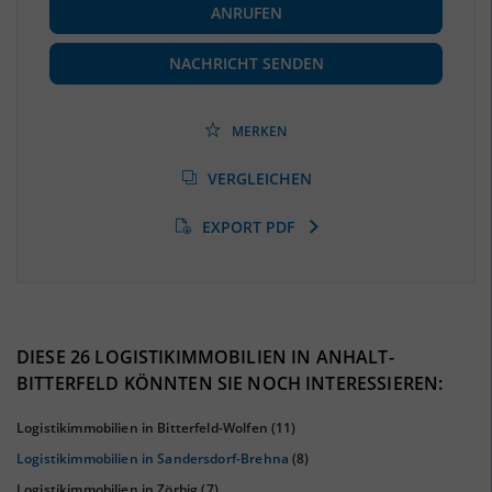
ANRUFEN
Beschäftigte
(Landkreis / Kreisfreie Stadt)
60.353
(Stand: 06/2020)
NACHRICHT SENDEN
Beschäftigtenquote
(Landkreis / Kreisfreie Stadt)
38,08 %
(Stand: 06/2020)
MERKEN
Arbeitslosenquote
(Landkreis / Kreisfreie Stadt)
VERGLEICHEN
9,07 %
(Stand: 01/2020)
EXPORT PDF
BESCHÄFTIGTEN- UND ARBEITSLOSENQUOTE
9.07%
38%
DIESE 26 LOGISTIKIMMOBILIEN IN ANHALT-
BITTERFELD KÖNNTEN SIE NOCH INTERESSIEREN:
Logistikimmobilien in Bitterfeld-Wolfen
(11)
Logistikimmobilien in Sandersdorf-Brehna
(8)
Logistikimmobilien in Zörbig
(7)