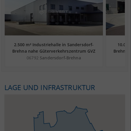
2.500 m² Industriehalle in Sandersdorf-
10.000
Brehna nahe Güterverkehrszentrum GVZ
Brehna 
Leipzig - Landkreis Anhalt-Bitterfeld
Leipzi
06792
Sandersdorf-Brehna
0
LAGE UND INFRASTRUKTUR