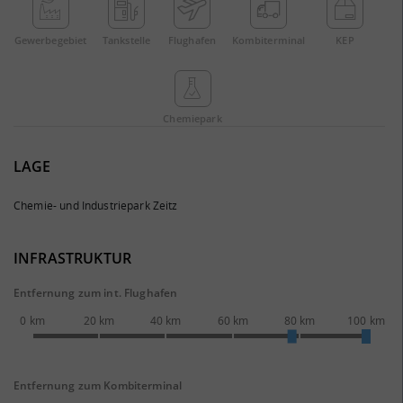
Gewerbe­gebiet
Tankstelle
Flughafen
Kombi­terminal
KEP
Chemie­park
LAGE
Chemie- und Industriepark Zeitz
INFRASTRUKTUR
Entfernung zum int. Flughafen
0 km
20 km
40 km
60 km
80 km
100 km
Entfernung zum Kombiterminal