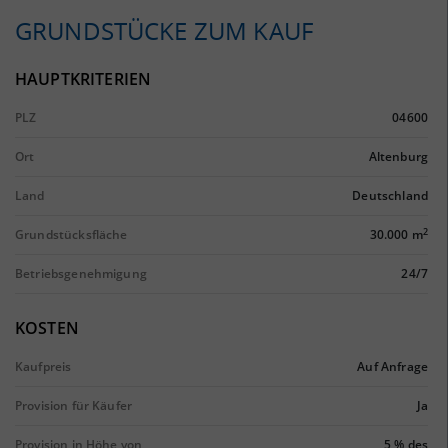
GRUNDSTÜCKE ZUM KAUF
HAUPTKRITERIEN
PLZ
04600
Ort
Altenburg
Land
Deutschland
2
Grundstücksfläche
30.000 m
Betriebsgenehmigung
24/7
KOSTEN
Kaufpreis
Auf Anfrage
Provision für Käufer
Ja
Provision in Höhe von
5 % des