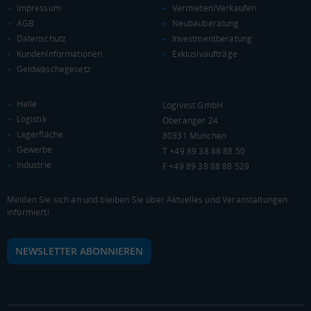
(Landkreis / Kreisfreie Stadt)
19.883 €
Impressum
Vermieten/Verkaufen
AGB
Neubauberatung
Kaufkraftindex
Datenschutz
Investmentberatung
(Landkreis / Kreisfreie Stadt)
86,83
KundenInformationen
Exklusivaufträge
Geldwäschegesetz
KAUFKRAFT - EURO PRO KOPF
Halle
Logivest GmbH
Landkreis / Kreisfreie Stadt
22.651 €
Logistik
Oberanger 24
Bundesland
19.876 €
Deutschland
Lagerfläche
80331 München
Gewerbe
T +49 89 38 88 88 50
19.883 €
Industrie
F +49 89 38 88 88 529
0 €
20.000 €
40.000 €
Melden Sie sich an und bleiben Sie über Aktuelles und Veranstaltungen
informiert!
WIRTSCHAFTSKRAFT
(STAND: 2018)
BRUTTOINLANDSPRODUKT
NEWSLETTER ABONNIEREN
(LANDKREIS / KREISFREIE STADT)
Gesamt
BIP je Erwerbstätigen
BIP je Einwohner