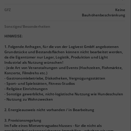
GFZ
Keine
Bauhöhenbeschränkung
Sonstiges/Besonderheiten
HINWEISE:
1. Folgende Anfragen, für die von der Logivest GmbH angebotenen
Grundstücke und Bestandsflächen können nicht bearbeitet werden,
da die Eigentümer nur Lager, Logistik, Produktion und Light
Industrial als Nutzung wünschen!
- Jede Art von Veranstaltungen und Events (Hochzeiten, Flohmärkte,
Konzerte, Filmdrehs etc.)
- Gastronomiebetriebe, Diskotheken, Vergnügungsstätten
- Sport- und Spielstätten, Fitness-Studios
- Religiöse Einrichtungen
- Sonstige gewerbliche, nicht-logistische Nutzung wie Hundeschulen
- Nutzung zu Wohnzwecken
2. Energieausweis nicht vorhanden / in Bearbeitung
3. Provisionsregelung
Im Falle eines Mietvertragsabschlusses - für die nicht als
provisionsfrei gekennzeichneten Immobilien - erhalten wir vom