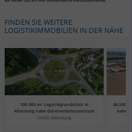
Wir freuen uns auf Ihre unverbindliche Kontaktaufnahme.
FINDEN SIE WEITERE
LOGISTIKIMMOBILIEN IN DER NÄHE
100.000 m² Logistikgrundstück in
46.500 m
Altenburg nahe Güterverkehrszentrum
nahe G
GVZ Süd-West Sachsen - Landkreis
West S
04600
Altenburg
Altenburger Land