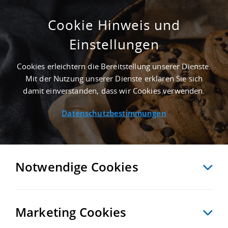
Cookie Hinweis und
Einstellungen
30.000 M² ERWEITERUNGSFLÄCHE IN
ALTENBURG NAHE
Cookies erleichtern die Bereitstellung unserer Dienste.
GÜTERVERKEHRSZENTRUM GVZ SÜD-WEST
Mit der Nutzung unserer Dienste erklären Sie sich
SACHSEN - LANDKREIS ALTENBURGER LAND
damit einverstanden, dass wir Cookies verwenden.
Startseite
/
Immobiliensuche
/
Detailansicht
Datenschutzbestimmungen
MERKEN
VERGLEICHEN
EXPORT PDF
ZURÜCK
Notwendige Cookies
Marketing Cookies