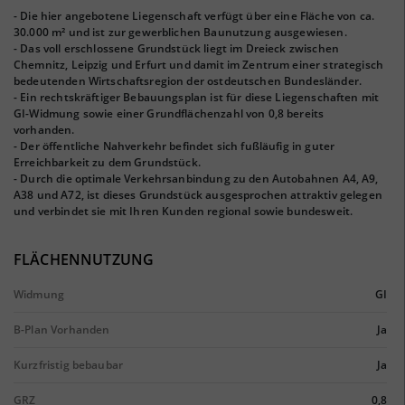
- Die hier angebotene Liegenschaft verfügt über eine Fläche von ca.
30.000 m² und ist zur gewerblichen Baunutzung ausgewiesen.
- Das voll erschlossene Grundstück liegt im Dreieck zwischen
Chemnitz, Leipzig und Erfurt und damit im Zentrum einer strategisch
bedeutenden Wirtschaftsregion der ostdeutschen Bundesländer.
- Ein rechtskräftiger Bebauungsplan ist für diese Liegenschaften mit
GI-Widmung sowie einer Grundflächenzahl von 0,8 bereits
vorhanden.
- Der öffentliche Nahverkehr befindet sich fußläufig in guter
Erreichbarkeit zu dem Grundstück.
- Durch die optimale Verkehrsanbindung zu den Autobahnen A4, A9,
A38 und A72, ist dieses Grundstück ausgesprochen attraktiv gelegen
und verbindet sie mit Ihren Kunden regional sowie bundesweit.
FLÄCHENNUTZUNG
Widmung
GI
B-Plan Vorhanden
Ja
Kurzfristig bebaubar
Ja
GRZ
0,8