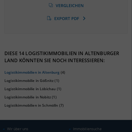
(Landkreis / Kreisfreie Stadt)
VERGLEICHEN
8,73 %
(Stand: 01/2020)
EXPORT PDF
BESCHÄFTIGTEN- UND ARBEITSLOSENQUOTE
8.73%
37%
DIESE 14 LOGISTIKIMMOBILIEN IN ALTENBURGER
LAND KÖNNTEN SIE NOCH INTERESSIEREN:
Logistikimmobilien in Altenburg
(4)
Logistikimmobilie in Gößnitz
(1)
Logistikimmobilie in Löbichau
(1)
Logistikimmobilie in Nobitz
(1)
Logistikimmobilien in Schmölln
(7)
KAUFKRAFT
(STAND: 2018)
Wir über uns
Immobiliensuche
Euro pro Kopf