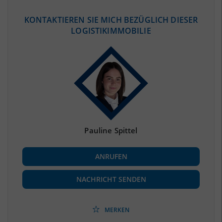
ÖKONOMISCHE DATEN & FAKTEN
KONTAKTIEREN SIE MICH BEZÜGLICH DIESER
LOGISTIKIMMOBILIE
BEVÖLKERUNG
(STAND: 12/2019)
Bevölkerung Gesamt
(Landkreis / Kreisfreie Stadt)
89.393
Bevölkerungsdichte
2
(Landkreis / Kreisfreie Stadt)
157 Einwohner/km
Fläche
2
(Landkreis / Kreisfreie Stadt)
569,39 km
Pauline Spittel
BESCHÄFTIGUNG
ANRUFEN
Beschäftigte
(Landkreis / Kreisfreie Stadt)
33.218
(Stand: 06/2020)
NACHRICHT SENDEN
Beschäftigtenquote
(Landkreis / Kreisfreie Stadt)
37,16 %
(Stand: 06/2020)
MERKEN
Arbeitslosenquote