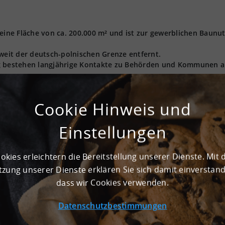
 eine Fläche von ca. 200.000 m² und ist zur gewerblichen Baunu
nweit der deutsch-polnischen Grenze entfernt.
ng bestehen langjährige Kontakte zu Behörden und Kommunen a
ungen für eine erfolgreiche Ansiedlung bieten.
em über einen Gleisanschluss und ist somit hervorragend an da
Cookie Hinweis und
bunden.
auf der man nach einigen Kilometern die A4 erreicht als auch 
Einstellungen
eses Grundstück verkehrstechnisch ausgesprochen attraktiv gel
auch weltweit.
okies erleichtern die Bereitstellung unserer Dienste. Mit 
zung unserer Dienste erklären Sie sich damit einverstan
dass wir Cookies verwenden.
GE, GI
Datenschutzbestimmungen
Nein