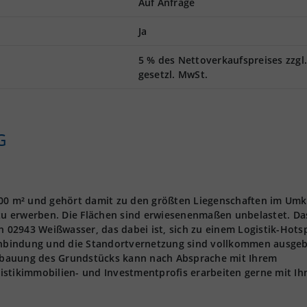
Auf Anfrage
Ja
5 % des Nettoverkaufspreises zzgl
gesetzl. MwSt.
G
000 m² und gehört damit zu den größten Liegenschaften im Umk
 zu erwerben. Die Flächen sind erwiesenenmaßen unbelastet. Da
n 02943 Weißwasser, das dabei ist, sich zu einem Logistik-Hots
zanbindung und die Standortvernetzung sind vollkommen ausgeb
 Bebauung des Grundstücks kann nach Absprache mit Ihrem
istikimmobilien- und Investmentprofis erarbeiten gerne mit Ih