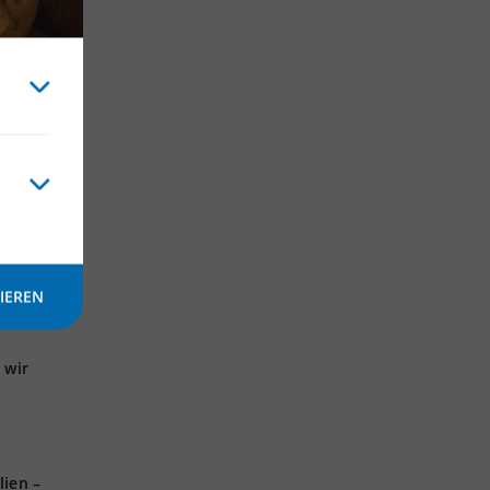
icht
en!
IEREN
 wir
lien –