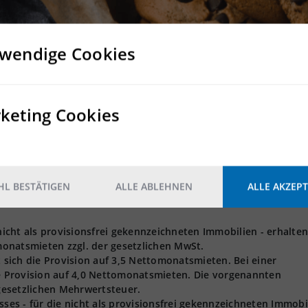
wendige Cookies
t GmbH angebotenen Grundstücke und Bestandsflächen können n
 Logistik, Produktion und Light Industrial als Nutzung wünsch
zeiten, Flohmärkte, Konzerte, Filmdrehs etc.)
gsstätten
keting Cookies
ng wie Hundeschulen
L BESTÄTIGEN
ALLE ABLEHNEN
ALLE AKZEPT
ung
 nicht als provisionsfrei gekennzeichneten Immobilien - erhalten
onatsmieten zzgl. der gesetzlichen MwSt.
t sich die Provision auf 3,5 Nettomonatsmieten. Bei einer
ie Provision auf 4,0 Nettomonatsmieten. Die vorgenannten
 gesetzlichen Mehrwertsteuer.
s - für die nicht als provisionsfrei gekennzeichneten Immobi