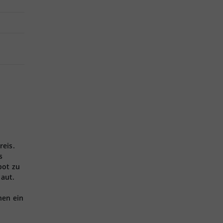
.
reis.
s
pot zu
aut.
nen ein