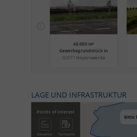
0.000 m²
40.000 m²
grundstück in
Gewerbegrundstück in
rna nahe
Hoyerswerda nahe
796
Pirna
02977
Hoyerswerda
rkehrszentrum
Güterverkehrszentrum
den - Landkreis
Terminal Schwarzheide -
G
sche Schweiz-
Landkreis Bautzen
erzgebirge
LAGE UND INFRASTRUKTUR
Points of interest
Bitte
Gewerbe­
Tankstelle