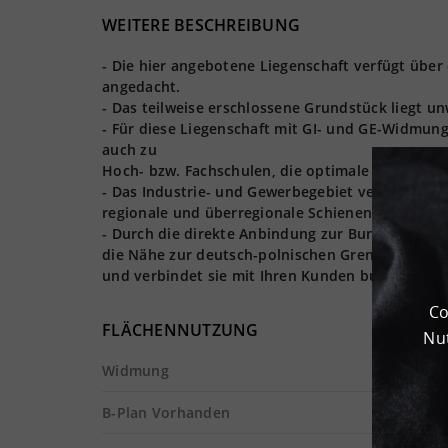
WEITERE BESCHREIBUNG
- Die hier angebotene Liegenschaft verfügt über
angedacht.
- Das teilweise erschlossene Grundstück liegt u
- Für diese Liegenschaft mit GI- und GE-Widmu
auch zu
Hoch- bzw. Fachschulen, die optimale Voraussetz
- Das Industrie- und Gewerbegebiet verfügt zud
regionale und überregionale Schienennetz ange
- Durch die direkte Anbindung zur Bundesstraße 
die Nähe zur deutsch-polnischen Grenze, ist di
und verbindet sie mit Ihren Kunden bundes- als 
Co
FLÄCHENNUTZUNG
Nut
Widmung
B-Plan Vorhanden