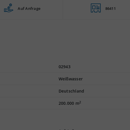
Auf Anfrage
86411
02943
Weißwasser
Deutschland
2
200.000 m