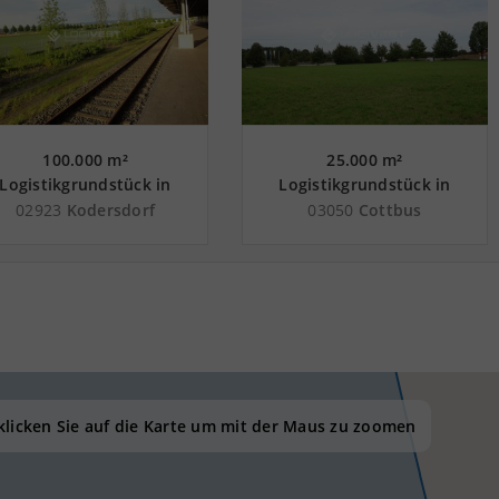
100.000 m²
25.000 m²
Logistikgrundstück in
Logistikgrundstück in
Kodersdorf nahe
Cottbus an der
02923
Kodersdorf
03050
Cottbus
Güterverkehrszentrum
Autobahn A 15
VZ Dresden - Landkreis
Görlitz
 klicken Sie auf die Karte um mit der Maus zu zoomen