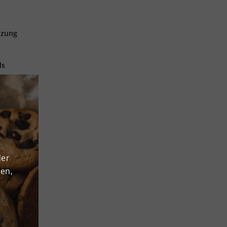
tzung
ls
s
durch
egen
der
den,