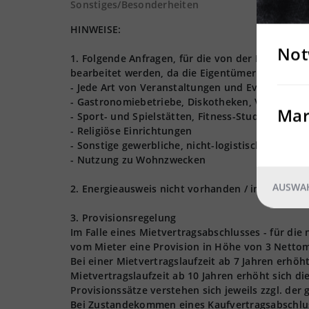
Sonstiges/Besonderheiten
HINWEISE:
Not
1. Folgende Anfragen, für die von der Logives
bearbeitet werden, da die Eigentümer nur Lager,
- Jede Art von Veranstaltungen und Events (Hoch
- Gastronomiebetriebe, Diskotheken, Vergnügun
Mar
- Sport- und Spielstätten, Fitness-Studios
- Religiöse Einrichtungen
- Sonstige gewerbliche, nicht-logistische Nutzu
- Nutzung zu Wohnzwecken
AUSWAH
2. Energieausweis nicht vorhanden / in Bearbeit
3. Provisionsregelung
Im Falle eines Mietvertragsabschlusses - für die
vom Mieter eine Provision in Höhe von 3 Nettom
Bei einer Mietvertragslaufzeit ab 7 Jahren erhöh
Mietvertragslaufzeit ab 10 Jahren erhöht sich d
Provisionssätze verstehen sich jeweils zzgl. der
Bei Zustandekommen eines Kaufvertragsabschlusse