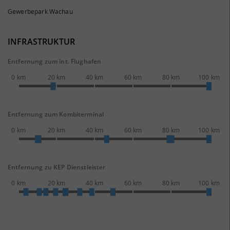
Gewerbepark Wachau
INFRASTRUKTUR
Entfernung zum int. Flughafen
0 km
20 km
40 km
60 km
80 km
100 km
Entfernung zum Kombiterminal
0 km
20 km
40 km
60 km
80 km
100 km
Entfernung zu KEP Dienstleister
0 km
20 km
40 km
60 km
80 km
100 km