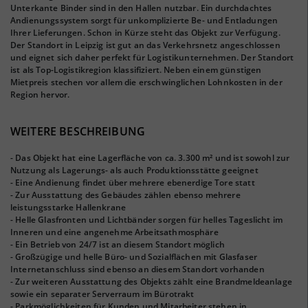
Unterkante Binder sind in den Hallen nutzbar. Ein durchdachtes
Andienungssystem sorgt für unkomplizierte Be- und Entladungen
Ihrer Lieferungen. Schon in Kürze steht das Objekt zur Verfügung.
Der Standort in Leipzig ist gut an das Verkehrsnetz angeschlossen
und eignet sich daher perfekt für Logistikunternehmen. Der Standort
ist als Top-Logistikregion klassifiziert. Neben einem günstigen
Mietpreis stechen vor allem die erschwinglichen Lohnkosten in der
Region hervor.
WEITERE BESCHREIBUNG
- Das Objekt hat eine Lagerfläche von ca. 3.300 m² und ist sowohl zur
Nutzung als Lagerungs- als auch Produktionsstätte geeignet
- Eine Andienung findet über mehrere ebenerdige Tore statt
- Zur Ausstattung des Gebäudes zählen ebenso mehrere
leistungsstarke Hallenkrane
- Helle Glasfronten und Lichtbänder sorgen für helles Tageslicht im
Inneren und eine angenehme Arbeitsathmosphäre
- Ein Betrieb von 24/7 ist an diesem Standort möglich
- Großzügige und helle Büro- und Sozialflächen mit Glasfaser
Internetanschluss sind ebenso an diesem Standort vorhanden
- Zur weiteren Ausstattung des Objekts zählt eine Brandmeldeanlage
sowie ein separater Serverraum im Bürotrakt
- Parkmöglichkeiten für Kunden und Mitarbeiter stehen in