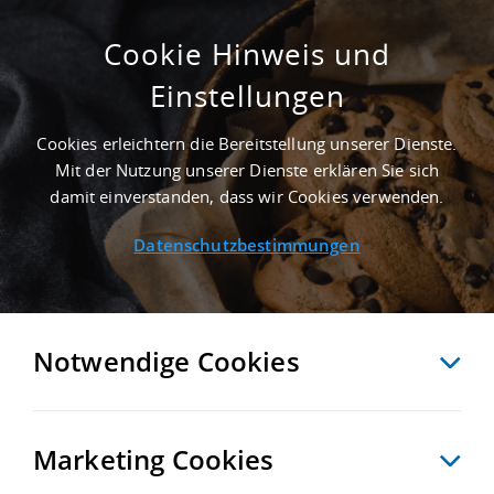
Cookie Hinweis und
Einstellungen
3.300 M² MIETHALLE IN LEIPZIG AN DER
AUTOBAHN A 14
Cookies erleichtern die Bereitstellung unserer Dienste.
Startseite
/
Immobiliensuche
/
Detailansicht
Mit der Nutzung unserer Dienste erklären Sie sich
damit einverstanden, dass wir Cookies verwenden.
Datenschutzbestimmungen
MERKEN
VERGLEICHEN
EXPORT PDF
ZURÜCK
Notwendige Cookies
Marketing Cookies