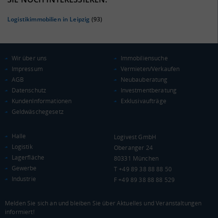
Logistikimmobilien in Leipzig
(93)
Wir über uns
Immobiliensuche
Impressum
Vermieten/Verkaufen
AGB
Neubauberatung
Datenschutz
Investmentberatung
KAUFKRAFT
(STAND: 2018)
KundenInformationen
Exklusivaufträge
Geldwäschegesetz
Euro pro Kopf
(Landkreis / Kreisfreie Stadt)
18.825 €
Halle
Logivest GmbH
Kaufkraftindex
Logistik
Oberanger 24
(Landkreis / Kreisfreie Stadt)
82,21
Lagerfläche
80331 München
Gewerbe
T +49 89 38 88 88 50
KAUFKRAFT - EURO PRO KOPF
Industrie
F +49 89 38 88 88 529
Landkreis / Kreisfreie Stadt
22.651 €
Bundesland
Melden Sie sich an und bleiben Sie über Aktuelles und Veranstaltungen
20.484 €
Deutschland
informiert!