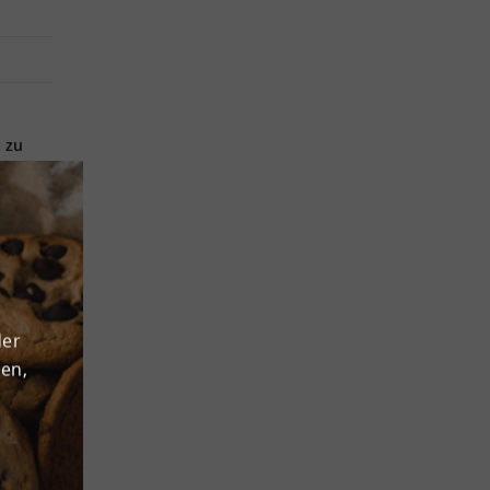
t zu
uf
er
der
den,