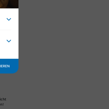
IEREN
icht
en!