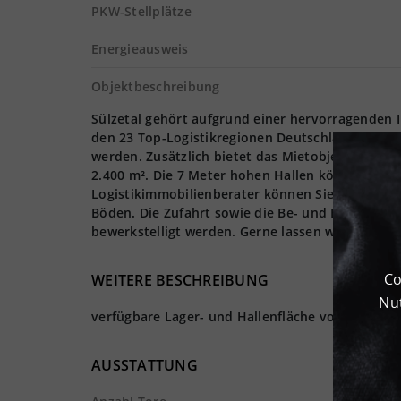
PKW-Stellplätze
Energieausweis
Objektbeschreibung
Sülzetal gehört aufgrund einer hervorragenden In
den 23 Top-Logistikregionen Deutschlands. In 3
werden. Zusätzlich bietet das Mietobjekt 2.400 m
2.400 m². Die 7 Meter hohen Hallen können voll
Logistikimmobilienberater können Sie die Immobi
Böden. Die Zufahrt sowie die Be- und Entladevo
bewerkstelligt werden. Gerne lassen wir Ihnen 
Co
WEITERE BESCHREIBUNG
Nut
verfügbare Lager- und Hallenfläche von ca. 2.40
AUSSTATTUNG