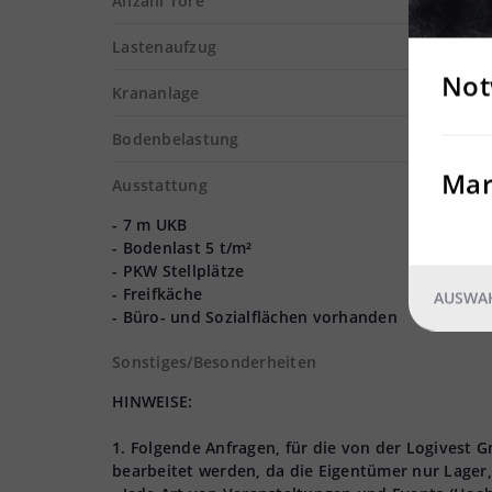
Anzahl Tore
Lastenaufzug
Not
Krananlage
Bodenbelastung
Mar
Ausstattung
- 7 m UKB
- Bodenlast 5 t/m²
- PKW Stellplätze
- Freifkäche
AUSWAH
- Büro- und Sozialflächen vorhanden
Sonstiges/Besonderheiten
HINWEISE:
1. Folgende Anfragen, für die von der Logives
bearbeitet werden, da die Eigentümer nur Lager,