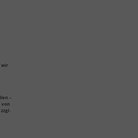
 wir
lien –
s von
zzgl.