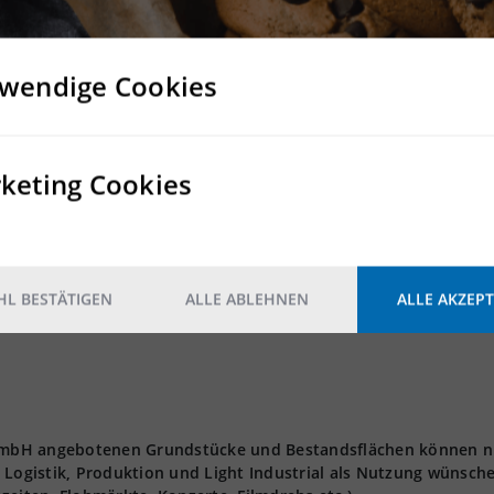
5
Nein
wendige Cookies
Nein
2
5.000 kg/m
keting Cookies
L BESTÄTIGEN
ALLE ABLEHNEN
ALLE AKZEPT
t GmbH angebotenen Grundstücke und Bestandsflächen können n
 Logistik, Produktion und Light Industrial als Nutzung wünsch