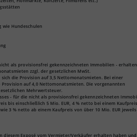
zeiten, Flohmärkte, Konzerte, Filmdrehs etc.)
gsstätten
ng wie Hundeschulen
ung
 nicht als provisionsfrei gekennzeichneten Immobilien - erhalten
onatsmieten zzgl. der gesetzlichen MwSt.
t sich die Provision auf 3,5 Nettomonatsmieten. Bei einer
ie Provision auf 4,0 Nettomonatsmieten. Die vorgenannten
 gesetzlichen Mehrwertsteuer.
s - für die nicht als provisionsfrei gekennzeichneten Immobi
eis bis einschließlich 5 Mio. EUR, 4 % netto bei einem Kaufprei
owie 3 % netto ab einem Kaufpreis von über 10 Mio. EUR jeweils 
 in diesem Exposé vom Vermieter/Verkäufer erhalten haben und