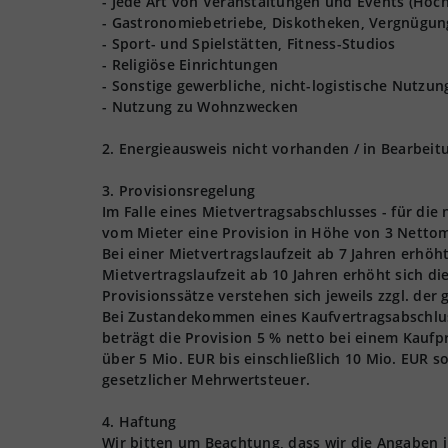
- Jede Art von Veranstaltungen und Events (Hoch
- Gastronomiebetriebe, Diskotheken, Vergnügun
- Sport- und Spielstätten, Fitness-Studios
- Religiöse Einrichtungen
- Sonstige gewerbliche, nicht-logistische Nutzu
- Nutzung zu Wohnzwecken
2. Energieausweis nicht vorhanden / in Bearbeit
3. Provisionsregelung
Im Falle eines Mietvertragsabschlusses - für die
vom Mieter eine Provision in Höhe von 3 Nettom
Bei einer Mietvertragslaufzeit ab 7 Jahren erhöh
Mietvertragslaufzeit ab 10 Jahren erhöht sich d
Provisionssätze verstehen sich jeweils zzgl. der
Bei Zustandekommen eines Kaufvertragsabschlusse
beträgt die Provision 5 % netto bei einem Kaufpr
über 5 Mio. EUR bis einschließlich 10 Mio. EUR s
gesetzlicher Mehrwertsteuer.
4. Haftung
Wir bitten um Beachtung, dass wir die Angaben