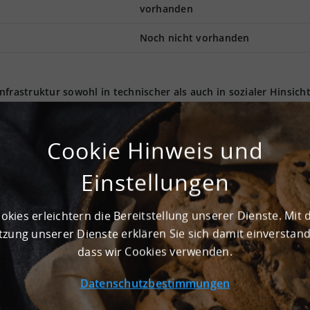
vorhanden
Noch nicht vorhanden
frastruktur sowohl in technischer als auch in sozialer Hinsich
9171 Sülzetal kann eine moderne Logistikimmobilie angemietet
² reine Lagerfläche. Die Gesamtfläche der Hallen beläuft sich a
ends genutzt werden. Nach Vereinbarung mit Ihrem
Cookie Hinweis und
lie mieten. 5.000 kg pro m² beträgt die Belastbarkeitsgrenze d
rgänge können über die ebenerdigen Tore unkompliziert
Einstellungen
weitere Informationen zu den Mietpreisen zukommen.
okies erleichtern die Bereitstellung unserer Dienste. Mit 
zung unserer Dienste erklären Sie sich damit einverstan
0 m²
dass wir Cookies verwenden.
Datenschutzbestimmungen