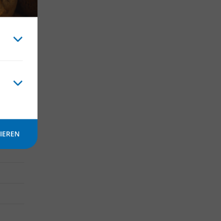
önnen.
unden
IEREN