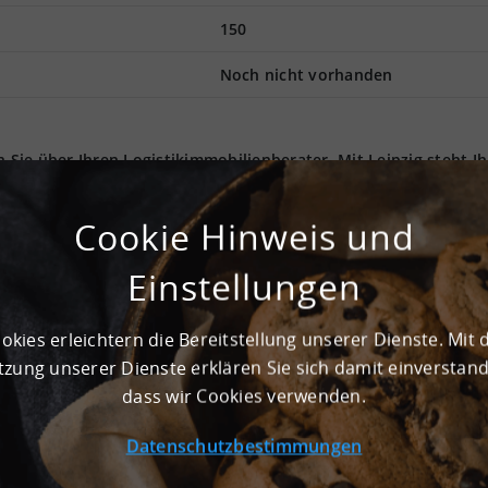
150
Noch nicht vorhanden
n Sie über Ihren Logistikimmobilienberater. Mit Leipzig steht Ih
enden Logistikregion. Mit einer reinen Lagerfläche von 7.000 m
se bereit. Die Gesamtfläche umfasst ca. 7.000 m². Die besonder
Cookie Hinweis und
ra große Lagerregale. Im Objekt befindet sich auch eine
die Be- und Entladevorgänge werden über ein Andienungssystem 
Einstellungen
oden des Objekts mit 6.000 kg pro m². Die gesamte Immobilie wi
 ist gut an das Verkehrsnetz angeschlossen und eignet sich dah
e An- und Abreisen sorgen Pkw-Stellplätze. Die Logistikimmobil
okies erleichtern die Bereitstellung unserer Dienste. Mit 
ie Logivest Gruppe steht Ihnen gerne bezüglich weiterer
zung unserer Dienste erklären Sie sich damit einverstan
dass wir Cookies verwenden.
Datenschutzbestimmungen
² und ist optimal zur Lagerung geeignet