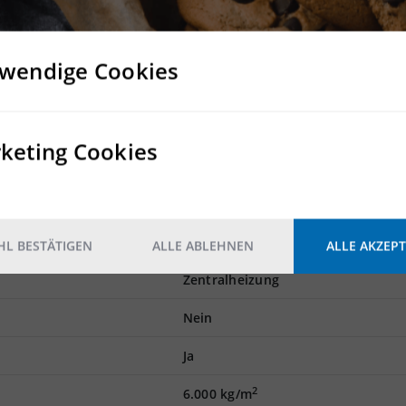
n und Rampen statt
wie einen großzügigen Hof, in dem LKWs problemlos rangieren k
 stehen in ausreichender Anzahl zur Verfügung
r an das Grundstück an und ermöglicht Mitarbeitern als auch K
wendige Cookies
e der optimalen Anbindung zur A14, ist diese Liegenschaft
gen
keting Cookies
6 ebeneredige Sektionaltore
Ja
L BESTÄTIGEN
ALLE ABLEHNEN
ALLE AKZEPT
Zentralheizung
Nein
Ja
2
6.000 kg/m