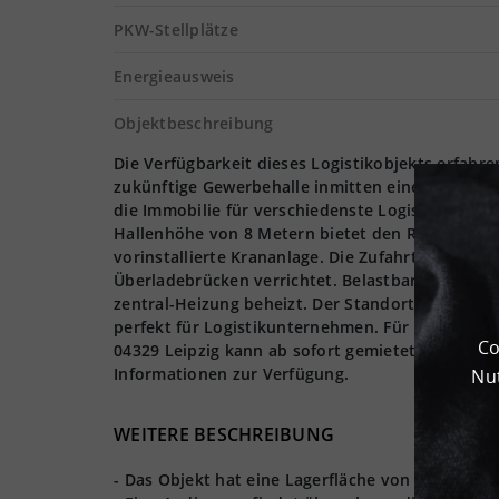
PKW-Stellplätze
Energieausweis
Objektbeschreibung
Die Verfügbarkeit dieses Logistikobjekts erfahre
zukünftige Gewerbehalle inmitten einer aufstreb
die Immobilie für verschiedenste Logistikprozes
Hallenhöhe von 8 Metern bietet den Raum für ext
vorinstallierte Krananlage. Die Zufahrt sowie 
Überladebrücken verrichtet. Belastbar ist der B
zentral-Heizung beheizt. Der Standort in Leipzig
perfekt für Logistikunternehmen. Für komfortabl
Co
04329 Leipzig kann ab sofort gemietet werden. D
Informationen zur Verfügung.
Nut
WEITERE BESCHREIBUNG
- Das Objekt hat eine Lagerfläche von ca. 7000 m