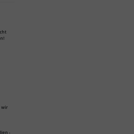
cht
en!
 wir
ien -