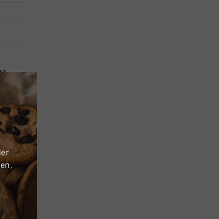
re
² steht
e
per
rd mit
er
ie bei
der
den,