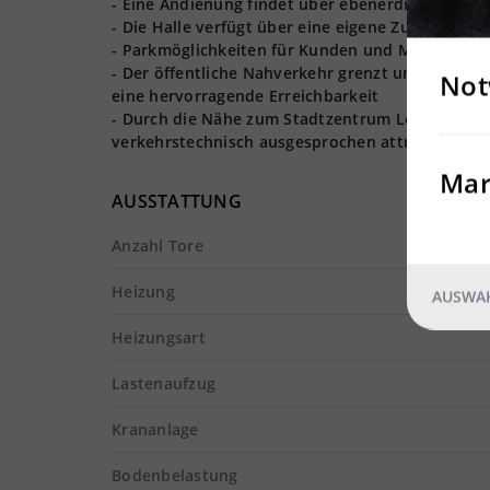
- Eine Andienung findet über ebenerdigen Tore
- Die Halle verfügt über eine eigene Zufahrt so
- Parkmöglichkeiten für Kunden und Mitarbeiter
- Der öffentliche Nahverkehr grenzt unmittelba
Not
eine hervorragende Erreichbarkeit
- Durch die Nähe zum Stadtzentrum Leipzig sowi
verkehrstechnisch ausgesprochen attraktiv gele
Mar
AUSSTATTUNG
Anzahl Tore
Heizung
AUSWAH
Heizungsart
Lastenaufzug
Krananlage
Bodenbelastung