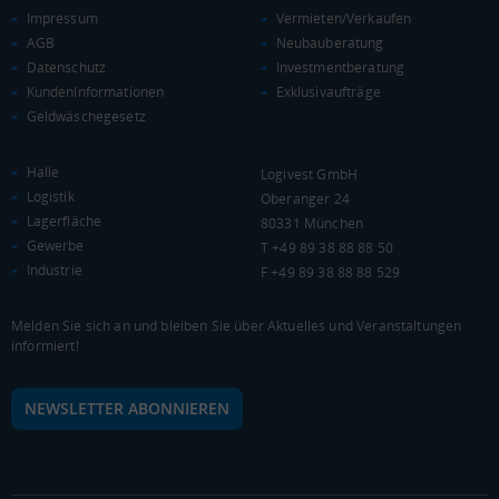
Impressum
Vermieten/Verkaufen
Landkreis / Kreisfreie Stadt
22.651 €
AGB
Neubauberatung
Bundesland
20.484 €
Deutschland
Datenschutz
Investmentberatung
KundenInformationen
Exklusivaufträge
21.056 €
Geldwäschegesetz
0 €
20.000 €
40.000 €
Halle
Logivest GmbH
WIRTSCHAFTSKRAFT
(STAND: 2018)
Logistik
Oberanger 24
Lagerfläche
80331 München
BRUTTOINLANDSPRODUKT
Gewerbe
T +49 89 38 88 88 50
(LANDKREIS / KREISFREIE STADT)
Industrie
F +49 89 38 88 88 529
Gesamt
BIP je Erwerbstätigen
BIP je Einwohner
Melden Sie sich an und bleiben Sie über Aktuelles und Veranstaltungen
informiert!
9.859.244 Tsd. €
61.898 €
30.930 €
NEWSLETTER ABONNIEREN
BRUTTOWERTSCHÖPFUNG
(LANDKREIS / KREISFREIE STADT)
Gesamt
Produzierendes Gewerbe
Handel und Verke