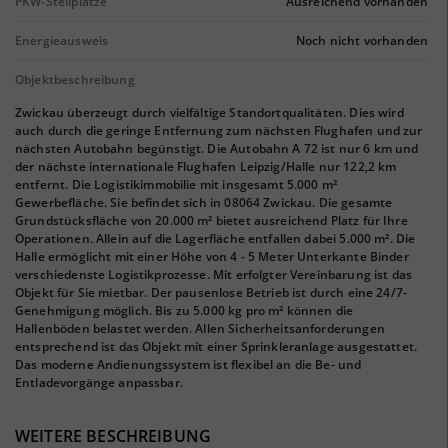
PKW-Stellplätze
Ausreichend vorhanden
Energieausweis
Noch nicht vorhanden
Objektbeschreibung
Zwickau überzeugt durch vielfältige Standortqualitäten. Dies wird
auch durch die geringe Entfernung zum nächsten Flughafen und zur
nächsten Autobahn begünstigt. Die Autobahn A 72 ist nur 6 km und
der nächste internationale Flughafen Leipzig/Halle nur 122,2 km
entfernt. Die Logistikimmobilie mit insgesamt 5.000 m²
Gewerbefläche. Sie befindet sich in 08064 Zwickau. Die gesamte
Grundstücksfläche von 20.000 m² bietet ausreichend Platz für Ihre
Operationen. Allein auf die Lagerfläche entfallen dabei 5.000 m². Die
Halle ermöglicht mit einer Höhe von 4 - 5 Meter Unterkante Binder
verschiedenste Logistikprozesse. Mit erfolgter Vereinbarung ist das
Objekt für Sie mietbar. Der pausenlose Betrieb ist durch eine 24/7-
Genehmigung möglich. Bis zu 5.000 kg pro m² können die
Hallenböden belastet werden. Allen Sicherheitsanforderungen
entsprechend ist das Objekt mit einer Sprinkleranlage ausgestattet.
Das moderne Andienungssystem ist flexibel an die Be- und
Entladevorgänge anpassbar.
WEITERE BESCHREIBUNG