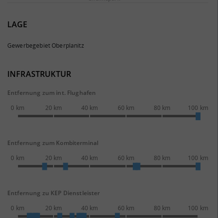
LAGE
Gewerbegebiet Oberplanitz
INFRASTRUKTUR
Entfernung zum int. Flughafen
0 km
20 km
40 km
60 km
80 km
100 km
Entfernung zum Kombiterminal
0 km
20 km
40 km
60 km
80 km
100 km
Entfernung zu KEP Dienstleister
0 km
20 km
40 km
60 km
80 km
100 km