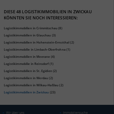
40%
DIESE 48 LOGISTIKIMMOBILIEN IN ZWICKAU
KÖNNTEN SIE NOCH INTERESSIEREN:
Logistikimmobilien in Crimmitschau
(8)
Logistikimmobilien in Glauchau
(3)
Logistikimmobilien in Hohenstein-Ernstthal
(2)
Logistikimmobilie in Limbach-Oberfrohna
(1)
Logistikimmobilien in Meerane
(4)
Logistikimmobilie in Reinsdorf
(1)
KAUFKRAFT
(STAND: 2018)
Logistikimmobilien in St. Egidien
(2)
Euro pro Kopf
Logistikimmobilien in Werdau
(2)
(Landkreis / Kreisfreie Stadt)
21.056 €
Logistikimmobilien in Wilkau-Haßlau
(2)
Kaufkraftindex
Logistikimmobilien in Zwickau
(23)
(Landkreis / Kreisfreie Stadt)
91,95
KAUFKRAFT - EURO PRO KOPF
Wir über uns
Immobiliensuche