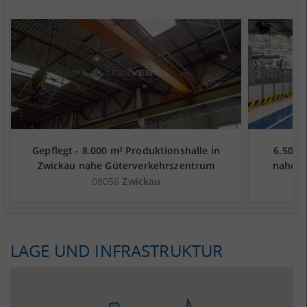
Gepflegt - 8.000 m² Produktionshalle in
6.500 
Zwickau nahe Güterverkehrszentrum
nahe G
Terminal Glauchau (Hof, Sonneberg,
Glauc
08056
Zwickau
Pilsen) - Landkreis Zwickau
LAGE UND INFRASTRUKTUR