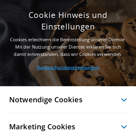
Cookie Hinweis und
Einstellungen
GEPFLEGT - 5.000 M² GEWERBEHALLE IN
ZWICKAU NAHE GÜTERVERKEHRSZENTRUM
Cookies erleichtern die Bereitstellung unserer Dienste.
TERMINAL GLAUCHAU (HOF, SONNEBERG,
Mit der Nutzung unserer Dienste erklären Sie sich
PILSEN) - LANDKREIS ZWICKAU
damit einverstanden, dass wir Cookies verwenden.
Startseite
/
Immobiliensuche
/
Detailansicht
Datenschutzbestimmungen
MERKEN
VERGLEICHEN
EXPORT PDF
ZURÜCK
Notwendige Cookies
Marketing Cookies