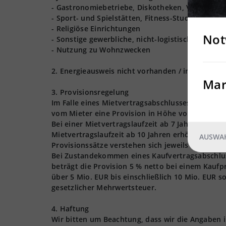
- Gastronomiebetriebe, Diskotheken, Vergnügun
- Sport- und Spielstätten, Fitness-Studios
- Religiöse Einrichtungen
Not
- Sonstige gewerbliche, nicht-logistische Nutzu
- Nutzung zu Wohnzwecken
2. Energieausweis nicht vorhanden / in Bearbeit
Mar
3. Provisionsregelung
Im Falle eines Mietvertragsabschlusses - für die
vom Mieter eine Provision in Höhe von 3 Nettom
Bei einer Mietvertragslaufzeit ab 7 Jahren erhöh
Mietvertragslaufzeit ab 10 Jahren erhöht sich d
AUSWAH
Provisionssätze verstehen sich jeweils zzgl. der
Bei Zustandekommen eines Kaufvertragsabschlusse
beträgt die Provision 5 % netto bei einem Kaufpr
über 5 Mio. EUR bis einschließlich 10 Mio. EUR s
gesetzlicher Mehrwertsteuer.
4. Haftung
Wir bitten um Beachtung, dass wir die Angaben