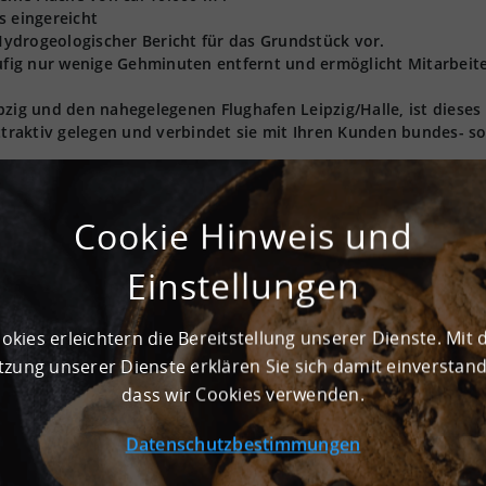
s eingereicht
 Hydrogeologischer Bericht für das Grundstück vor.
äufig nur wenige Gehminuten entfernt und ermöglicht Mitarbeite
pzig und den nahegelegenen Flughafen Leipzig/Halle, ist dieses
raktiv gelegen und verbindet sie mit Ihren Kunden bundes- s
Cookie Hinweis und
GE
Einstellungen
Nein
okies erleichtern die Bereitstellung unserer Dienste. Mit 
zung unserer Dienste erklären Sie sich damit einverstan
dass wir Cookies verwenden.
t GmbH angebotenen Grundstücke und Bestandsflächen können n
Datenschutzbestimmungen
 Logistik, Produktion und Light Industrial als Nutzung wünsch
zeiten, Flohmärkte, Konzerte, Filmdrehs etc.)