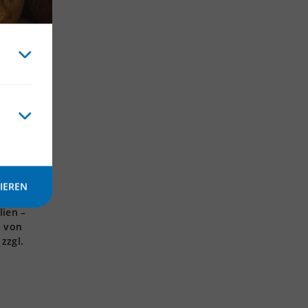
 wir
IEREN
lien –
s von
zzgl.