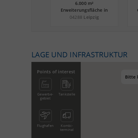
5.000 m²
6.000 m²
rungsfläche in
Erweiterungsfläche in
hern nahe
Leipzig an der Autobahn
L
27
Machern
04288
Leipzig
rkehrszentrum
A 14
zig - Landkreis
Leipzig
LAGE UND INFRASTRUKTUR
Points of interest
Bitte
Gewerbe­
Tankstelle
gebiet
Flughafen
Kombi­
terminal