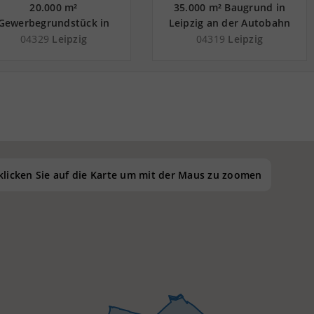
20.000 m²
35.000 m² Baugrund in
Gewerbegrundstück in
Leipzig an der Autobahn
eipzig an der Autobahn
A 14
04329
Leipzig
04319
Leipzig
A 14
 klicken Sie auf die Karte um mit der Maus zu zoomen