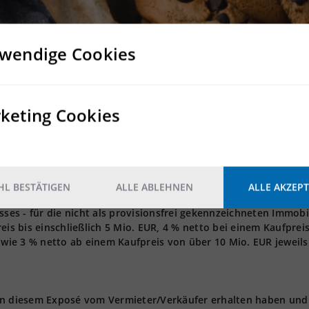
gsstätten
wendige Cookies
ng wie Hundeschulen
ung
keting Cookies
 nicht als provisionsfrei gekennzeichneten Immobilien - erhalten
onatsmieten zzgl. der gesetzlichen MwSt.
t sich die Provision auf 3,5 Nettomonatsmieten. Bei einer
ie Provision auf 4,0 Nettomonatsmieten. Die vorgenannten
L BESTÄTIGEN
ALLE ABLEHNEN
ALLE AKZEPT
 gesetzlichen Mehrwertsteuer.
s - für die nicht als provisionsfrei gekennzeichneten Immobi
eis bis einschließlich 5 Mio. EUR, 4 % netto bei einem Kaufprei
owie 3 % netto ab einem Kaufpreis von über 10 Mio. EUR jeweils 
 in diesem Exposé vom Vermieter/Verkäufer erhalten haben und