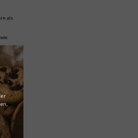
rn als
owie
der
den,
icht
en!