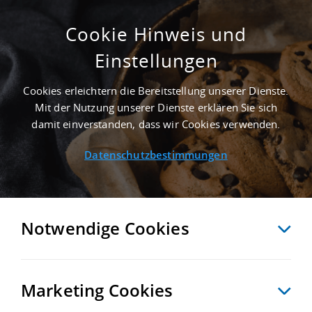
Cookie Hinweis und
Einstellungen
GEPFLEGT - 9.000 M² MIETHALLE IN HALLE
NAHE FLUGHAFEN LEIPZIG/HALLE
Cookies erleichtern die Bereitstellung unserer Dienste.
Startseite
/
Immobiliensuche
/
Detailansicht
Mit der Nutzung unserer Dienste erklären Sie sich
damit einverstanden, dass wir Cookies verwenden.
Datenschutzbestimmungen
MERKEN
VERGLEICHEN
EXPORT PDF
ZURÜCK
Notwendige Cookies
Marketing Cookies