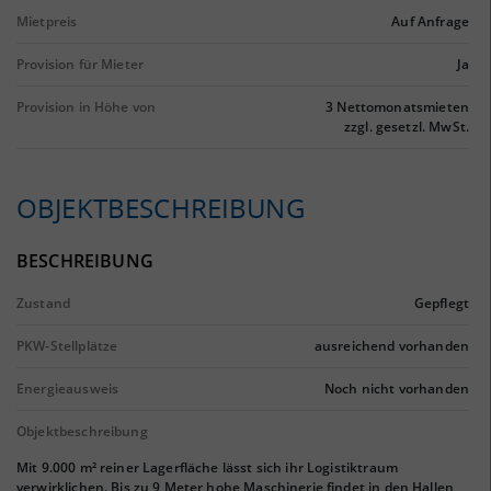
Mietpreis
Auf Anfrage
Provision für Mieter
Ja
Provision in Höhe von
3 Nettomonatsmieten
zzgl. gesetzl. MwSt.
OBJEKTBESCHREIBUNG
BESCHREIBUNG
Zustand
Gepflegt
PKW-Stellplätze
ausreichend vorhanden
Energieausweis
Noch nicht vorhanden
Objektbeschreibung
Mit 9.000 m² reiner Lagerfläche lässt sich ihr Logistiktraum
verwirklichen. Bis zu 9 Meter hohe Maschinerie findet in den Hallen