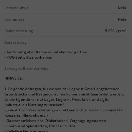
Lastenaufzug
Nein
Krananlage
Nein
2
Bodenbelastung
5.000 kg/m
Ausstattung
- Andienung über Rampen und ebenerdige Tore
- PKW-Stellplätze vorhanden
Sonstiges/Besonderheiten
HINWEISE:
1. Folgende Anfragen, für die von der Logivest GmbH angebotenen
Grundstücke und Bestandsflächen können nicht bearbeitet werden,
da die Eigentümer nur Lager, Logistik, Produktion und Light
Industrial als Nutzung wünschen!
- Jede Art von Veranstaltungen und Events (Hochzeiten, Flohmärkte,
Konzerte, Filmdrehs etc.)
- Gastronomiebetriebe, Diskotheken, Vergnügungsstätten
- Sport- und Spielstätten, Fitness-Studios
- Religiöse Einrichtungen