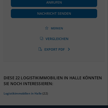
ANRUFEN
Beschäftigte
(Landkreis / Kreisfreie Stadt)
87.290
(Stand: 06/2020)
NACHRICHT SENDEN
Beschäftigtenquote
(Landkreis / Kreisfreie Stadt)
36,56 %
(Stand: 06/2020)
MERKEN
Arbeitslosenquote
(Landkreis / Kreisfreie Stadt)
VERGLEICHEN
11,02 %
(Stand: 01/2020)
EXPORT PDF
BESCHÄFTIGTEN- UND ARBEITSLOSENQUOTE
11.02%
36%
DIESE 22 LOGISTIKIMMOBILIEN IN HALLE KÖNNTEN
SIE NOCH INTERESSIEREN:
Logistikimmobilien in Halle
(22)