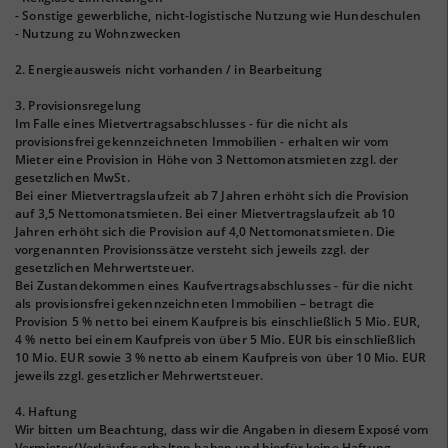
- Sonstige gewerbliche, nicht-logistische Nutzung wie Hundeschulen
- Nutzung zu Wohnzwecken
2. Energieausweis nicht vorhanden / in Bearbeitung
3. Provisionsregelung
Im Falle eines Mietvertragsabschlusses - für die nicht als
provisionsfrei gekennzeichneten Immobilien - erhalten wir vom
Mieter eine Provision in Höhe von 3 Nettomonatsmieten zzgl. der
gesetzlichen MwSt.
Bei einer Mietvertragslaufzeit ab 7 Jahren erhöht sich die Provision
auf 3,5 Nettomonatsmieten. Bei einer Mietvertragslaufzeit ab 10
Jahren erhöht sich die Provision auf 4,0 Nettomonatsmieten. Die
vorgenannten Provisionssätze versteht sich jeweils zzgl. der
gesetzlichen Mehrwertsteuer.
Bei Zustandekommen eines Kaufvertragsabschlusses - für die nicht
als provisionsfrei gekennzeichneten Immobilien – betragt die
Provision 5 % netto bei einem Kaufpreis bis einschließlich 5 Mio. EUR,
4 % netto bei einem Kaufpreis von über 5 Mio. EUR bis einschließlich
10 Mio. EUR sowie 3 % netto ab einem Kaufpreis von über 10 Mio. EUR
jeweils zzgl. gesetzlicher Mehrwertsteuer.
4. Haftung
Wir bitten um Beachtung, dass wir die Angaben in diesem Exposé vom
Vermieter/Verkäufer erhalten haben und hierfür keine Haftung