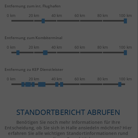
Entfernung zum int. Flughafen
0 km
20 km
40 km
60 km
80 km
100 km
Entfernung zum Kombiterminal
0 km
20 km
40 km
60 km
80 km
100 km
Entfernung zu KEP Dienstleister
0 km
20 km
40 km
60 km
80 km
100 km
STANDORTBERICHT ABRUFEN
Benötigen Sie noch mehr Informationen für Ihre
Entscheidung, ob Sie sich in Halle ansiedeln möchten? Hier
erfahren Sie alle wichtigen Standortinformationen rund