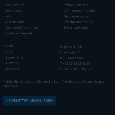
Wir über uns
Immobiliensuche
Impressum
Vermieten/Verkaufen
AGB
Neubauberatung
Datenschutz
Investmentberatung
KAUFKRAFT
(STAND: 2018)
KundenInformationen
Exklusivaufträge
Geldwäschegesetz
Euro pro Kopf
(Landkreis / Kreisfreie Stadt)
17.828 €
Halle
Logivest GmbH
Kaufkraftindex
Logistik
Oberanger 24
(Landkreis / Kreisfreie Stadt)
77,85
Lagerfläche
80331 München
Gewerbe
T +49 89 38 88 88 50
KAUFKRAFT - EURO PRO KOPF
Industrie
F +49 89 38 88 88 529
Landkreis / Kreisfreie Stadt
22.651 €
Bundesland
Melden Sie sich an und bleiben Sie über Aktuelles und Veranstaltungen
19.647 €
Deutschland
informiert!
17.828 €
NEWSLETTER ABONNIEREN
0 €
20.000 €
40.000 €