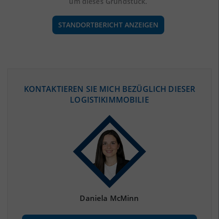
um dieses Grundstück.
STANDORTBERICHT ANZEIGEN
ÖKONOMISCHE DATEN & FAKTEN
KONTAKTIEREN SIE MICH BEZÜGLICH DIESER
LOGISTIKIMMOBILIE
BEVÖLKERUNG
(STAND: 12/2019)
Bevölkerung Gesamt
(Landkreis / Kreisfreie Stadt)
238.762
Bevölkerungsdichte
2
(Landkreis / Kreisfreie Stadt)
1.768 Einwohner/km
Fläche
2
(Landkreis / Kreisfreie Stadt)
135,03 km
Daniela McMinn
BESCHÄFTIGUNG