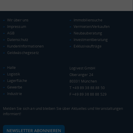
Wir über uns
Immobiliensuche
KAUFKRAFT
(STAND: 2018)
Impressum
Vermieten/Verkaufen
AGB
Neubauberatung
Euro pro Kopf
Datenschutz
Investmentberatung
(Landkreis / Kreisfreie Stadt)
19.584 €
KundenInformationen
Exklusivaufträge
Geldwäschegesetz
Kaufkraftindex
(Landkreis / Kreisfreie Stadt)
85,52
Halle
Logivest GmbH
KAUFKRAFT - EURO PRO KOPF
Logistik
Oberanger 24
Lagerfläche
80331 München
Landkreis / Kreisfreie Stadt
22.651 €
Gewerbe
T +49 89 38 88 88 50
Bundesland
Industrie
F +49 89 38 88 88 529
19.647 €
Deutschland
19.584 €
Melden Sie sich an und bleiben Sie über Aktuelles und Veranstaltungen
informiert!
0 €
20.000 €
40.000 €
NEWSLETTER ABONNIEREN
WIRTSCHAFTSKRAFT
(STAND: 2018)