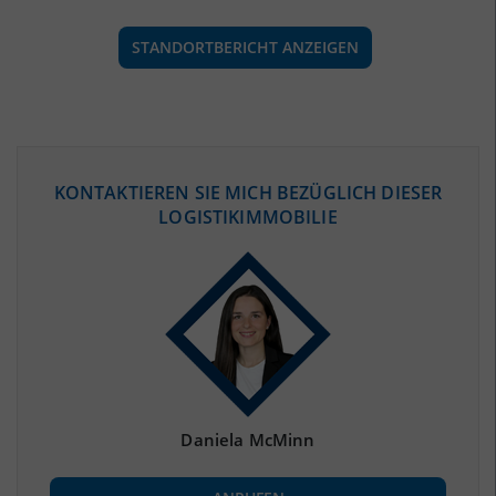
STANDORTBERICHT ANZEIGEN
ÖKONOMISCHE DATEN & FAKTEN
KONTAKTIEREN SIE MICH BEZÜGLICH DIESER
LOGISTIKIMMOBILIE
BEVÖLKERUNG
(STAND: 12/2019)
Bevölkerung Gesamt
(Landkreis / Kreisfreie Stadt)
158.486
Bevölkerungsdichte
2
(Landkreis / Kreisfreie Stadt)
109 Einwohner/km
Fläche
2
(Landkreis / Kreisfreie Stadt)
1.453,84 km
Daniela McMinn
BESCHÄFTIGUNG