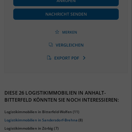
ANRUFEN
Beschäftigte
(Landkreis / Kreisfreie Stadt)
60.353
(Stand: 06/2020)
NACHRICHT SENDEN
Beschäftigtenquote
(Landkreis / Kreisfreie Stadt)
38,08 %
(Stand: 06/2020)
MERKEN
Arbeitslosenquote
(Landkreis / Kreisfreie Stadt)
VERGLEICHEN
9,07 %
(Stand: 01/2020)
EXPORT PDF
BESCHÄFTIGTEN- UND ARBEITSLOSENQUOTE
9.07%
38%
DIESE 26 LOGISTIKIMMOBILIEN IN ANHALT-
BITTERFELD KÖNNTEN SIE NOCH INTERESSIEREN:
Logistikimmobilien in Bitterfeld-Wolfen
(11)
Logistikimmobilien in Sandersdorf-Brehna
(8)
Logistikimmobilien in Zörbig
(7)