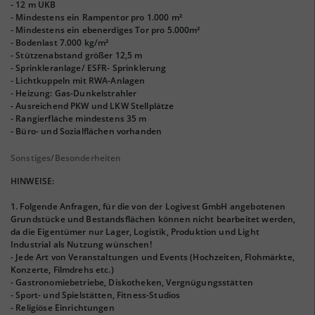
- 12 m UKB
- Mindestens ein Rampentor pro 1.000 m²
- Mindestens ein ebenerdiges Tor pro 5.000m²
- Bodenlast 7.000 kg/m²
- Stützenabstand größer 12,5 m
- Sprinkleranlage/ ESFR- Sprinklerung
- Lichtkuppeln mit RWA-Anlagen
- Heizung: Gas-Dunkelstrahler
- Ausreichend PKW und LKW Stellplätze
- Rangierfläche mindestens 35 m
- Büro- und Sozialflächen vorhanden
Sonstiges/Besonderheiten
HINWEISE:
1. Folgende Anfragen, für die von der Logivest GmbH angebotenen
Grundstücke und Bestandsflächen können nicht bearbeitet werden,
da die Eigentümer nur Lager, Logistik, Produktion und Light
Industrial als Nutzung wünschen!
- Jede Art von Veranstaltungen und Events (Hochzeiten, Flohmärkte,
Konzerte, Filmdrehs etc.)
- Gastronomiebetriebe, Diskotheken, Vergnügungsstätten
- Sport- und Spielstätten, Fitness-Studios
- Religiöse Einrichtungen