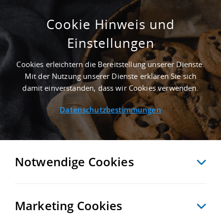
Cookie Hinweis und
Einstellungen
ERSTBEZUG - 10.000 M²
PRODUKTIONSHALLE IN SANDERSDORF-
Cookies erleichtern die Bereitstellung unserer Dienste.
BREHNA AN DER AUTOBAHN A 9 -
Mit der Nutzung unserer Dienste erklären Sie sich
LANDKREIS ANHALT-BITTERFELD
damit einverstanden, dass wir Cookies verwenden.
Startseite
/
Immobiliensuche
/
Detailansicht
Datenschutzbestimmungen
MERKEN
VERGLEICHEN
EXPORT PDF
ZURÜCK
Notwendige Cookies
Marketing Cookies