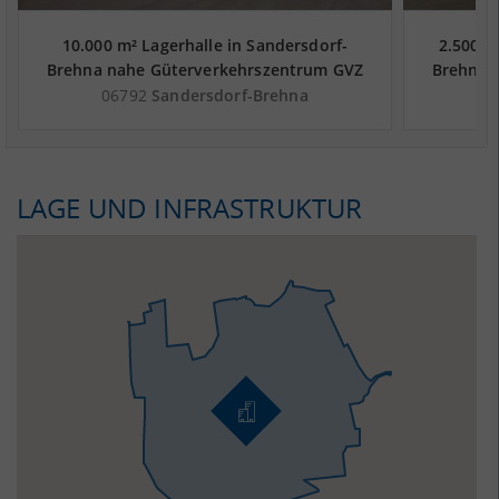
10.000 m² Lagerhalle in Sandersdorf-
2.500 m
Brehna nahe Güterverkehrszentrum GVZ
Brehna 
Leipzig - Landkreis Anhalt-Bitterfeld
Leipzi
06792
Sandersdorf-Brehna
0
LAGE UND INFRASTRUKTUR