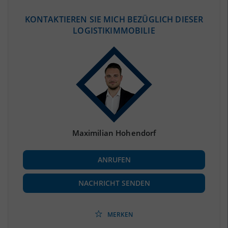
ÖKONOMISCHE DATEN & FAKTEN
KONTAKTIEREN SIE MICH BEZÜGLICH DIESER
LOGISTIKIMMOBILIE
BEVÖLKERUNG
(STAND: 12/2019)
Bevölkerung Gesamt
(Landkreis / Kreisfreie Stadt)
158.486
Bevölkerungsdichte
2
(Landkreis / Kreisfreie Stadt)
109 Einwohner/km
Fläche
2
(Landkreis / Kreisfreie Stadt)
1.453,84 km
Maximilian Hohendorf
BESCHÄFTIGUNG
ANRUFEN
Beschäftigte
(Landkreis / Kreisfreie Stadt)
60.353
(Stand: 06/2020)
NACHRICHT SENDEN
Beschäftigtenquote
(Landkreis / Kreisfreie Stadt)
38,08 %
(Stand: 06/2020)
MERKEN
Arbeitslosenquote