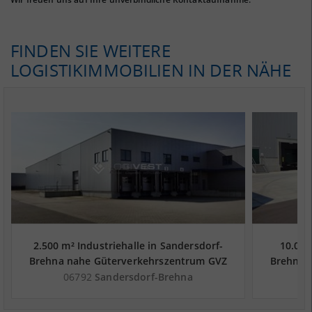
FINDEN SIE WEITERE
LOGISTIKIMMOBILIEN IN DER NÄHE
2.500 m² Industriehalle in Sandersdorf-
10.000
Brehna nahe Güterverkehrszentrum GVZ
Brehna 
Leipzig - Landkreis Anhalt-Bitterfeld
Leipzi
06792
Sandersdorf-Brehna
0