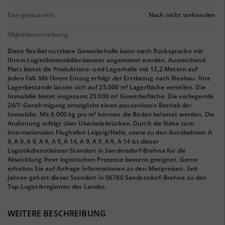
Energieausweis
Noch nicht vorhanden
Objektbeschreibung
Diese flexibel nutzbare Gewerbehalle kann nach Rücksprache mit
Ihrem Logistikimmobilienberater angemietet werden. Ausreichend
Platz bietet die Produktions- und Lagerhalle mit 12,2 Metern auf
jeden Fall. Mit Ihrem Einzug erfolgt der Erstbezug nach Neubau. Ihre
Lagerbestände lassen sich auf 25.000 m² Lagerfläche verteilen. Die
Immobilie bietet insgesamt 25.000 m² Gewerbefläche. Die vorliegende
24/7-Genehmigung ermöglicht einen pausenlosen Betrieb der
Immobilie. Mit 6.000 kg pro m² können die Böden belastet werden. Die
Andienung erfolgt über Überladebrücken. Durch die Nähe zum
internationalen Flughafen Leipzig/Halle, sowie zu den Autobahnen A
9, A 9, A 9, A 9, A 9, A 14, A 9, A 9, A 9, A 14 ist dieser
Logistikdienstleister-Standort in Sandersdorf-Brehna für die
Abwicklung Ihrer logistischen Prozesse bestens geeignet. Gerne
erhalten Sie auf Anfrage Informationen zu den Mietpreisen. Seit
Jahren gehört dieser Standort in 06780 Sandersdorf-Brehna zu den
Top-Logistikregionen des Landes.
WEITERE BESCHREIBUNG