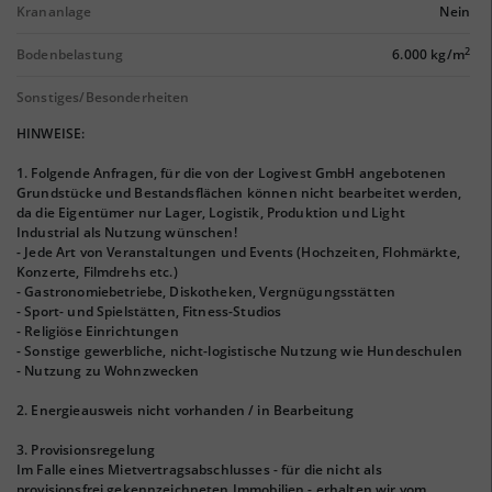
Krananlage
Nein
2
Bodenbelastung
6.000 kg/m
Sonstiges/Besonderheiten
HINWEISE:
1. Folgende Anfragen, für die von der Logivest GmbH angebotenen
Grundstücke und Bestandsflächen können nicht bearbeitet werden,
da die Eigentümer nur Lager, Logistik, Produktion und Light
Industrial als Nutzung wünschen!
- Jede Art von Veranstaltungen und Events (Hochzeiten, Flohmärkte,
Konzerte, Filmdrehs etc.)
- Gastronomiebetriebe, Diskotheken, Vergnügungsstätten
- Sport- und Spielstätten, Fitness-Studios
- Religiöse Einrichtungen
- Sonstige gewerbliche, nicht-logistische Nutzung wie Hundeschulen
- Nutzung zu Wohnzwecken
2. Energieausweis nicht vorhanden / in Bearbeitung
3. Provisionsregelung
Im Falle eines Mietvertragsabschlusses - für die nicht als
provisionsfrei gekennzeichneten Immobilien - erhalten wir vom