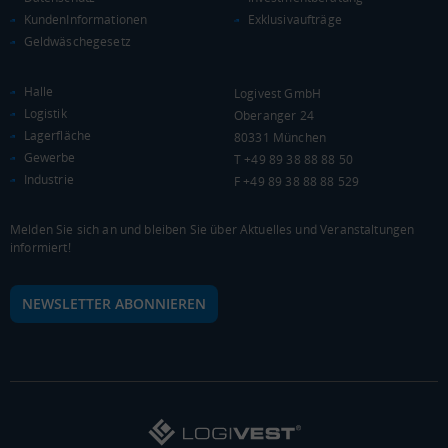
(Landkreis / Kreisfreie Stadt)
19.584 €
KundenInformationen
Exklusivaufträge
Geldwäschegesetz
Kaufkraftindex
(Landkreis / Kreisfreie Stadt)
85,52
Halle
Logivest GmbH
KAUFKRAFT - EURO PRO KOPF
Logistik
Oberanger 24
Lagerfläche
80331 München
Landkreis / Kreisfreie Stadt
22.651 €
Gewerbe
T +49 89 38 88 88 50
Bundesland
Industrie
F +49 89 38 88 88 529
19.647 €
Deutschland
19.584 €
Melden Sie sich an und bleiben Sie über Aktuelles und Veranstaltungen
informiert!
0 €
20.000 €
40.000 €
NEWSLETTER ABONNIEREN
WIRTSCHAFTSKRAFT
(STAND: 2018)
BRUTTOINLANDSPRODUKT
(LANDKREIS / KREISFREIE STADT)
Gesamt
BIP je Erwerbstätigen
BIP je Einwohner