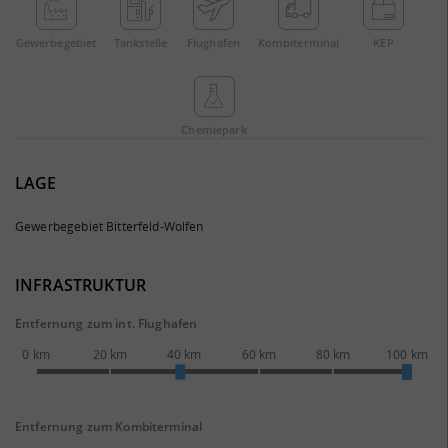
Gewerbe­gebiet
Tankstelle
Flughafen
Kombi­terminal
KEP
Chemie­park
LAGE
Gewerbegebiet Bitterfeld-Wolfen
INFRASTRUKTUR
Entfernung zum int. Flughafen
0 km
20 km
40 km
60 km
80 km
100 km
Entfernung zum Kombiterminal