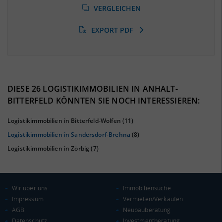
(Landkreis / Kreisfreie Stadt)
VERGLEICHEN
9,07 %
(Stand: 01/2020)
EXPORT PDF
BESCHÄFTIGTEN- UND ARBEITSLOSENQUOTE
9.07%
38%
DIESE 26 LOGISTIKIMMOBILIEN IN ANHALT-
BITTERFELD KÖNNTEN SIE NOCH INTERESSIEREN:
Logistikimmobilien in Bitterfeld-Wolfen
(11)
Logistikimmobilien in Sandersdorf-Brehna
(8)
Logistikimmobilien in Zörbig
(7)
Wir über uns
Immobiliensuche
KAUFKRAFT
(STAND: 2018)
Impressum
Vermieten/Verkaufen
AGB
Neubauberatung
Euro pro Kopf
Datenschutz
Investmentberatung