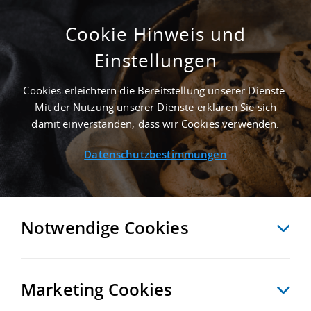
Cookie Hinweis und
Einstellungen
ERSTBEZUG - 25.000 M² LOGISTIKIMMOBILIE
IN SANDERSDORF-BREHNA NAHE
Cookies erleichtern die Bereitstellung unserer Dienste.
GÜTERVERKEHRSZENTRUM TERMINAL
Mit der Nutzung unserer Dienste erklären Sie sich
SCHKOPAU - LANDKREIS ANHALT-
damit einverstanden, dass wir Cookies verwenden.
BITTERFELD
Datenschutzbestimmungen
Startseite
/
Immobiliensuche
/
Detailansicht
Notwendige Cookies
MERKEN
VERGLEICHEN
EXPORT PDF
ZURÜCK
Marketing Cookies