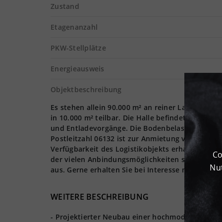
Zustand
Etagenanzahl
PKW-Stellplätze
Energieausweis
Objektbeschreibung
Es stehen allein 90.000 m² an reiner Lagerfläche
in 10.000 m² teilbar. Die Halle befindet sich in 
und Entladevorgänge. Die Bodenbelastung ist auf 
Postleitzahl 06132 ist zur Anmietung verfügbar. 
Verfügbarkeit des Logistikobjekts erhalten Sie 
Co
der vielen Anbindungsmöglichkeiten sowohl an 
Nut
aus. Gerne erhalten Sie bei Interesse nähere In
WEITERE BESCHREIBUNG
- Projektierter Neubau einer hochmodernen Lage