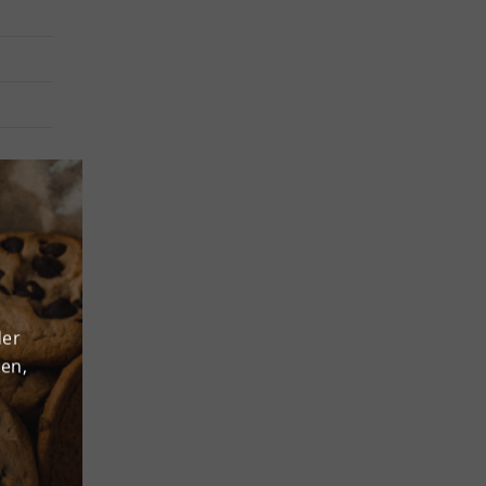
 sind
ve Be-
r
grund
der
dort
den,