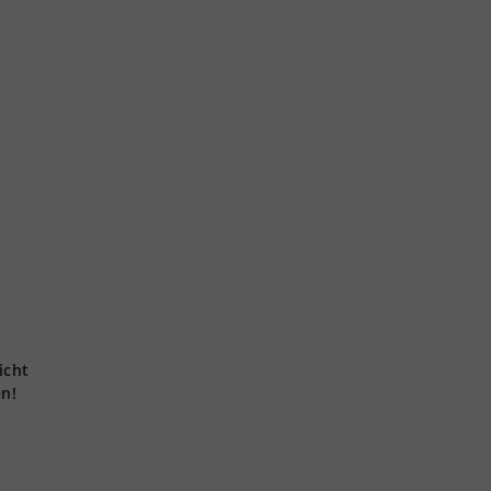
icht
en!