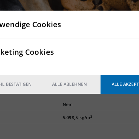
alisierbar
 vorhanden
e möglich
wendige Cookies
g
keting Cookies
Rampe
Mindestens ein Rampentor pro 1.
L BESTÄTIGEN
ALLE ABLEHNEN
ALLE AKZEPT
Nein
Nein
2
5.098,5 kg/m