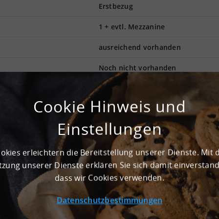
Erstbezug
1 + evtl. Mezzanine
ausreichend vorhanden
Noch nicht vorhanden
Cookie Hinweis und
 zur Verfügung. Die Gesamtfläche beträgt 90.000 m². Die Flächen
Halle. Die hervorragend konzipierte Andienung ermöglicht effekti
Einstellungen
5.098,5 kg pro m² begrenzt. Die Logistikhalle im Gebiet mit de
Der Standort befindet sich in einer Top-Logistikregion. Die
von unserem Logistikimmobilienberater. Halle zeichnet sich auf
okies erleichtern die Bereitstellung unserer Dienste. Mit 
den Nah- und den Fernverkehr als hervorragender Logistikstan
zung unserer Dienste erklären Sie sich damit einverstan
formationen zu den Mietpreisen.
dass wir Cookies verwenden.
Datenschutzbestimmungen
r- und Logistikhalle