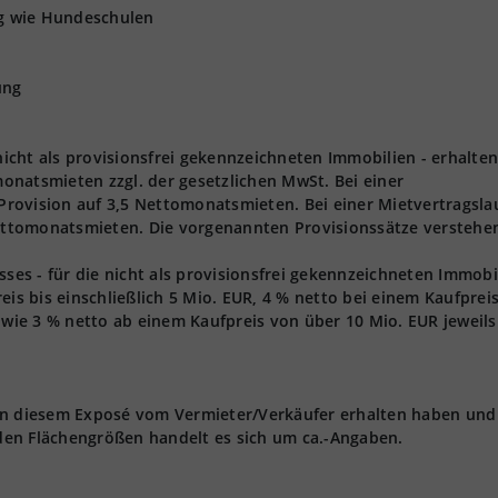
ng wie Hundeschulen
ung
 nicht als provisionsfrei gekennzeichneten Immobilien - erhalten
onatsmieten zzgl. der gesetzlichen MwSt. Bei einer
 Provision auf 3,5 Nettomonatsmieten. Bei einer Mietvertragsla
Nettomonatsmieten. Die vorgenannten Provisionssätze verstehen
s - für die nicht als provisionsfrei gekennzeichneten Immobi
eis bis einschließlich 5 Mio. EUR, 4 % netto bei einem Kaufprei
owie 3 % netto ab einem Kaufpreis von über 10 Mio. EUR jeweils 
 in diesem Exposé vom Vermieter/Verkäufer erhalten haben und
den Flächengrößen handelt es sich um ca.-Angaben.