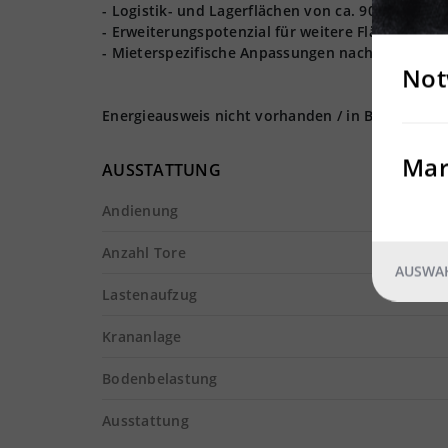
- Logistik- und Lagerflächen von ca. 90.000 m² re
- Erweiterungspotenzial für weitere Flächen ist
- Mieterspezifische Anpassungen nach Absprach
Not
Energieausweis nicht vorhanden / in Bearbeitun
Mar
AUSSTATTUNG
Andienung
Anzahl Tore
AUSWAH
Lastenaufzug
Krananlage
Bodenbelastung
Ausstattung