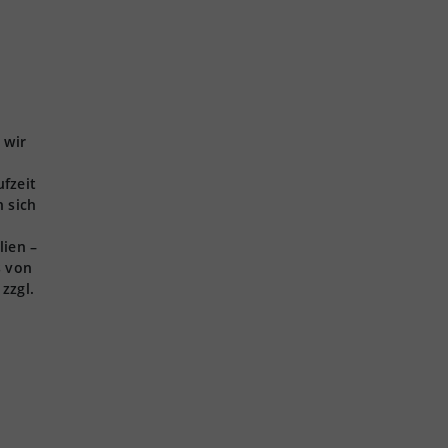
 wir
ufzeit
 sich
lien –
s von
zzgl.