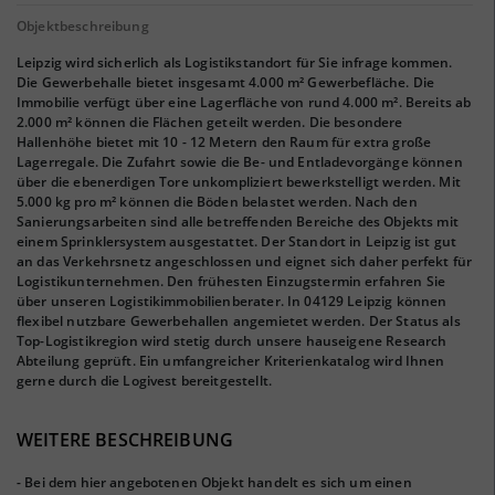
Objektbeschreibung
Leipzig wird sicherlich als Logistikstandort für Sie infrage kommen.
Die Gewerbehalle bietet insgesamt 4.000 m² Gewerbefläche. Die
Immobilie verfügt über eine Lagerfläche von rund 4.000 m². Bereits ab
2.000 m² können die Flächen geteilt werden. Die besondere
Hallenhöhe bietet mit 10 - 12 Metern den Raum für extra große
Lagerregale. Die Zufahrt sowie die Be- und Entladevorgänge können
über die ebenerdigen Tore unkompliziert bewerkstelligt werden. Mit
5.000 kg pro m² können die Böden belastet werden. Nach den
Sanierungsarbeiten sind alle betreffenden Bereiche des Objekts mit
einem Sprinklersystem ausgestattet. Der Standort in Leipzig ist gut
an das Verkehrsnetz angeschlossen und eignet sich daher perfekt für
Logistikunternehmen. Den frühesten Einzugstermin erfahren Sie
über unseren Logistikimmobilienberater. In 04129 Leipzig können
flexibel nutzbare Gewerbehallen angemietet werden. Der Status als
Top-Logistikregion wird stetig durch unsere hauseigene Research
Abteilung geprüft. Ein umfangreicher Kriterienkatalog wird Ihnen
gerne durch die Logivest bereitgestellt.
WEITERE BESCHREIBUNG
- Bei dem hier angebotenen Objekt handelt es sich um einen