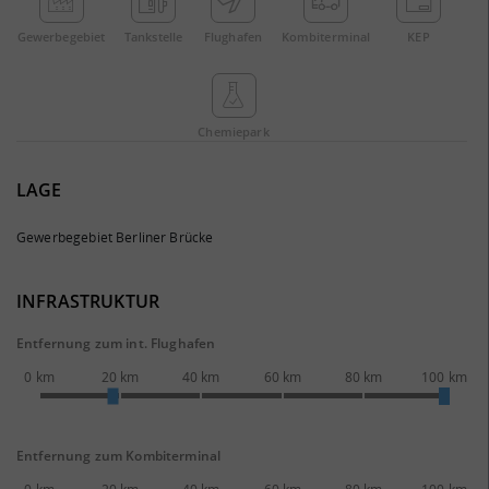
Gewerbe­gebiet
Tankstelle
Flughafen
Kombi­terminal
KEP
Chemie­park
LAGE
Gewerbegebiet Berliner Brücke
INFRASTRUKTUR
Entfernung zum int. Flughafen
0 km
20 km
40 km
60 km
80 km
100 km
Entfernung zum Kombiterminal