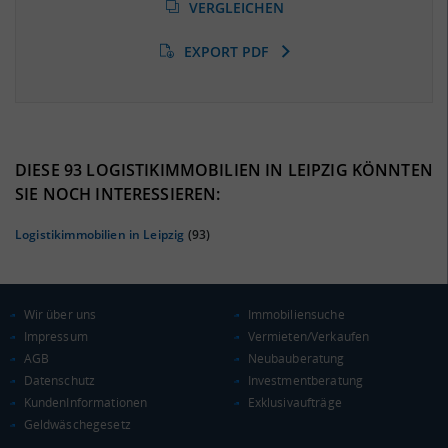
(Landkreis / Kreisfreie Stadt)
VERGLEICHEN
8,94 %
(Stand: 01/2020)
EXPORT PDF
BESCHÄFTIGTEN- UND ARBEITSLOSENQUOTE
8.94%
40%
DIESE 93 LOGISTIKIMMOBILIEN IN LEIPZIG KÖNNTEN
SIE NOCH INTERESSIEREN:
Logistikimmobilien in Leipzig
(93)
Wir über uns
Immobiliensuche
Impressum
Vermieten/Verkaufen
AGB
Neubauberatung
Datenschutz
Investmentberatung
KAUFKRAFT
(STAND: 2018)
KundenInformationen
Exklusivaufträge
Geldwäschegesetz
Euro pro Kopf
(Landkreis / Kreisfreie Stadt)
18.825 €