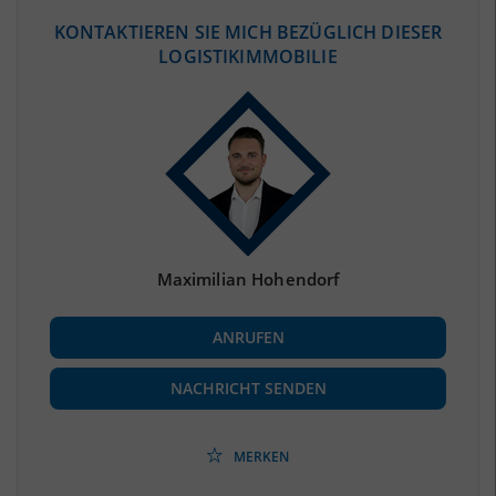
ÖKONOMISCHE DATEN & FAKTEN
KONTAKTIEREN SIE MICH BEZÜGLICH DIESER
LOGISTIKIMMOBILIE
BEVÖLKERUNG
(STAND: 12/2019)
Bevölkerung Gesamt
(Landkreis / Kreisfreie Stadt)
593.145
Bevölkerungsdichte
2
(Landkreis / Kreisfreie Stadt)
1.992 Einwohner/km
Fläche
2
(Landkreis / Kreisfreie Stadt)
297,8 km
Maximilian Hohendorf
BESCHÄFTIGUNG
ANRUFEN
Beschäftigte
(Landkreis / Kreisfreie Stadt)
242.738
(Stand: 06/2020)
NACHRICHT SENDEN
Beschäftigtenquote
(Landkreis / Kreisfreie Stadt)
40,92 %
(Stand: 06/2020)
MERKEN
Arbeitslosenquote