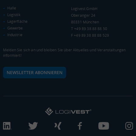
Halle
Logivest GmbH
Kaufkraftindex
Logistik
Oberanger 24
(Landkreis / Kreisfreie Stadt)
82,21
Lagerfläche
80331 München
Gewerbe
T +49 89 38 88 88 50
KAUFKRAFT - EURO PRO KOPF
Industrie
F +49 89 38 88 88 529
Landkreis / Kreisfreie Stadt
22.651 €
Bundesland
Melden Sie sich an und bleiben Sie über Aktuelles und Veranstaltungen
20.484 €
Deutschland
informiert!
18.825 €
NEWSLETTER ABONNIEREN
0 €
20.000 €
40.000 €
WIRTSCHAFTSKRAFT
(STAND: 2018)
BRUTTOINLANDSPRODUKT
(LANDKREIS / KREISFREIE STADT)
Gesamt
BIP je Erwerbstätigen
BIP je Einwohner
21.501.916 Tsd. €
62.815 €
36.761 €