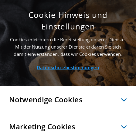
Cookie Hinweis und
Einstellungen
ERSTBEZUG - 4.000 M² LAGERHALLE IN
LEIPZIG AN DER AUTOBAHN A 14
Cookies erleichtern die Bereitstellung unserer Dienste.
Startseite
/
Immobiliensuche
/
Detailansicht
Mit der Nutzung unserer Dienste erklären Sie sich
damit einverstanden, dass wir Cookies verwenden.
Datenschutzbestimmungen
MERKEN
VERGLEICHEN
EXPORT PDF
ZURÜCK
Notwendige Cookies
Marketing Cookies