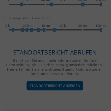
0 km
20 km
40 km
60 km
80 km
100 km
Entfernung zu KEP Dienstleister
0 km
20 km
40 km
60 km
80 km
100 km
STANDORTBERICHT ABRUFEN
Benötigen Sie noch mehr Informationen für Ihre
Entscheidung, ob Sie sich in Leipzig ansiedeln möchten?
Hier erfahren Sie alle wichtigen Standortinformationen
rund um dieses Grundstück.
STANDORTBERICHT ANZEIGEN