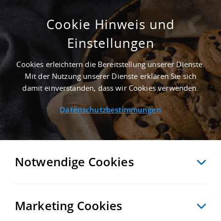
Cookie Hinweis und
Einstellungen
500 M² MIETHALLE IN LIMBACH-
OBERFROHNA AN DER AUTOBAHN A 4 -
Cookies erleichtern die Bereitstellung unserer Dienste.
LANDKREIS ZWICKAU
Mit der Nutzung unserer Dienste erklären Sie sich
Startseite
/
Immobiliensuche
/
Detailansicht
damit einverstanden, dass wir Cookies verwenden.
Datenschutzbestimmungen
MERKEN
VERGLEICHEN
EXPORT PDF
ZURÜCK
Notwendige Cookies
Marketing Cookies