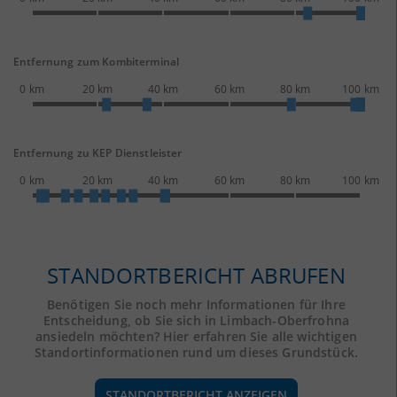
Entfernung zum Kombiterminal
0 km
20 km
40 km
60 km
80 km
100 km
Entfernung zu KEP Dienstleister
0 km
20 km
40 km
60 km
80 km
100 km
STANDORTBERICHT ABRUFEN
Benötigen Sie noch mehr Informationen für Ihre
Entscheidung, ob Sie sich in Limbach-Oberfrohna
ansiedeln möchten? Hier erfahren Sie alle wichtigen
Standortinformationen rund um dieses Grundstück.
STANDORTBERICHT ANZEIGEN