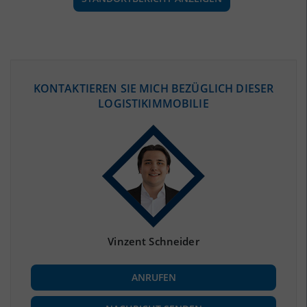
ÖKONOMISCHE DATEN & FAKTEN
KONTAKTIEREN SIE MICH BEZÜGLICH DIESER
LOGISTIKIMMOBILIE
BEVÖLKERUNG
(STAND: 12/2019)
Bevölkerung Gesamt
(Landkreis / Kreisfreie Stadt)
315.002
Bevölkerungsdichte
2
(Landkreis / Kreisfreie Stadt)
332 Einwohner/km
Fläche
2
(Landkreis / Kreisfreie Stadt)
949,78 km
Vinzent Schneider
BESCHÄFTIGUNG
ANRUFEN
Beschäftigte
(Landkreis / Kreisfreie Stadt)
126.025
(Stand: 06/2020)