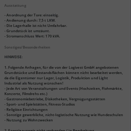
Ausstattung
- Anordnung der Tore: einseitig.
- Andienung durch: 7,5 t LKW.
- Die Lagerhalle ist nicht Umfahrbar.
- Grundstück ist umzäunt.
- Stromanschluss Wert: 170 kVA.
Sonstiges/Besonderheiten
HINWEISE:
1. Folgende Anfragen, für die von der Logivest GmbH angebotenen
Grundstücke und Bestandsflächen können nicht bearbeitet werden,
da die Eigentümer nur Lager, Logistik, Produktion und Light
Industrial als Nutzung wünschen!
- Jede Art von Veranstaltungen und Events (Hochzeiten, Flohmärkte,
Konzerte, Filmdrehs etc.)
- Gastronomiebetriebe, Diskotheken, Vergnügungsstätten
- Sport- und Spielstätten, Fitness-Studios
- Religiöse Einrichtungen
- Sonstige gewerbliche, nicht-logistische Nutzung wie Hundeschulen
- Nutzung zu Wohnzwecken
2. Energieausweis nicht vorhanden / in Bearbeitung