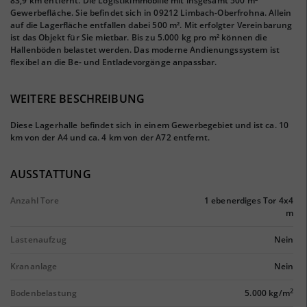
83,9 km entfernt. Die Logistikimmobilie mit insgesamt 500 m²
Gewerbefläche. Sie befindet sich in 09212 Limbach-Oberfrohna. Allein
auf die Lagerfläche entfallen dabei 500 m². Mit erfolgter Vereinbarung
ist das Objekt für Sie mietbar. Bis zu 5.000 kg pro m² können die
Hallenböden belastet werden. Das moderne Andienungssystem ist
flexibel an die Be- und Entladevorgänge anpassbar.
WEITERE BESCHREIBUNG
Diese Lagerhalle befindet sich in einem Gewerbegebiet und ist ca. 10
km von der A4 und ca. 4 km von der A72 entfernt.
AUSSTATTUNG
Anzahl Tore
1 ebenerdiges Tor 4x4
m
Lastenaufzug
Nein
Krananlage
Nein
2
Bodenbelastung
5.000 kg/m