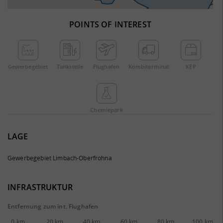
POINTS OF INTEREST
Gewerbe­gebiet
Tankstelle
Flughafen
Kombi­terminal
KEP
Chemie­park
LAGE
Gewerbegebiet Limbach-Oberfrohna
INFRASTRUKTUR
Entfernung zum int. Flughafen
0 km
20 km
40 km
60 km
80 km
100 km