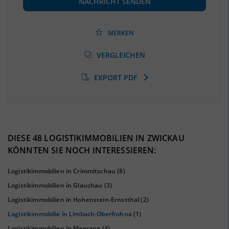
NACHRICHT SENDEN
Beschäftigtenquote
(Landkreis / Kreisfreie Stadt)
40,01 %
(Stand: 06/2020)
MERKEN
Arbeitslosenquote
(Landkreis / Kreisfreie Stadt)
VERGLEICHEN
6 %
(Stand: 01/2020)
EXPORT PDF
BESCHÄFTIGTEN- UND ARBEITSLOSENQUOTE
6%
40%
DIESE 48 LOGISTIKIMMOBILIEN IN ZWICKAU
KÖNNTEN SIE NOCH INTERESSIEREN:
Logistikimmobilien in Crimmitschau
(8)
Logistikimmobilien in Glauchau
(3)
Logistikimmobilien in Hohenstein-Ernstthal
(2)
Logistikimmobilie in Limbach-Oberfrohna
(1)
Logistikimmobilien in Meerane
(4)