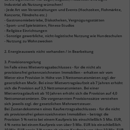
Industrial als Nutzung wünschen!
- Jede Art von Veranstaltungen und Events (Hochzeiten, Flohmärkte,
Konzerte, Filmdrehs etc.)
- Gastronomiebetriebe, Diskotheken, Vergnügungsstätten
- Sport- und Spielstätten, Fitness-Studios
- Religiöse Einrichtungen
- Sonstige gewerbliche, nicht-logistische Nutzung wie Hundeschulen
- Nutzung zu Wohnzwecken
2. Energieausweis nicht vorhanden / in Bearbeitung
3. Provisionsregelung
Im Falle eines Mietvertragsabschlusses - für die nicht als
provisionsfrei gekennzeichneten Immobilien - erhalten wir vom
Mieter eine Provision in Höhe von 3 Nettomonatsmieten zzgl. der
gesetzlichen MwSt. Bei einer Mietvertragslaufzeit ab 7 Jahren erhöht
sich die Provision auf 3,5 Nettomonatsmieten. Bei einer
Mietvertragslaufzeit ab 10 Jahren erhöht sich die Provision auf 4,0
Nettomonatsmieten. Die vorgenannten Provisionssätze verstehen
sich jeweils zzgl. der gesetzlichen Mehrwertsteuer.
Bei Zustandekommen eines Kaufvertragsabschlusses - für die nicht
als provisionsfrei gekennzeichneten Immobilien – beträgt die
Provision 5 % netto bei einem Kaufpreis bis einschließlich 5 Mio. EUR,
4 % netto bei einem Kaufpreis von über 5 Mio. EUR bis einschließlich
10 Mio. EUR sowie 3 % netto ab einem Kaufpreis von über 10 Mio. EUR