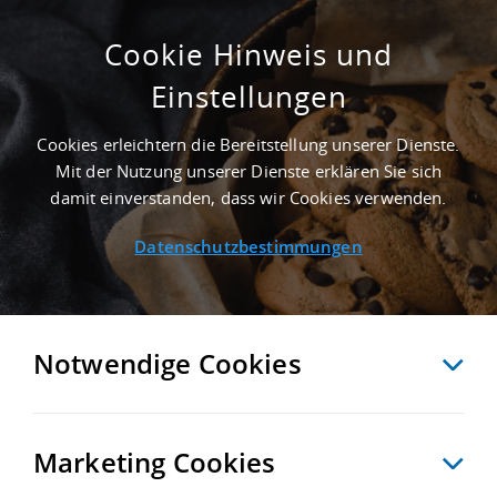
Cookie Hinweis und
Einstellungen
GEPFLEGT - 15.000 M² LAGERFLÄCHE IN
INGOLSTADT AN DER AUTOBAHN A 9
Cookies erleichtern die Bereitstellung unserer Dienste.
Startseite
/
Immobiliensuche
/
Detailansicht
Mit der Nutzung unserer Dienste erklären Sie sich
damit einverstanden, dass wir Cookies verwenden.
Datenschutzbestimmungen
MERKEN
VERGLEICHEN
EXPORT PDF
ZURÜCK
Notwendige Cookies
Marketing Cookies