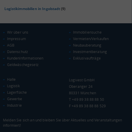
Logistikimmobilien in Ingolstadt
(9)
Wir über uns
Immobiliensuche
Impressum
Vermieten/Verkaufen
AGB
Neubauberatung
Datenschutz
Investmentberatung
KAUFKRAFT
(STAND: 2018)
KundenInformationen
Exklusivaufträge
Geldwäschegesetz
Euro pro Kopf
(Landkreis / Kreisfreie Stadt)
24.352 €
Halle
Logivest GmbH
Kaufkraftindex
Logistik
Oberanger 24
(Landkreis / Kreisfreie Stadt)
106,35
Lagerfläche
80331 München
Gewerbe
T +49 89 38 88 88 50
KAUFKRAFT - EURO PRO KOPF
Industrie
F +49 89 38 88 88 529
Landkreis / Kreisfreie Stadt
22.651 €
Bundesland
Melden Sie sich an und bleiben Sie über Aktuelles und Veranstaltungen
24.186 €
Deutschland
informiert!