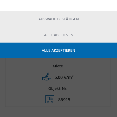
AUSWAHL BESTÄTIGEN
ALLE ABLEHNEN
Prod.-/Lagerfläche
ALLE AKZEPTIEREN
2
15.000 m
Miete
2
5,00 €/m
Objekt-Nr.
86915