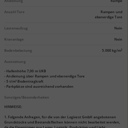
Andienung
Rampe
Anzahl Tore
Rampen und
ebenerdige Tore
Lastenaufzug
Nein
Krananlage
Nein
2
Bodenbelastung
5.000 kg/m
Ausstattung
- Hallenhöhe 7,00 m UKB
- Andienung über Rampen und ebenerdige Tore
- 5 t/m² Bodentragkraft
- Parkplätze sind ausreichend vorhanden
Sonstiges/Besonderheiten
HINWEISE:
1. Folgende Anfragen, für die von der Logivest GmbH angebotenen
Grundstücke und Bestandsflächen können nicht bearbeitet werden,
da die Eigentümer nur Lager, Logistik, Produktion und Light