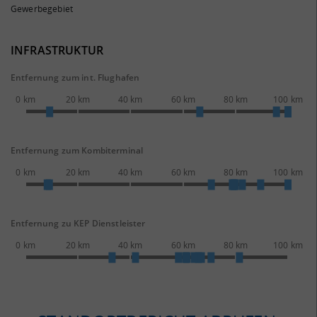
Gewerbegebiet
INFRASTRUKTUR
Entfernung zum int. Flughafen
0 km
20 km
40 km
60 km
80 km
100 km
Entfernung zum Kombiterminal
0 km
20 km
40 km
60 km
80 km
100 km
Entfernung zu KEP Dienstleister
0 km
20 km
40 km
60 km
80 km
100 km