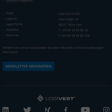
Geldwäschegesetz
Landkreis / Kreisfreie Stadt
22.651 €
Bundesland
Halle
Logivest GmbH
20.484 €
Deutschland
Logistik
Oberanger 24
20.424 €
Lagerfläche
80331 München
Gewerbe
T +49 89 38 88 88 50
0 €
20.000 €
40.000 €
Industrie
F +49 89 38 88 88 529
WIRTSCHAFTSKRAFT
(STAND: 2018)
Melden Sie sich an und bleiben Sie über Aktuelles und Veranstaltungen
informiert!
BRUTTOINLANDSPRODUKT
(LANDKREIS / KREISFREIE STADT)
NEWSLETTER ABONNIEREN
Gesamt
BIP je Erwerbstätigen
BIP je Einwohner
5.868.107 Tsd. €
55.221 €
25.660 €
BRUTTOWERTSCHÖPFUNG
(LANDKREIS / KREISFREIE STADT)