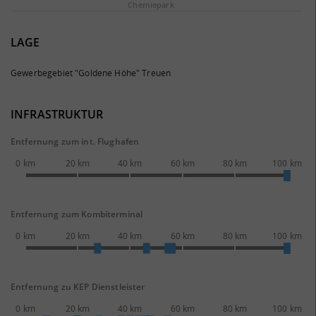
Chemie­park
LAGE
Gewerbegebiet "Goldene Höhe" Treuen
INFRASTRUKTUR
Entfernung zum int. Flughafen
0 km
20 km
40 km
60 km
80 km
100 km
Entfernung zum Kombiterminal
0 km
20 km
40 km
60 km
80 km
100 km
Entfernung zu KEP Dienstleister
0 km
20 km
40 km
60 km
80 km
100 km