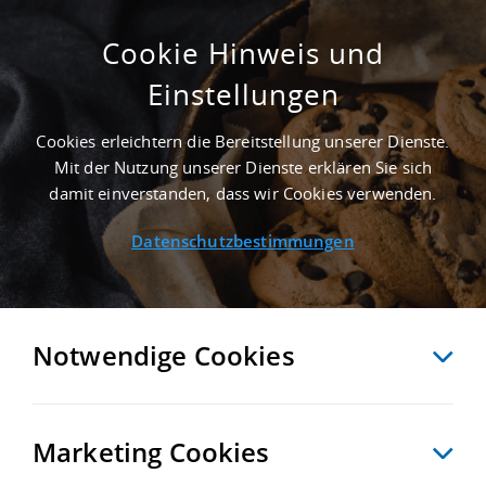
Cookie Hinweis und
Einstellungen
GEPFLEGT - 1.000 M² LOGISTIKHALLE IN
HEINSDORFERGRUND AN DER AUTOBAHN
Cookies erleichtern die Bereitstellung unserer Dienste.
A 72 - LANDKREIS VOGTLANDKREIS
Mit der Nutzung unserer Dienste erklären Sie sich
Startseite
/
Immobiliensuche
/
Detailansicht
damit einverstanden, dass wir Cookies verwenden.
Datenschutzbestimmungen
MERKEN
VERGLEICHEN
EXPORT PDF
ZURÜCK
Notwendige Cookies
Marketing Cookies