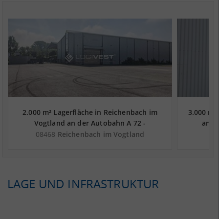
2.000 m² Lagerfläche in Reichenbach im
3.000 m²
Vogtland an der Autobahn A 72 -
an d
Landkreis Vogtlandkreis
08468
Reichenbach im Vogtland
LAGE UND INFRASTRUKTUR