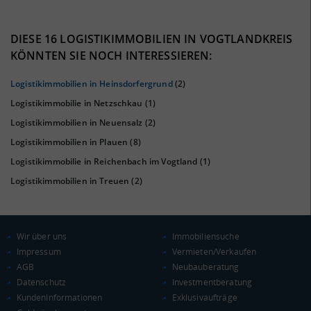
38%
DIESE 16 LOGISTIKIMMOBILIEN IN VOGTLANDKREIS
KÖNNTEN SIE NOCH INTERESSIEREN:
Logistikimmobilien in Heinsdorfergrund
(2)
Logistikimmobilie in Netzschkau
(1)
Logistikimmobilien in Neuensalz
(2)
Logistikimmobilien in Plauen
(8)
Logistikimmobilie in Reichenbach im Vogtland
(1)
Logistikimmobilien in Treuen
(2)
KAUFKRAFT
(STAND: 2018)
Euro pro Kopf
(Landkreis / Kreisfreie Stadt)
20.424 €
Wir über uns
Immobiliensuche
Impressum
Vermieten/Verkaufen
Kaufkraftindex
AGB
Neubauberatung
(Landkreis / Kreisfreie Stadt)
89,19
Datenschutz
Investmentberatung
KundenInformationen
Exklusivaufträge
KAUFKRAFT - EURO PRO KOPF