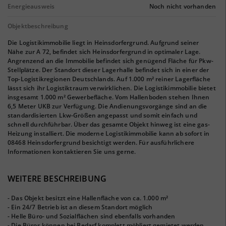
Energieausweis
Noch nicht vorhanden
Objektbeschreibung
Die Logistikimmobilie liegt in Heinsdorfergrund. Aufgrund seiner
Nähe zur A 72, befindet sich Heinsdorfergrund in optimaler Lage.
Angrenzend an die Immobilie befindet sich genügend Fläche für Pkw-
Stellplätze. Der Standort dieser Lagerhalle befindet sich in einer der
Top-Logistikregionen Deutschlands. Auf 1.000 m² reiner Lagerfläche
lässt sich ihr Logistiktraum verwirklichen. Die Logistikimmobilie bietet
insgesamt 1.000 m² Gewerbefläche. Vom Hallenboden stehen Ihnen
6,5 Meter UKB zur Verfügung. Die Andienungsvorgänge sind an die
standardisierten Lkw-Größen angepasst und somit einfach und
schnell durchführbar. Über das gesamte Objekt hinweg ist eine gas-
Heizung installiert. Die moderne Logistikimmobilie kann ab sofort in
08468 Heinsdorfergrund besichtigt werden. Für ausführlichere
Informationen kontaktieren Sie uns gerne.
WEITERE BESCHREIBUNG
- Das Objekt besitzt eine Hallenfläche von ca. 1.000 m²
- Ein 24/7 Betrieb ist an diesem Standort möglich
- Helle Büro- und Sozialflächen sind ebenfalls vorhanden
- Die Büros können bei Bedarf komplett möbliert gemietet werden