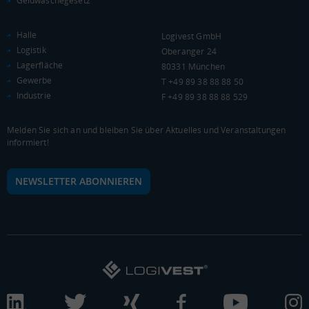
Geldwäschegesetz
Landkreis / Kreisfreie Stadt
22.651 €
Bundesland
Halle
Logivest GmbH
24.186 €
Deutschland
Logistik
Oberanger 24
23.499 €
Lagerfläche
80331 München
Gewerbe
T +49 89 38 88 88 50
0 €
20.000 €
40.000 €
Industrie
F +49 89 38 88 88 529
WIRTSCHAFTSKRAFT
(STAND: 2018)
Melden Sie sich an und bleiben Sie über Aktuelles und Veranstaltungen
informiert!
BRUTTOINLANDSPRODUKT
(LANDKREIS / KREISFREIE STADT)
NEWSLETTER ABONNIEREN
Gesamt
BIP je Erwerbstätigen
BIP je Einwohner
3.871.600 Tsd. €
69.481 €
31.816 €
BRUTTOWERTSCHÖPFUNG
(LANDKREIS / KREISFREIE STADT)