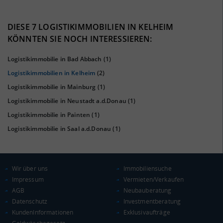
DIESE 7 LOGISTIKIMMOBILIEN IN KELHEIM
44%
KÖNNTEN SIE NOCH INTERESSIEREN:
Logistikimmobilie in Bad Abbach
(1)
Logistikimmobilien in Kelheim
(2)
Logistikimmobilie in Mainburg
(1)
Logistikimmobilie in Neustadt a.d.Donau
(1)
Logistikimmobilie in Painten
(1)
Logistikimmobilie in Saal a.d.Donau
(1)
KAUFKRAFT
(STAND: 2018)
Euro pro Kopf
(Landkreis / Kreisfreie Stadt)
23.499 €
Wir über uns
Immobiliensuche
Impressum
Vermieten/Verkaufen
Kaufkraftindex
AGB
Neubauberatung
(Landkreis / Kreisfreie Stadt)
102,62
Datenschutz
Investmentberatung
KundenInformationen
Exklusivaufträge
KAUFKRAFT - EURO PRO KOPF