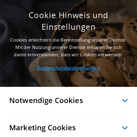
Cookie Hinweis und
Einstellungen
8.500 M² LOGISTIKIMMOBILIE IN KELHEIM
NAHE GÜTERVERKEHRSZENTRUM
Cookies erleichtern die Bereitstellung unserer Dienste.
BAYERNHAFEN REGENSBURG - LANDKREIS
Mit der Nutzung unserer Dienste erklären Sie sich
KELHEIM
damit einverstanden, dass wir Cookies verwenden.
Startseite
/
Immobiliensuche
/
Detailansicht
Datenschutzbestimmungen
MERKEN
VERGLEICHEN
EXPORT PDF
ZURÜCK
Notwendige Cookies
Marketing Cookies