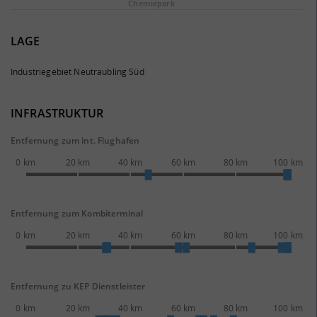
Chemie­park
LAGE
Industriegebiet Neutraubling Süd
INFRASTRUKTUR
Entfernung zum int. Flughafen
0 km
20 km
40 km
60 km
80 km
100 km
Entfernung zum Kombiterminal
0 km
20 km
40 km
60 km
80 km
100 km
Entfernung zu KEP Dienstleister
0 km
20 km
40 km
60 km
80 km
100 km