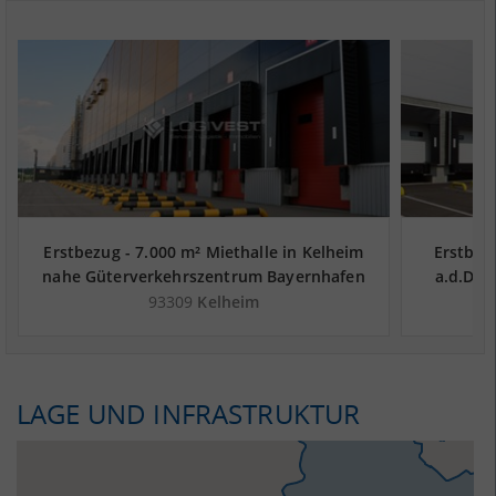
Erstbezug - 7.000 m² Miethalle in Kelheim
Erstbezu
nahe Güterverkehrszentrum Bayernhafen
a.d.Don
Regensburg - Landkreis Kelheim
Bayern
93309
Kelheim
LAGE UND INFRASTRUKTUR