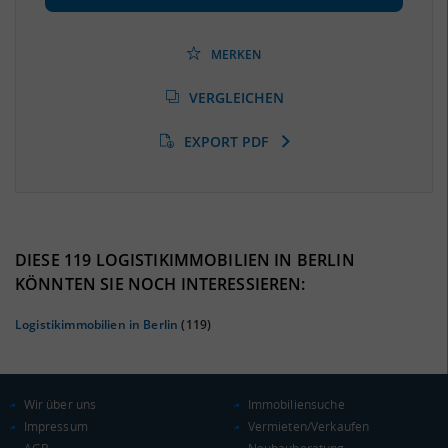
Beschäftigtenquote
(Landkreis / Kreisfreie Stadt)
***
MERKEN
Arbeitslosenquote
(Landkreis / Kreisfreie Stadt)
VERGLEICHEN
***
EXPORT PDF
BESCHÄFTIGTEN- UND ARBEITSLOSENQUOTE
0%
DIESE 119 LOGISTIKIMMOBILIEN IN BERLIN
KÖNNTEN SIE NOCH INTERESSIEREN:
Logistikimmobilien in Berlin
(119)
Wir über uns
Immobiliensuche
Impressum
Vermieten/Verkaufen