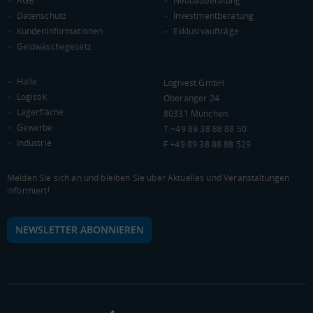
AGB
Neubauberatung
Datenschutz
Investmentberatung
KAUFKRAFT
KundenInformationen
Exklusivaufträge
Geldwäschegesetz
Euro pro Kopf
(Landkreis / Kreisfreie Stadt)
***
Halle
Logivest GmbH
Kaufkraftindex
Logistik
Oberanger 24
(Landkreis / Kreisfreie Stadt)
***
Lagerfläche
80331 München
Gewerbe
T +49 89 38 88 88 50
KAUFKRAFT - EURO PRO KOPF
Industrie
F +49 89 38 88 88 529
Landkreis / Kreisfreie Stadt
22.651 €
Bundesland
Melden Sie sich an und bleiben Sie über Aktuelles und Veranstaltungen
Deutschland
informiert!
NEWSLETTER ABONNIEREN
0 €
20.000 €
40.000 €
WIRTSCHAFTSKRAFT
BRUTTOINLANDSPRODUKT