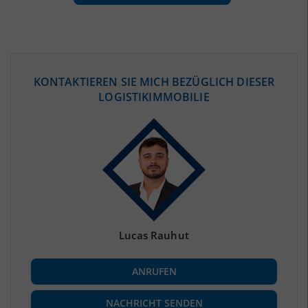
ÖKONOMISCHE DATEN & FAKTEN
KONTAKTIEREN SIE MICH BEZÜGLICH DIESER
LOGISTIKIMMOBILIE
BEVÖLKERUNG
(STAND: 12/2019)
Bevölkerung Gesamt
(Landkreis / Kreisfreie Stadt)
3.669.491
Bevölkerungsdichte
2
(Landkreis / Kreisfreie Stadt)
4.118 Einwohner/km
Fläche
2
(Landkreis / Kreisfreie Stadt)
891,12 km
Lucas Rauhut
BESCHÄFTIGUNG
ANRUFEN
Beschäftigte
(Landkreis / Kreisfreie Stadt)
***
NACHRICHT SENDEN