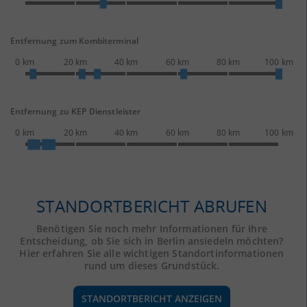
Entfernung zum Kombiterminal
0 km
20 km
40 km
60 km
80 km
100 km
Entfernung zu KEP Dienstleister
0 km
20 km
40 km
60 km
80 km
100 km
STANDORTBERICHT ABRUFEN
Benötigen Sie noch mehr Informationen für Ihre
Entscheidung, ob Sie sich in Berlin ansiedeln möchten?
Hier erfahren Sie alle wichtigen Standortinformationen
rund um dieses Grundstück.
STANDORTBERICHT ANZEIGEN