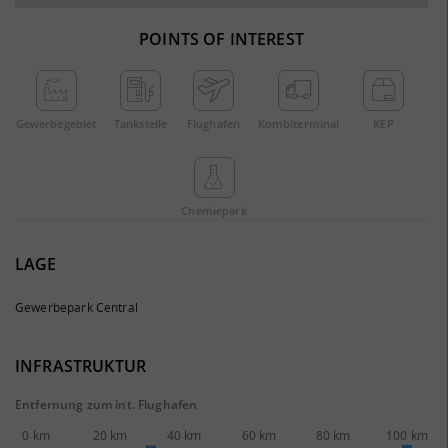
POINTS OF INTEREST
Gewerbe­gebiet
Tankstelle
Flughafen
Kombi­terminal
KEP
Chemie­park
LAGE
Gewerbepark Central
INFRASTRUKTUR
Entfernung zum int. Flughafen
0 km
20 km
40 km
60 km
80 km
100 km