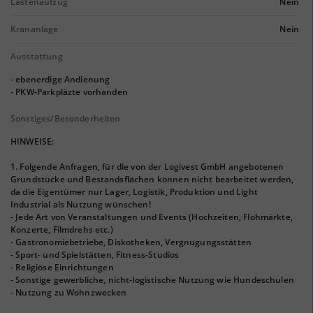
Lastenaufzug
Nein
Krananlage
Nein
Ausstattung
- ebenerdige Andienung
- PKW-Parkpläzte vorhanden
Sonstiges/Besonderheiten
HINWEISE:
1. Folgende Anfragen, für die von der Logivest GmbH angebotenen
Grundstücke und Bestandsflächen können nicht bearbeitet werden,
da die Eigentümer nur Lager, Logistik, Produktion und Light
Industrial als Nutzung wünschen!
- Jede Art von Veranstaltungen und Events (Hochzeiten, Flohmärkte,
Konzerte, Filmdrehs etc.)
- Gastronomiebetriebe, Diskotheken, Vergnügungsstätten
- Sport- und Spielstätten, Fitness-Studios
- Religiöse Einrichtungen
- Sonstige gewerbliche, nicht-logistische Nutzung wie Hundeschulen
- Nutzung zu Wohnzwecken