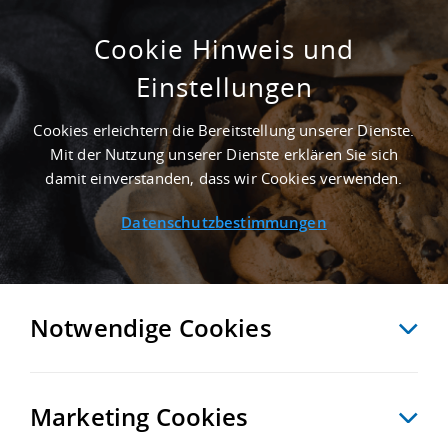
Cookie Hinweis und
Einstellungen
5.300 M² INDUSTRIEIMMOBILIE IN BERLIN
AN DER AUTOBAHN A 100
Cookies erleichtern die Bereitstellung unserer Dienste.
Startseite
/
Immobiliensuche
/
Detailansicht
Mit der Nutzung unserer Dienste erklären Sie sich
damit einverstanden, dass wir Cookies verwenden.
Datenschutzbestimmungen
MERKEN
VERGLEICHEN
EXPORT PDF
ZURÜCK
Notwendige Cookies
Marketing Cookies