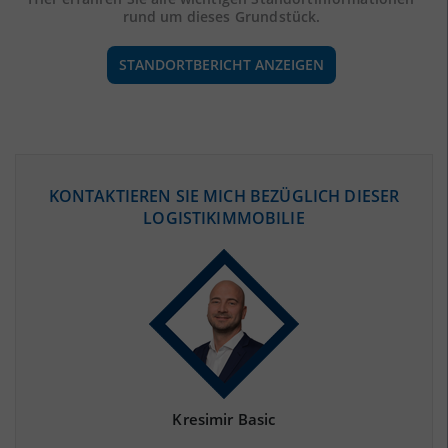
rund um dieses Grundstück.
STANDORTBERICHT ANZEIGEN
ÖKONOMISCHE DATEN & FAKTEN
KONTAKTIEREN SIE MICH BEZÜGLICH DIESER
LOGISTIKIMMOBILIE
BEVÖLKERUNG
(STAND: 12/2019)
Bevölkerung Gesamt
(Landkreis / Kreisfreie Stadt)
470.615
Bevölkerungsdichte
2
(Landkreis / Kreisfreie Stadt)
668 Einwohner/km
Fläche
2
(Landkreis / Kreisfreie Stadt)
704,71 km
Kresimir Basic