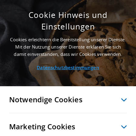
Cookie Hinweis und
Einstellungen
GEPFLEGT - 9.055 M² PRODUKTIONSHALLE
IN BERGHEIM AN DER AUTOBAHN A 61 -
Cookies erleichtern die Bereitstellung unserer Dienste.
LANDKREIS RHEIN-ERFT-KREIS
Mit der Nutzung unserer Dienste erklären Sie sich
Startseite
/
Immobiliensuche
/
Detailansicht
damit einverstanden, dass wir Cookies verwenden.
Datenschutzbestimmungen
MERKEN
VERGLEICHEN
EXPORT PDF
ZURÜCK
Notwendige Cookies
Marketing Cookies