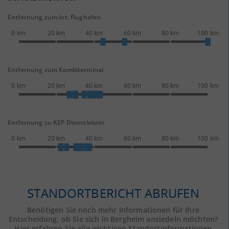
Entfernung zum int. Flughafen
0 km
20 km
40 km
60 km
80 km
100 km
Entfernung zum Kombiterminal
0 km
20 km
40 km
60 km
80 km
100 km
Entfernung zu KEP Dienstleister
0 km
20 km
40 km
60 km
80 km
100 km
STANDORTBERICHT ABRUFEN
Benötigen Sie noch mehr Informationen für Ihre
Entscheidung, ob Sie sich in Bergheim ansiedeln möchten?
Hier erfahren Sie alle wichtigen Standortinformationen