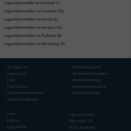
Logistikimmobilie in Erftstadt
(1)
Logistikimmobilien in Frechen
(19)
Logistikimmobilien in Hürth
(3)
Logistikimmobilien in Kerpen
(16)
KAUFKRAFT
(STAND: 2018)
Logistikimmobilien in Pulheim
(8)
Euro pro Kopf
Logistikimmobilien in Wesseling
(6)
(Landkreis / Kreisfreie Stadt)
22.675 €
Kaufkraftindex
(Landkreis / Kreisfreie Stadt)
99,02
Wir über uns
Immobiliensuche
Impressum
Vermieten/Verkaufen
KAUFKRAFT - EURO PRO KOPF
AGB
Neubauberatung
Datenschutz
Investmentberatung
Landkreis / Kreisfreie Stadt
22.651 €
KundenInformationen
Exklusivaufträge
Bundesland
Geldwäschegesetz
22.233 €
Deutschland
22.675 €
Halle
Logivest GmbH
Logistik
0 €
20.000 €
40.000 €
Oberanger 24
Lagerfläche
80331 München