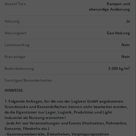
Anzahl Tore
Rampen und
ebenerdige Andienung
Heizung
Ja
Heizungsart
Gas-Heizung
Lastenaufzug
Nein
Krananlage
Nein
2
Bodenbelastung
5.000 kg/m
Sonstiges/Besonderheiten
HINWEISE:
1. Folgende Anfragen, für die von der Logivest GmbH angebotenen
Grundstücke und Bestandsflächen können nicht bearbeitet werden,
da die Eigentümer nur Lager, Logistik, Produktion und Light
Industrial als Nutzung wünschen!
- Jede Art von Veranstaltungen und Events (Hochzeiten, Flohmärkte,
Konzerte, Filmdrehs etc.)
- Gastronomiebetriebe, Diskotheken, Vergnügungsstätten