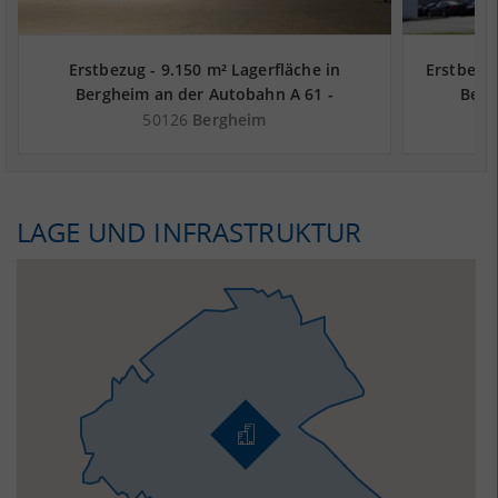
Erstbezug - 9.150 m² Lagerfläche in
Erstbezu
Bergheim an der Autobahn A 61 -
Berg
Landkreis Rhein-Erft-Kreis
L
50126
Bergheim
LAGE UND INFRASTRUKTUR