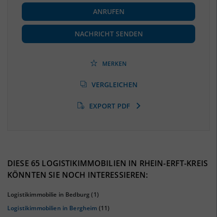
BESCHÄFTIGUNG
ANRUFEN
Beschäftigte
(Landkreis / Kreisfreie Stadt)
184.466
(Stand: 06/2020)
NACHRICHT SENDEN
Beschäftigtenquote
(Landkreis / Kreisfreie Stadt)
39,2 %
(Stand: 06/2020)
MERKEN
Arbeitslosenquote
(Landkreis / Kreisfreie Stadt)
VERGLEICHEN
8,86 %
(Stand: 01/2020)
EXPORT PDF
BESCHÄFTIGTEN- UND ARBEITSLOSENQUOTE
8.86%
39%
DIESE 65 LOGISTIKIMMOBILIEN IN RHEIN-ERFT-KREIS
KÖNNTEN SIE NOCH INTERESSIEREN:
Logistikimmobilie in Bedburg
(1)
Logistikimmobilien in Bergheim
(11)