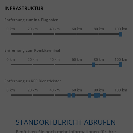
INFRASTRUKTUR
Entfernung zum int. Flughafen
0 km
20 km
40 km
60 km
80 km
100 km
Entfernung zum Kombiterminal
0 km
20 km
40 km
60 km
80 km
100 km
Entfernung zu KEP Dienstleister
0 km
20 km
40 km
60 km
80 km
100 km
STANDORTBERICHT ABRUFEN
Benötigen Sie noch mehr Informationen für Ihre