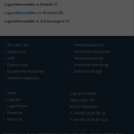
Logistikimmobilie in Eisfeld
(1)
Logistikimmobilien in Römhild
(3)
Logistikimmobilie in Schleusingen
(1)
KAUFKRAFT
(STAND: 2018)
Wir über uns
Immobiliensuche
Impressum
Vermieten/Verkaufen
Euro pro Kopf
AGB
Neubauberatung
(Landkreis / Kreisfreie Stadt)
20.495 €
Datenschutz
Investmentberatung
Kaufkraftindex
KundenInformationen
Exklusivaufträge
(Landkreis / Kreisfreie Stadt)
89,5
Geldwäschegesetz
KAUFKRAFT - EURO PRO KOPF
Halle
Logivest GmbH
Logistik
Oberanger 24
Landkreis / Kreisfreie Stadt
22.651 €
Lagerfläche
80331 München
Bundesland
Gewerbe
19.876 €
T +49 89 38 88 88 50
Deutschland
Industrie
F +49 89 38 88 88 529
20.495 €
0 €
20.000 €
40.000 €