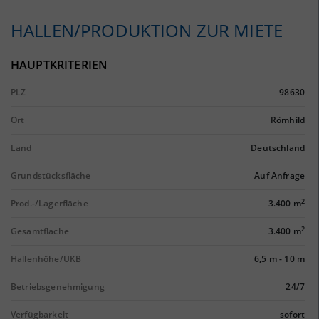
HALLEN/PRODUKTION ZUR MIETE
HAUPTKRITERIEN
PLZ
98630
Ort
Römhild
Land
Deutschland
Grundstücksfläche
Auf Anfrage
2
Prod.-/Lagerfläche
3.400 m
2
Gesamtfläche
3.400 m
Hallenhöhe/UKB
6,5 m
-
10 m
Betriebsgenehmigung
24/7
Verfügbarkeit
sofort