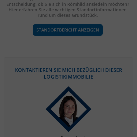
Entscheidung, ob Sie sich in Römhild ansiedeln möchten?
Hier erfahren Sie alle wichtigen Standortinformationen
rund um dieses Grundstück.
STANDORTBERICHT ANZEIGEN
ÖKONOMISCHE DATEN & FAKTEN
KONTAKTIEREN SIE MICH BEZÜGLICH DIESER
LOGISTIKIMMOBILIE
BEVÖLKERUNG
(STAND: 12/2019)
Bevölkerung Gesamt
(Landkreis / Kreisfreie Stadt)
63.197
Bevölkerungsdichte
2
(Landkreis / Kreisfreie Stadt)
67 Einwohner/km
Fläche
2
(Landkreis / Kreisfreie Stadt)
938,42 km