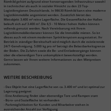
Römhild gehört aufgrund einer hervorragenden Infrastruktur sowohl
in technischer als auch in sozialer Hinsicht zu den 23 Top-
Logistikregionen Deutschlands. In 98630 Römhild kann eine moderne
Logistikimmobilie angemietet werden. Zusätzlich bietet das
Mietobjekt 3.400 m² reine Lagerfläche. Die Gesamtfläche der Hallen
beläuft sich auf 3.400 m². Die 6,5 - 10 Meter hohen Hallen können
vollends genutzt werden. Nach Vereinbarung mit Ihrem
Logistikimmobilienberater können Sie die Immobilie mieten. So ist
dieses auch mit einem modernen Sprinklersystem ausgestattet. Ihr
Betrieb in ständiger Bereitschaft wird möglich durch die existierende
24/7-Genehmigung. 5.000 kg pro m² beträgt die Belastbarkeitsgrenze
der Böden. Die Zufahrt sowie die Be- und Entladevorgänge können
über die ebenerdigen Tore unkompliziert bewerkstelligt werden.
Gerne lassen wir Ihnen weitere Informationen zu den Mietpreisen
zukommen.
WEITERE BESCHREIBUNG
- Das Objekt hat eine Lagerfläche von ca. 3.400 m² und ist optimal zur
Lagerung geeignet
- Eine Andienung findet über ebenerdige Tore und Rampen statt
- Büro- und Sozialfläche ist vorhanden
- Parkmöglichkeiten für Kunden und Mitarbeiter stehen in
ausreichender Anzahl zur Verfügung