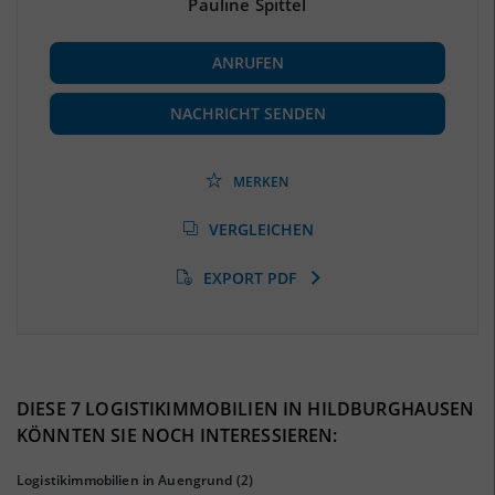
Pauline Spittel
BESCHÄFTIGUNG
ANRUFEN
Beschäftigte
(Landkreis / Kreisfreie Stadt)
27.414
(Stand: 06/2020)
NACHRICHT SENDEN
Beschäftigtenquote
(Landkreis / Kreisfreie Stadt)
43,38 %
(Stand: 06/2020)
MERKEN
Arbeitslosenquote
(Landkreis / Kreisfreie Stadt)
VERGLEICHEN
4,95 %
(Stand: 01/2020)
EXPORT PDF
BESCHÄFTIGTEN- UND ARBEITSLOSENQUOTE
4.95%
43%
DIESE 7 LOGISTIKIMMOBILIEN IN HILDBURGHAUSEN
KÖNNTEN SIE NOCH INTERESSIEREN:
Logistikimmobilien in Auengrund
(2)