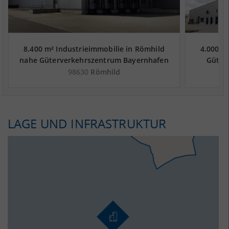
8.400 m² Industrieimmobilie in Römhild
4.000 m
nahe Güterverkehrszentrum Bayernhafen
Güter
Bamberg - Landkreis Hildburghausen
Bamber
98630
Römhild
LAGE UND INFRASTRUKTUR