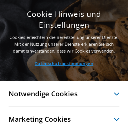
Cookie Hinweis und
Einstellungen
3.400 M² LAGERHALLE IN RÖMHILD NAHE
GÜTERVERKEHRSZENTRUM BAYERNHAFEN
Cookies erleichtern die Bereitstellung unserer Dienste.
BAMBERG - LANDKREIS HILDBURGHAUSEN
Mit der Nutzung unserer Dienste erklären Sie sich
Startseite
/
Immobiliensuche
/
Detailansicht
damit einverstanden, dass wir Cookies verwenden.
Datenschutzbestimmungen
MERKEN
VERGLEICHEN
EXPORT PDF
ZURÜCK
Notwendige Cookies
Marketing Cookies