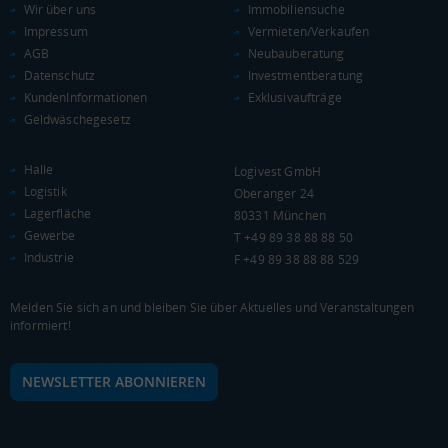
Wir über uns
Immobiliensuche
Impressum
Vermieten/Verkaufen
AGB
Neubauberatung
Datenschutz
Investmentberatung
KAUFKRAFT
(STAND: 2018)
KundenInformationen
Exklusivaufträge
Geldwäschegesetz
Euro pro Kopf
(Landkreis / Kreisfreie Stadt)
23.093 €
Halle
Logivest GmbH
Kaufkraftindex
Logistik
Oberanger 24
(Landkreis / Kreisfreie Stadt)
100,85
Lagerfläche
80331 München
Gewerbe
T +49 89 38 88 88 50
KAUFKRAFT - EURO PRO KOPF
Industrie
F +49 89 38 88 88 529
Landkreis / Kreisfreie Stadt
22.651 €
Bundesland
Melden Sie sich an und bleiben Sie über Aktuelles und Veranstaltungen
24.186 €
Deutschland
informiert!
23.093 €
NEWSLETTER ABONNIEREN
0 €
20.000 €
40.000 €
WIRTSCHAFTSKRAFT
(STAND: 2018)