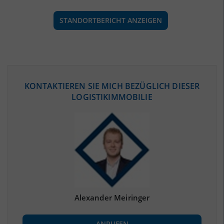
STANDORTBERICHT ANZEIGEN
ÖKONOMISCHE DATEN & FAKTEN
KONTAKTIEREN SIE MICH BEZÜGLICH DIESER
LOGISTIKIMMOBILIE
BEVÖLKERUNG
(STAND: 12/2019)
Bevölkerung Gesamt
(Landkreis / Kreisfreie Stadt)
153.094
Bevölkerungsdichte
2
(Landkreis / Kreisfreie Stadt)
1.893 Einwohner/km
Fläche
2
(Landkreis / Kreisfreie Stadt)
80,86 km
Alexander Meiringer
BESCHÄFTIGUNG
ANRUFEN