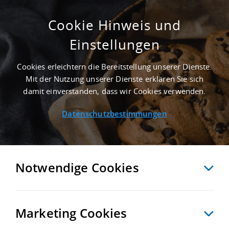
Cookie Hinweis und
Einstellungen
ERSTBEZUG - 5.000 M² LAGERHALLE IN
REGENSBURG AN DER AUTOBAHN A 3
Cookies erleichtern die Bereitstellung unserer Dienste.
Startseite
/
Immobiliensuche
/
Detailansicht
Mit der Nutzung unserer Dienste erklären Sie sich
damit einverstanden, dass wir Cookies verwenden.
Datenschutzbestimmungen
MERKEN
VERGLEICHEN
EXPORT PDF
ZURÜCK
Notwendige Cookies
Marketing Cookies