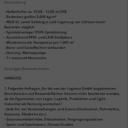
Ausstattung
- Hallenhöhe: ca. 10,00 - 12,00 m UKB
- Bodenlast größer 5.000 kg/m²
- WGK III, somit Gefahrgut und Lagerung von Lithium-Ionen
Batterien möglich
- Sprinkleranlage/ ESFR-Sprinklerung
- Ausreichend PKW- und LKW-Stellplätze
- Mindestens ein Rampentor pro 1.000 m²
- Büro- und Sozialflächen vorhanden
- Heizung: Wärmepumpe
- 1+ eventuell Mezzanine
Sonstiges/Besonderheiten
HINWEISE:
1. Folgende Anfragen, für die von der Logivest GmbH angebotenen
Grundstücke und Bestandsflächen können nicht bearbeitet werden,
da die Eigentümer nur Lager, Logistik, Produktion und Light
Industrial als Nutzung wünschen!
- Jede Art von Veranstaltungen und Events (Hochzeiten, Flohmärkte,
Konzerte, Filmdrehs etc.)
- Gastronomiebetriebe, Diskotheken, Vergnügungsstätten
- Sport- und Spielstätten, Fitness-Studios