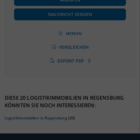
Beschäftigte
(Landkreis / Kreisfreie Stadt)
65.513
(Stand: 06/2020)
NACHRICHT SENDEN
Beschäftigtenquote
(Landkreis / Kreisfreie Stadt)
42,79 %
(Stand: 06/2020)
MERKEN
Arbeitslosenquote
(Landkreis / Kreisfreie Stadt)
VERGLEICHEN
5,67 %
(Stand: 01/2020)
EXPORT PDF
BESCHÄFTIGTEN- UND ARBEITSLOSENQUOTE
5.67%
42%
DIESE 20 LOGISTIKIMMOBILIEN IN REGENSBURG
KÖNNTEN SIE NOCH INTERESSIEREN:
Logistikimmobilien in Regensburg
(20)