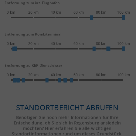
Entfernung zum int. Flughafen
0 km
20 km
40 km
60 km
80 km
100 km
Entfernung zum Kombiterminal
0 km
20 km
40 km
60 km
80 km
100 km
Entfernung zu KEP Dienstleister
0 km
20 km
40 km
60 km
80 km
100 km
STANDORTBERICHT ABRUFEN
Benötigen Sie noch mehr Informationen für Ihre
Entscheidung, ob Sie sich in Regensburg ansiedeln
möchten? Hier erfahren Sie alle wichtigen
Standortinformationen rund um dieses Grundstück.