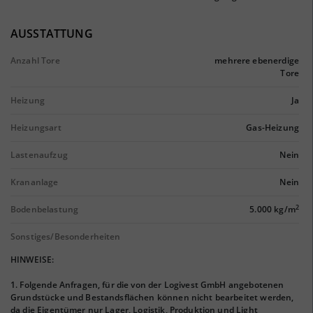
AUSSTATTUNG
Anzahl Tore
mehrere ebenerdige
Tore
Heizung
Ja
Heizungsart
Gas-Heizung
Lastenaufzug
Nein
Krananlage
Nein
2
Bodenbelastung
5.000 kg/m
Sonstiges/Besonderheiten
HINWEISE:
1. Folgende Anfragen, für die von der Logivest GmbH angebotenen
Grundstücke und Bestandsflächen können nicht bearbeitet werden,
da die Eigentümer nur Lager, Logistik, Produktion und Light