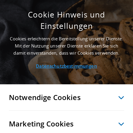
Cookie Hinweis und
Einstellungen
5.000 M² INDUSTRIEIMMOBILIE IN LEIPZIG
AN DER AUTOBAHN A 14
Cookies erleichtern die Bereitstellung unserer Dienste.
Startseite
/
Immobiliensuche
/
Detailansicht
Mit der Nutzung unserer Dienste erklären Sie sich
damit einverstanden, dass wir Cookies verwenden.
Datenschutzbestimmungen
MERKEN
VERGLEICHEN
EXPORT PDF
ZURÜCK
Notwendige Cookies
Marketing Cookies