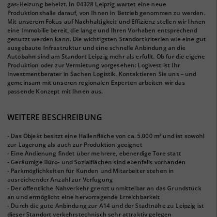
gas-Heizung beheizt. In 04328 Leipzig wartet eine neue
Produktionshalle darauf, von Ihnen in Betrieb genommen zu werden.
Mit unserem Fokus auf Nachhaltigkeit und Effizienz stellen wir Ihnen
eine Immobilie bereit, die lange und Ihren Vorhaben entsprechend
genutzt werden kann. Die wichtigsten Standortkriterien wie eine gut
ausgebaute Infrastruktur und eine schnelle Anbindung an die
Autobahn sind am Standort Leipzig mehr als erfüllt. Ob für die eigene
Produktion oder zur Vermietung vorgesehen: Logivest ist Ihr
Investmentberater in Sachen Logistik. Kontaktieren Sie uns – und
gemeinsam mit unseren regionalen Experten arbeiten wir das
passende Konzept mit Ihnen aus.
WEITERE BESCHREIBUNG
- Das Objekt besitzt eine Hallenfläche von ca. 5.000 m² und ist sowohl
zur Lagerung als auch zur Produktion geeignet
- Eine Andienung findet über mehrere, ebenerdige Tore statt
- Geräumige Büro- und Sozialflächen sind ebenfalls vorhanden
- Parkmöglichkeiten für Kunden und Mitarbeiter stehen in
ausreichender Anzahl zur Verfügung
- Der öffentliche Nahverkehr grenzt unmittelbar an das Grundstück
an und ermöglicht eine hervorragende Erreichbarkeit
- Durch die gute Anbindung zur A14 und der Stadtnähe zu Leipzig ist
dieser Standort verkehrstechnisch sehr attraktiv gelegen