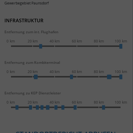
Gewerbegebiet Paunsdorf
INFRASTRUKTUR
Entfernung zum int. Flughafen
0 km
20 km
40 km
60 km
80 km
100 km
Entfernung zum Kombiterminal
0 km
20 km
40 km
60 km
80 km
100 km
Entfernung zu KEP Dienstleister
0 km
20 km
40 km
60 km
80 km
100 km