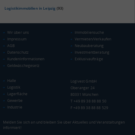
Logistikimmobilien in Leipzig
(93)
Wir über uns
Immobiliensuche
Impressum
Vermieten/Verkaufen
AGB
Neubauberatung
Datenschutz
Investmentberatung
KAUFKRAFT
(STAND: 2018)
KundenInformationen
Exklusivaufträge
Geldwäschegesetz
Euro pro Kopf
(Landkreis / Kreisfreie Stadt)
18.825 €
Halle
Logivest GmbH
Kaufkraftindex
Logistik
Oberanger 24
(Landkreis / Kreisfreie Stadt)
82,21
Lagerfläche
80331 München
Gewerbe
T +49 89 38 88 88 50
KAUFKRAFT - EURO PRO KOPF
Industrie
F +49 89 38 88 88 529
Landkreis / Kreisfreie Stadt
22.651 €
Bundesland
Melden Sie sich an und bleiben Sie über Aktuelles und Veranstaltungen
20.484 €
Deutschland
informiert!