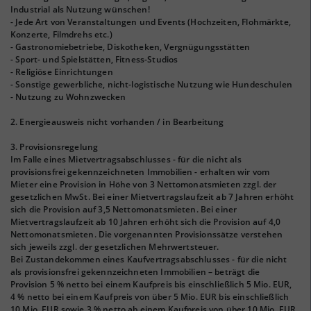
Industrial als Nutzung wünschen!
- Jede Art von Veranstaltungen und Events (Hochzeiten, Flohmärkte,
Konzerte, Filmdrehs etc.)
- Gastronomiebetriebe, Diskotheken, Vergnügungsstätten
- Sport- und Spielstätten, Fitness-Studios
- Religiöse Einrichtungen
- Sonstige gewerbliche, nicht-logistische Nutzung wie Hundeschulen
- Nutzung zu Wohnzwecken
2. Energieausweis nicht vorhanden / in Bearbeitung
3. Provisionsregelung
Im Falle eines Mietvertragsabschlusses - für die nicht als
provisionsfrei gekennzeichneten Immobilien - erhalten wir vom
Mieter eine Provision in Höhe von 3 Nettomonatsmieten zzgl. der
gesetzlichen MwSt. Bei einer Mietvertragslaufzeit ab 7 Jahren erhöht
sich die Provision auf 3,5 Nettomonatsmieten. Bei einer
Mietvertragslaufzeit ab 10 Jahren erhöht sich die Provision auf 4,0
Nettomonatsmieten. Die vorgenannten Provisionssätze verstehen
sich jeweils zzgl. der gesetzlichen Mehrwertsteuer.
Bei Zustandekommen eines Kaufvertragsabschlusses - für die nicht
als provisionsfrei gekennzeichneten Immobilien – beträgt die
Provision 5 % netto bei einem Kaufpreis bis einschließlich 5 Mio. EUR,
4 % netto bei einem Kaufpreis von über 5 Mio. EUR bis einschließlich
10 Mio. EUR sowie 3 % netto ab einem Kaufpreis von über 10 Mio. EUR