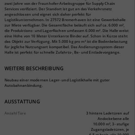
zwei Jahre von der Fraunhofer-Arbeitsgruppe für Supply Chain
Services verifiziert. Der Standort ist gut an das Verkehrsnetz
angeschlossen und eignet sich daher perfekt für
Logistikunternehmen. In 27572 Bremerhaven ist eine Gewerbehalle
zur Miete verfügbar. Die Gesamtfläche beläuft sich auf ca. 6.000 m²,
die Produktions- und Lagerflächen umfassen 6.000 m². Die Halle weist
eine Höhe von 10 Meter Unterkante Binder auf. Schon in Kürze steht
das Objekt zur Verfügung. Mit 5.000 kg pro m² ist die Bodenbelastung
für jegliche Nutzungsart kompatibel. Das Andienungssystem dieser
Halle ist perfekt für schnelle Zufahrts-, Be- und Entladevorgänge.
WEITERE BESCHREIBUNG
Neubau einer modernen Lager- und Logistikhalle mit guter
Autobahnanbindung.
AUSSTATTUNG
Anzahl Tore
3 hintere Ladetüren auf
Andockebene alle
10.000 m², 3- stufige
Zugangsladetüren, je
6,5 m breit, alle 10.000