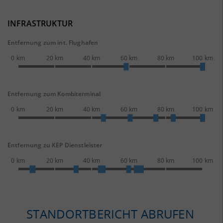
INFRASTRUKTUR
Entfernung zum int. Flughafen
0 km
20 km
40 km
60 km
80 km
100 km
Entfernung zum Kombiterminal
0 km
20 km
40 km
60 km
80 km
100 km
Entfernung zu KEP Dienstleister
0 km
20 km
40 km
60 km
80 km
100 km
STANDORTBERICHT ABRUFEN