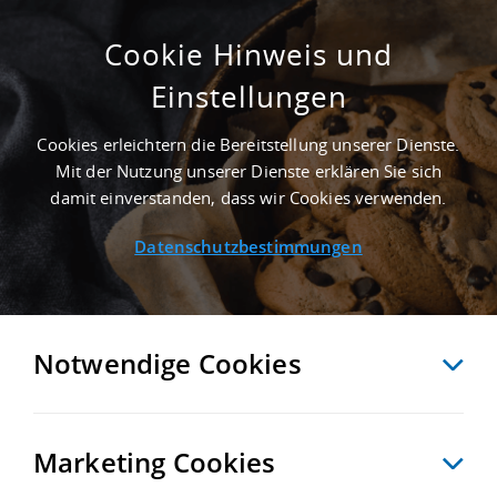
Cookie Hinweis und
Einstellungen
ERSTBEZUG - 6.000 M² LAGERHALLE IN
BREMERHAVEN AN DER AUTOBAHN A 27
Cookies erleichtern die Bereitstellung unserer Dienste.
Startseite
/
Immobiliensuche
/
Detailansicht
Mit der Nutzung unserer Dienste erklären Sie sich
damit einverstanden, dass wir Cookies verwenden.
Datenschutzbestimmungen
MERKEN
VERGLEICHEN
EXPORT PDF
ZURÜCK
Notwendige Cookies
Marketing Cookies