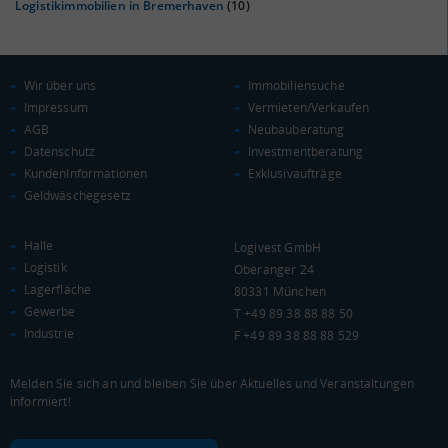
Logistikimmobilien in Bremerhaven
(10)
Wir über uns
Immobiliensuche
Impressum
Vermieten/Verkaufen
AGB
Neubauberatung
Datenschutz
Investmentberatung
KAUFKRAFT
(STAND: 2018)
KundenInformationen
Exklusivaufträge
Geldwäschegesetz
Euro pro Kopf
(Landkreis / Kreisfreie Stadt)
18.296 €
Halle
Logivest GmbH
Kaufkraftindex
Logistik
Oberanger 24
(Landkreis / Kreisfreie Stadt)
79,9
Lagerfläche
80331 München
Gewerbe
T +49 89 38 88 88 50
KAUFKRAFT - EURO PRO KOPF
Industrie
F +49 89 38 88 88 529
Landkreis / Kreisfreie Stadt
22.651 €
Bundesland
Melden Sie sich an und bleiben Sie über Aktuelles und Veranstaltungen
20.206 €
Deutschland
informiert!
18.296 €