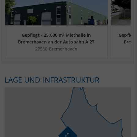
Gepflegt - 25.000 m² Miethalle in
Gepflegt
Bremerhaven an der Autobahn A 27
Breme
27580
Bremerhaven
LAGE UND INFRASTRUKTUR