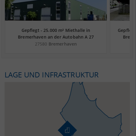
Gepflegt - 25.000 m² Miethalle in
Gepflegt
Bremerhaven an der Autobahn A 27
Breme
27580
Bremerhaven
LAGE UND INFRASTRUKTUR