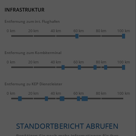
INFRASTRUKTUR
Entfernung zum int. Flughafen
0 km
20 km
40 km
60 km
80 km
100 km
Entfernung zum Kombiterminal
0 km
20 km
40 km
60 km
80 km
100 km
Entfernung zu KEP Dienstleister
0 km
20 km
40 km
60 km
80 km
100 km
STANDORTBERICHT ABRUFEN
Benötigen Sie noch mehr Informationen für Ihre