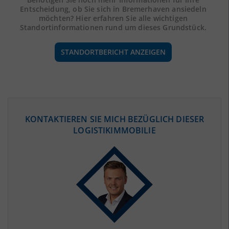
Entscheidung, ob Sie sich in Bremerhaven ansiedeln
möchten? Hier erfahren Sie alle wichtigen
Standortinformationen rund um dieses Grundstück.
STANDORTBERICHT ANZEIGEN
ÖKONOMISCHE DATEN & FAKTEN
KONTAKTIEREN SIE MICH BEZÜGLICH DIESER
LOGISTIKIMMOBILIE
BEVÖLKERUNG
(STAND: 12/2019)
Bevölkerung Gesamt
(Landkreis / Kreisfreie Stadt)
113.643
Bevölkerungsdichte
2
(Landkreis / Kreisfreie Stadt)
1.119 Einwohner/km
Fläche
2
(Landkreis / Kreisfreie Stadt)
101,53 km