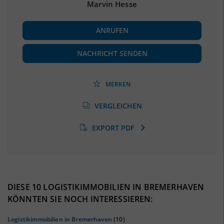
Marvin Hesse
BESCHÄFTIGUNG
ANRUFEN
Beschäftigte
(Landkreis / Kreisfreie Stadt)
40.078
(Stand: 06/2020)
NACHRICHT SENDEN
Beschäftigtenquote
(Landkreis / Kreisfreie Stadt)
35,27 %
(Stand: 06/2020)
MERKEN
Arbeitslosenquote
(Landkreis / Kreisfreie Stadt)
VERGLEICHEN
17,27 %
(Stand: 01/2020)
EXPORT PDF
BESCHÄFTIGTEN- UND ARBEITSLOSENQUOTE
17.27%
35%
DIESE 10 LOGISTIKIMMOBILIEN IN BREMERHAVEN
KÖNNTEN SIE NOCH INTERESSIEREN:
Logistikimmobilien in Bremerhaven
(10)