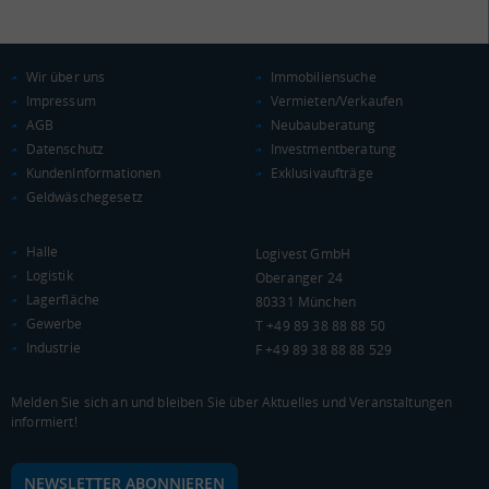
Wir über uns
Immobiliensuche
Impressum
Vermieten/Verkaufen
AGB
Neubauberatung
Datenschutz
Investmentberatung
KAUFKRAFT
(STAND: 2018)
KundenInformationen
Exklusivaufträge
Geldwäschegesetz
Euro pro Kopf
(Landkreis / Kreisfreie Stadt)
18.296 €
Halle
Logivest GmbH
Kaufkraftindex
Logistik
Oberanger 24
(Landkreis / Kreisfreie Stadt)
79,9
Lagerfläche
80331 München
Gewerbe
T +49 89 38 88 88 50
KAUFKRAFT - EURO PRO KOPF
Industrie
F +49 89 38 88 88 529
Landkreis / Kreisfreie Stadt
22.651 €
Bundesland
Melden Sie sich an und bleiben Sie über Aktuelles und Veranstaltungen
20.206 €
Deutschland
informiert!
18.296 €
NEWSLETTER ABONNIEREN