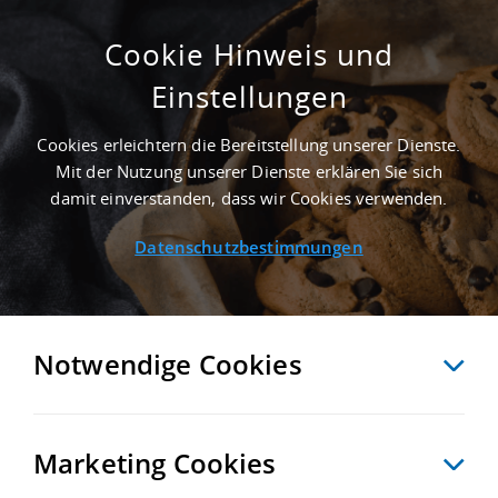
Cookie Hinweis und
Einstellungen
ERSTBEZUG - 4.000 M² LOGISTIKHALLE IN
BREMERHAVEN AN DER AUTOBAHN A 27
Cookies erleichtern die Bereitstellung unserer Dienste.
Startseite
/
Immobiliensuche
/
Detailansicht
Mit der Nutzung unserer Dienste erklären Sie sich
damit einverstanden, dass wir Cookies verwenden.
Datenschutzbestimmungen
MERKEN
VERGLEICHEN
EXPORT PDF
ZURÜCK
Notwendige Cookies
Marketing Cookies