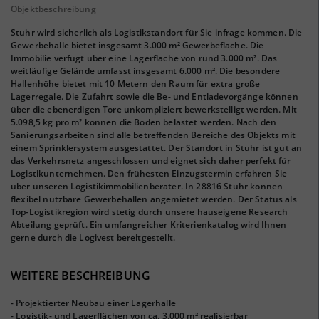
Objektbeschreibung
Stuhr wird sicherlich als Logistikstandort für Sie infrage kommen. Die
Gewerbehalle bietet insgesamt 3.000 m² Gewerbefläche. Die
Immobilie verfügt über eine Lagerfläche von rund 3.000 m². Das
weitläufige Gelände umfasst insgesamt 6.000 m². Die besondere
Hallenhöhe bietet mit 10 Metern den Raum für extra große
Lagerregale. Die Zufahrt sowie die Be- und Entladevorgänge können
über die ebenerdigen Tore unkompliziert bewerkstelligt werden. Mit
5.098,5 kg pro m² können die Böden belastet werden. Nach den
Sanierungsarbeiten sind alle betreffenden Bereiche des Objekts mit
einem Sprinklersystem ausgestattet. Der Standort in Stuhr ist gut an
das Verkehrsnetz angeschlossen und eignet sich daher perfekt für
Logistikunternehmen. Den frühesten Einzugstermin erfahren Sie
über unseren Logistikimmobilienberater. In 28816 Stuhr können
flexibel nutzbare Gewerbehallen angemietet werden. Der Status als
Top-Logistikregion wird stetig durch unsere hauseigene Research
Abteilung geprüft. Ein umfangreicher Kriterienkatalog wird Ihnen
gerne durch die Logivest bereitgestellt.
WEITERE BESCHREIBUNG
- Projektierter Neubau einer Lagerhalle
- Logistik- und Lagerflächen von ca. 3.000 m² realisierbar