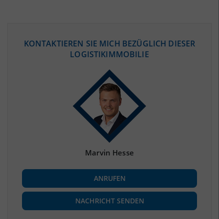
ÖKONOMISCHE DATEN & FAKTEN
KONTAKTIEREN SIE MICH BEZÜGLICH DIESER
LOGISTIKIMMOBILIE
BEVÖLKERUNG
(STAND: 12/2019)
Bevölkerung Gesamt
(Landkreis / Kreisfreie Stadt)
217.089
Bevölkerungsdichte
2
(Landkreis / Kreisfreie Stadt)
109 Einwohner/km
Fläche
2
(Landkreis / Kreisfreie Stadt)
1.991,01 km
Marvin Hesse
BESCHÄFTIGUNG
ANRUFEN
Beschäftigte
(Landkreis / Kreisfreie Stadt)
90.180
(Stand: 06/2020)
NACHRICHT SENDEN
Beschäftigtenquote