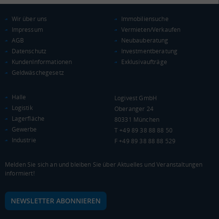
KAUFKRAFT
(STAND: 2018)
Wir über uns
Immobiliensuche
Euro pro Kopf
(Landkreis / Kreisfreie Stadt)
23.428 €
Impressum
Vermieten/Verkaufen
AGB
Neubauberatung
Kaufkraftindex
Datenschutz
Investmentberatung
(Landkreis / Kreisfreie Stadt)
102,31
KundenInformationen
Exklusivaufträge
Geldwäschegesetz
KAUFKRAFT - EURO PRO KOPF
Halle
Logivest GmbH
Landkreis / Kreisfreie Stadt
22.651 €
Logistik
Oberanger 24
Bundesland
21.813 €
Deutschland
Lagerfläche
80331 München
Gewerbe
T +49 89 38 88 88 50
23.428 €
Industrie
F +49 89 38 88 88 529
0 €
20.000 €
40.000 €
Melden Sie sich an und bleiben Sie über Aktuelles und Veranstaltungen
informiert!
WIRTSCHAFTSKRAFT
(STAND: 2018)
BRUTTOINLANDSPRODUKT
NEWSLETTER ABONNIEREN
(LANDKREIS / KREISFREIE STADT)