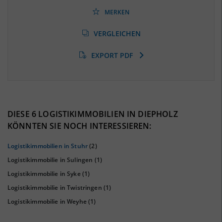
(Landkreis / Kreisfreie Stadt)
41,54 %
(Stand: 06/2020)
MERKEN
Arbeitslosenquote
(Landkreis / Kreisfreie Stadt)
VERGLEICHEN
5,85 %
(Stand: 01/2020)
EXPORT PDF
BESCHÄFTIGTEN- UND ARBEITSLOSENQUOTE
5.85%
41%
DIESE 6 LOGISTIKIMMOBILIEN IN DIEPHOLZ
KÖNNTEN SIE NOCH INTERESSIEREN:
Logistikimmobilien in Stuhr
(2)
Logistikimmobilie in Sulingen
(1)
Logistikimmobilie in Syke
(1)
Logistikimmobilie in Twistringen
(1)
Logistikimmobilie in Weyhe
(1)