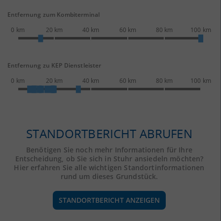
Entfernung zum Kombiterminal
0 km
20 km
40 km
60 km
80 km
100 km
Entfernung zu KEP Dienstleister
0 km
20 km
40 km
60 km
80 km
100 km
STANDORTBERICHT ABRUFEN
Benötigen Sie noch mehr Informationen für Ihre
Entscheidung, ob Sie sich in Stuhr ansiedeln möchten?
Hier erfahren Sie alle wichtigen Standortinformationen
rund um dieses Grundstück.
STANDORTBERICHT ANZEIGEN