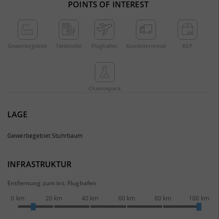
POINTS OF INTEREST
Gewerbe­gebiet
Tankstelle
Flughafen
Kombi­terminal
KEP
Chemie­park
LAGE
Gewerbegebiet Stuhrbaum
INFRASTRUKTUR
Entfernung zum int. Flughafen
0 km
20 km
40 km
60 km
80 km
100 km