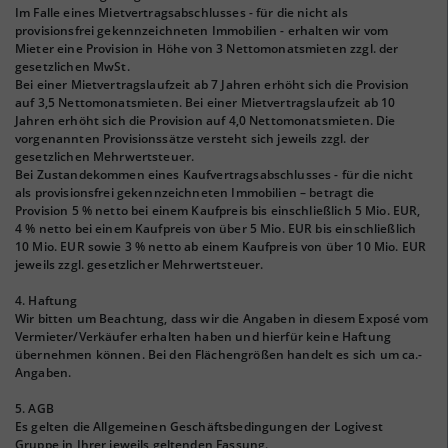
Im Falle eines Mietvertragsabschlusses - für die nicht als
provisionsfrei gekennzeichneten Immobilien - erhalten wir vom
Mieter eine Provision in Höhe von 3 Nettomonatsmieten zzgl. der
gesetzlichen MwSt.
Bei einer Mietvertragslaufzeit ab 7 Jahren erhöht sich die Provision
auf 3,5 Nettomonatsmieten. Bei einer Mietvertragslaufzeit ab 10
Jahren erhöht sich die Provision auf 4,0 Nettomonatsmieten. Die
vorgenannten Provisionssätze versteht sich jeweils zzgl. der
gesetzlichen Mehrwertsteuer.
Bei Zustandekommen eines Kaufvertragsabschlusses - für die nicht
als provisionsfrei gekennzeichneten Immobilien – betragt die
Provision 5 % netto bei einem Kaufpreis bis einschließlich 5 Mio. EUR,
4 % netto bei einem Kaufpreis von über 5 Mio. EUR bis einschließlich
10 Mio. EUR sowie 3 % netto ab einem Kaufpreis von über 10 Mio. EUR
jeweils zzgl. gesetzlicher Mehrwertsteuer.
4. Haftung
Wir bitten um Beachtung, dass wir die Angaben in diesem Exposé vom
Vermieter/Verkäufer erhalten haben und hierfür keine Haftung
übernehmen können. Bei den Flächengrößen handelt es sich um ca.-
Angaben.
5. AGB
Es gelten die Allgemeinen Geschäftsbedingungen der Logivest
Gruppe in Ihrer jeweils geltenden Fassung.