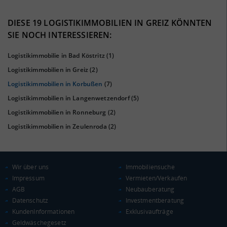
38%
DIESE 19 LOGISTIKIMMOBILIEN IN GREIZ KÖNNTEN
SIE NOCH INTERESSIEREN:
Logistikimmobilie in Bad Köstritz
(1)
Logistikimmobilien in Greiz
(2)
Logistikimmobilien in Korbußen
(7)
Logistikimmobilien in Langenwetzendorf
(5)
Logistikimmobilien in Ronneburg
(2)
Logistikimmobilien in Zeulenroda
(2)
KAUFKRAFT
(STAND: 2018)
Euro pro Kopf
(Landkreis / Kreisfreie Stadt)
20.392 €
Wir über uns
Immobiliensuche
Impressum
Vermieten/Verkaufen
Kaufkraftindex
AGB
Neubauberatung
(Landkreis / Kreisfreie Stadt)
89,05
Datenschutz
Investmentberatung
KundenInformationen
Exklusivaufträge
KAUFKRAFT - EURO PRO KOPF
Geldwäschegesetz