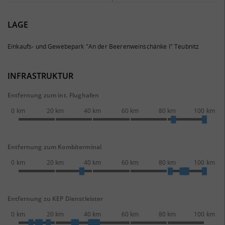
LAGE
Einkaufs- und Gewebepark "An der Beerenweinschänke I" Teubnitz
INFRASTRUKTUR
Entfernung zum int. Flughafen
0 km
20 km
40 km
60 km
80 km
100 km
Entfernung zum Kombiterminal
0 km
20 km
40 km
60 km
80 km
100 km
Entfernung zu KEP Dienstleister
0 km
20 km
40 km
60 km
80 km
100 km