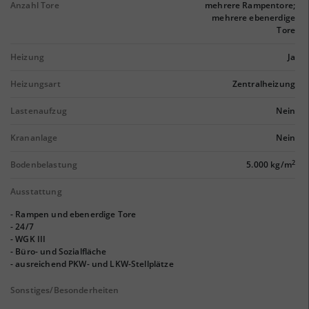
Anzahl Tore
mehrere Rampentore;
mehrere ebenerdige
Tore
Heizung
Ja
Heizungsart
Zentralheizung
Lastenaufzug
Nein
Krananlage
Nein
2
Bodenbelastung
5.000 kg/m
Ausstattung
- Rampen und ebenerdige Tore
- 24/7
- WGK III
- Büro- und Sozialfläche
- ausreichend PKW- und LKW-Stellplätze
Sonstiges/Besonderheiten