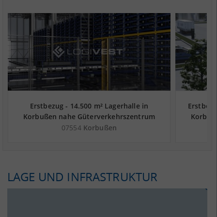
Erstbezug - 14.500 m² Lagerhalle in
Erstbezu
Korbußen nahe Güterverkehrszentrum
Korbuß
Terminal Glauchau (Hof, Sonneberg,
Termi
07554
Korbußen
Pilsen) - Landkreis Greiz
LAGE UND INFRASTRUKTUR