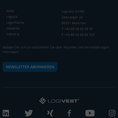
Landkreis / Kreisfreie Stadt
22.651 €
Bundesland
Halle
Logivest GmbH
19.876 €
Deutschland
Logistik
Oberanger 24
20.392 €
Lagerfläche
80331 München
Gewerbe
T +49 89 38 88 88 50
0 €
20.000 €
40.000 €
Industrie
F +49 89 38 88 88 529
WIRTSCHAFTSKRAFT
(STAND: 2018)
Melden Sie sich an und bleiben Sie über Aktuelles und Veranstaltungen
informiert!
BRUTTOINLANDSPRODUKT
(LANDKREIS / KREISFREIE STADT)
NEWSLETTER ABONNIEREN
Gesamt
BIP je Erwerbstätigen
BIP je Einwohner
2.363.297 Tsd. €
60.118 €
23.940 €
BRUTTOWERTSCHÖPFUNG
(LANDKREIS / KREISFREIE STADT)
Gesamt
Produzierendes Gewerbe
Handel und Verke