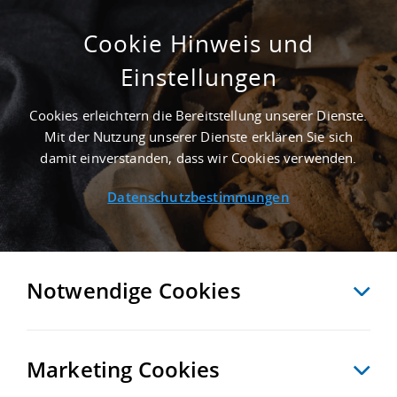
Cookie Hinweis und
Einstellungen
ERSTBEZUG - 8.400 M² MIETHALLE IN
KORBUSSEN NAHE G
Cookies erleichtern die Bereitstellung unserer Dienste.
ÜTERVERKEHRSZENTRUM TERMINAL G
Mit der Nutzung unserer Dienste erklären Sie sich
LAUCHAU (HOF, SONNEBERG, PILSEN) - L
damit einverstanden, dass wir Cookies verwenden.
ANDKREIS GREIZ
Datenschutzbestimmungen
Startseite
/
Immobiliensuche
/
Detailansicht
Notwendige Cookies
MERKEN
VERGLEICHEN
EXPORT PDF
ZURÜCK
Marketing Cookies