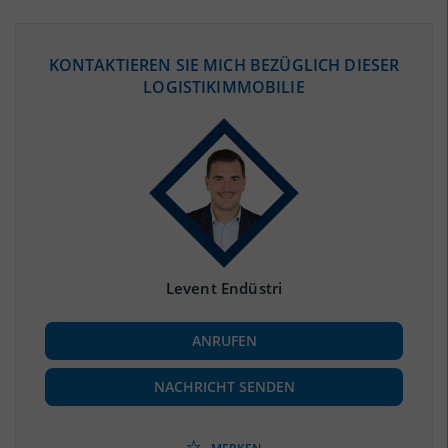
ÖKONOMISCHE DATEN & FAKTEN
KONTAKTIEREN SIE MICH BEZÜGLICH DIESER
LOGISTIKIMMOBILIE
BEVÖLKERUNG
(STAND: 12/2019)
Bevölkerung Gesamt
(Landkreis / Kreisfreie Stadt)
1.847.253
Bevölkerungsdichte
2
(Landkreis / Kreisfreie Stadt)
2.446 Einwohner/km
Fläche
2
(Landkreis / Kreisfreie Stadt)
755,09 km
Levent Endüstri
BESCHÄFTIGUNG
ANRUFEN
Beschäftigte
(Landkreis / Kreisfreie Stadt)
***
NACHRICHT SENDEN
Beschäftigtenquote
(Landkreis / Kreisfreie Stadt)
***