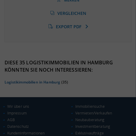
MERKEN
Arbeitslosenquote
(Landkreis / Kreisfreie Stadt)
VERGLEICHEN
***
EXPORT PDF
BESCHÄFTIGTEN- UND ARBEITSLOSENQUOTE
0%
DIESE 35 LOGISTIKIMMOBILIEN IN HAMBURG
KÖNNTEN SIE NOCH INTERESSIEREN:
Logistikimmobilien in Hamburg
(35)
Wir über uns
Immobiliensuche
Impressum
Vermieten/Verkaufen
AGB
Neubauberatung
Datenschutz
Investmentberatung
KAUFKRAFT
KundenInformationen
Exklusivaufträge