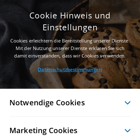
Cookie Hinweis und
Einstellungen
3.000 M² INDUSTRIEHALLE IN HAMBURG AN
DER AUTOBAHN A 7
Cookies erleichtern die Bereitstellung unserer Dienste.
Startseite
/
Immobiliensuche
/
Detailansicht
Mit der Nutzung unserer Dienste erklären Sie sich
damit einverstanden, dass wir Cookies verwenden.
Datenschutzbestimmungen
MERKEN
VERGLEICHEN
EXPORT PDF
ZURÜCK
Notwendige Cookies
Marketing Cookies