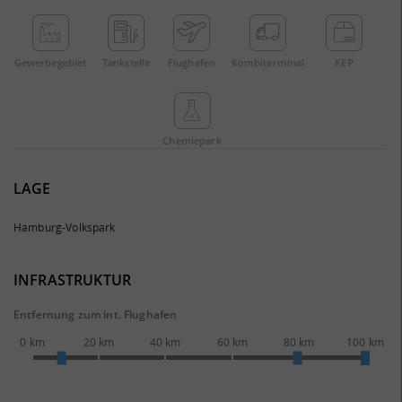
Gewerbe­gebiet
Tankstelle
Flughafen
Kombi­terminal
KEP
Chemie­park
LAGE
Hamburg-Volkspark
INFRASTRUKTUR
Entfernung zum int. Flughafen
0 km
20 km
40 km
60 km
80 km
100 km