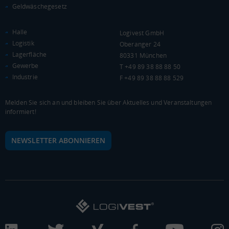
Geldwäschegesetz
Euro pro Kopf
(Landkreis / Kreisfreie Stadt)
***
Halle
Logivest GmbH
Kaufkraftindex
Logistik
Oberanger 24
(Landkreis / Kreisfreie Stadt)
***
Lagerfläche
80331 München
Gewerbe
T +49 89 38 88 88 50
KAUFKRAFT - EURO PRO KOPF
Industrie
F +49 89 38 88 88 529
Landkreis / Kreisfreie Stadt
22.651 €
Bundesland
Melden Sie sich an und bleiben Sie über Aktuelles und Veranstaltungen
Deutschland
informiert!
NEWSLETTER ABONNIEREN
0 €
20.000 €
40.000 €
WIRTSCHAFTSKRAFT
BRUTTOINLANDSPRODUKT
(LANDKREIS / KREISFREIE STADT)