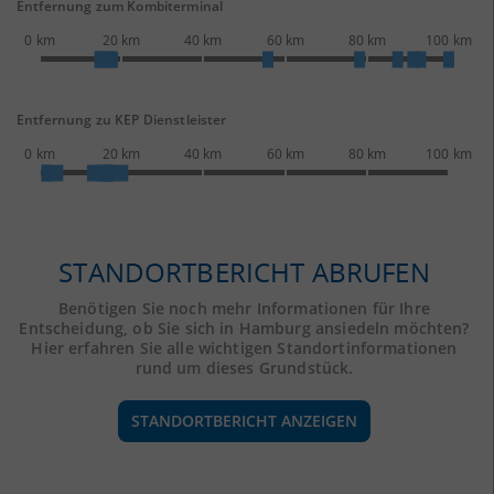
Entfernung zum Kombiterminal
0 km
20 km
40 km
60 km
80 km
100 km
Entfernung zu KEP Dienstleister
0 km
20 km
40 km
60 km
80 km
100 km
STANDORTBERICHT ABRUFEN
Benötigen Sie noch mehr Informationen für Ihre
Entscheidung, ob Sie sich in Hamburg ansiedeln möchten?
Hier erfahren Sie alle wichtigen Standortinformationen
rund um dieses Grundstück.
STANDORTBERICHT ANZEIGEN