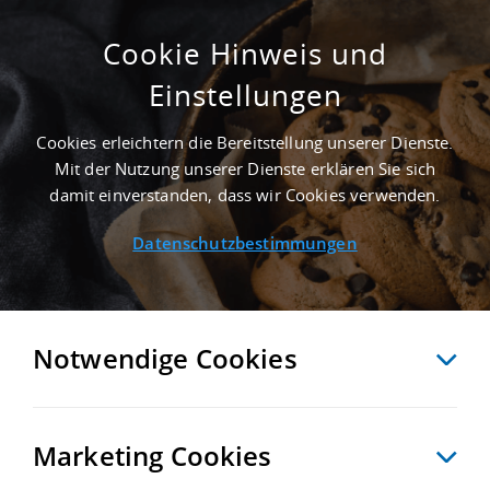
Cookie Hinweis und
Einstellungen
2.500 M² GEWERBEIMMOBILIE IN
ANNABERG-BUCHHOLZ NAHE
Cookies erleichtern die Bereitstellung unserer Dienste.
GÜTERVERKEHRSZENTRUM GVZ SÜD-WEST
Mit der Nutzung unserer Dienste erklären Sie sich
SACHSEN - LANDKREIS ERZGEBIRGSKREIS
damit einverstanden, dass wir Cookies verwenden.
Startseite
/
Immobiliensuche
/
Detailansicht
Datenschutzbestimmungen
MERKEN
VERGLEICHEN
EXPORT PDF
ZURÜCK
Notwendige Cookies
Marketing Cookies