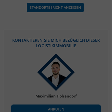
STANDORTBERICHT ANZEIGEN
ÖKONOMISCHE DATEN & FAKTEN
KONTAKTIEREN SIE MICH BEZÜGLICH DIESER
LOGISTIKIMMOBILIE
BEVÖLKERUNG
(STAND: 12/2019)
Bevölkerung Gesamt
(Landkreis / Kreisfreie Stadt)
334.948
Bevölkerungsdichte
2
(Landkreis / Kreisfreie Stadt)
183 Einwohner/km
Fläche
2
(Landkreis / Kreisfreie Stadt)
1.827,91 km
Maximilian Hohendorf
BESCHÄFTIGUNG
ANRUFEN