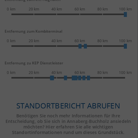
0 km
20 km
40 km
60 km
80 km
100 km
Entfernung zum Kombiterminal
0 km
20 km
40 km
60 km
80 km
100 km
Entfernung zu KEP Dienstleister
0 km
20 km
40 km
60 km
80 km
100 km
STANDORTBERICHT ABRUFEN
Benötigen Sie noch mehr Informationen für Ihre
Entscheidung, ob Sie sich in Annaberg-Buchholz ansiedeln
möchten? Hier erfahren Sie alle wichtigen
Standortinformationen rund um dieses Grundstück.