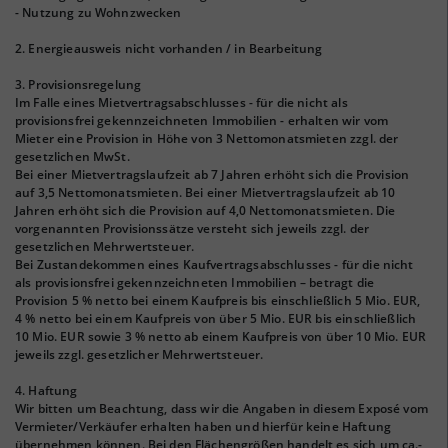
- Nutzung zu Wohnzwecken
2. Energieausweis nicht vorhanden / in Bearbeitung
3. Provisionsregelung
Im Falle eines Mietvertragsabschlusses - für die nicht als
provisionsfrei gekennzeichneten Immobilien - erhalten wir vom
Mieter eine Provision in Höhe von 3 Nettomonatsmieten zzgl. der
gesetzlichen MwSt.
Bei einer Mietvertragslaufzeit ab 7 Jahren erhöht sich die Provision
auf 3,5 Nettomonatsmieten. Bei einer Mietvertragslaufzeit ab 10
Jahren erhöht sich die Provision auf 4,0 Nettomonatsmieten. Die
vorgenannten Provisionssätze versteht sich jeweils zzgl. der
gesetzlichen Mehrwertsteuer.
Bei Zustandekommen eines Kaufvertragsabschlusses - für die nicht
als provisionsfrei gekennzeichneten Immobilien – betragt die
Provision 5 % netto bei einem Kaufpreis bis einschließlich 5 Mio. EUR,
4 % netto bei einem Kaufpreis von über 5 Mio. EUR bis einschließlich
10 Mio. EUR sowie 3 % netto ab einem Kaufpreis von über 10 Mio. EUR
jeweils zzgl. gesetzlicher Mehrwertsteuer.
4. Haftung
Wir bitten um Beachtung, dass wir die Angaben in diesem Exposé vom
Vermieter/Verkäufer erhalten haben und hierfür keine Haftung
übernehmen können. Bei den Flächengrößen handelt es sich um ca.-