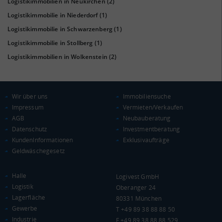
Logistikimmobilien in Neukirchen
(2)
Logistikimmobilie in Niederdorf
(1)
Logistikimmobilie in Schwarzenberg
(1)
KAUFKRAFT
(STAND: 2018)
Logistikimmobilie in Stollberg
(1)
Euro pro Kopf
Logistikimmobilien in Wolkenstein
(2)
(Landkreis / Kreisfreie Stadt)
20.492 €
Kaufkraftindex
(Landkreis / Kreisfreie Stadt)
89,49
Wir über uns
Immobiliensuche
Impressum
Vermieten/Verkaufen
KAUFKRAFT - EURO PRO KOPF
AGB
Neubauberatung
Datenschutz
Investmentberatung
Landkreis / Kreisfreie Stadt
22.651 €
KundenInformationen
Exklusivaufträge
Bundesland
Geldwäschegesetz
20.484 €
Deutschland
20.492 €
Halle
Logivest GmbH
Logistik
0 €
20.000 €
40.000 €
Oberanger 24
Lagerfläche
80331 München
Gewerbe
T +49 89 38 88 88 50
WIRTSCHAFTSKRAFT
(STAND: 2018)
Industrie
F +49 89 38 88 88 529