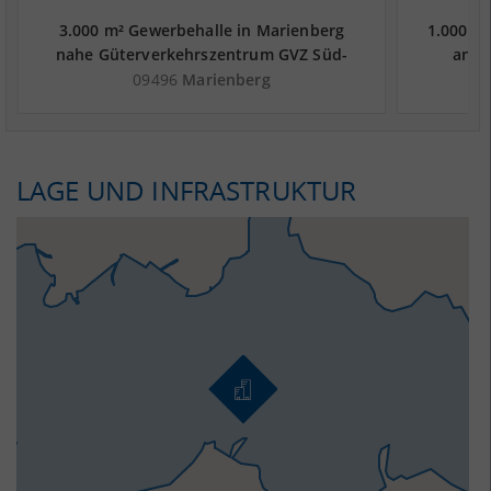
3.000 m² Gewerbehalle in Marienberg
1.000 m²
nahe Güterverkehrszentrum GVZ Süd-
an d
West Sachsen - Landkreis Erzgebirgskreis
09496
Marienberg
LAGE UND INFRASTRUKTUR