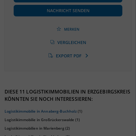
Beschäftigte
(Landkreis / Kreisfreie Stadt)
130.355
(Stand: 06/2020)
NACHRICHT SENDEN
Beschäftigtenquote
(Landkreis / Kreisfreie Stadt)
38,92 %
(Stand: 06/2020)
MERKEN
Arbeitslosenquote
(Landkreis / Kreisfreie Stadt)
VERGLEICHEN
5,93 %
(Stand: 01/2020)
EXPORT PDF
BESCHÄFTIGTEN- UND ARBEITSLOSENQUOTE
5.93%
38%
DIESE 11 LOGISTIKIMMOBILIEN IN ERZGEBIRGSKREIS
KÖNNTEN SIE NOCH INTERESSIEREN:
Logistikimmobilie in Annaberg-Buchholz
(1)
Logistikimmobilie in Großrückerswalde
(1)
Logistikimmobilien in Marienberg
(2)