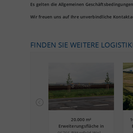
Es gelten die Allgemeinen Geschäftsbedingungen 
Wir freuen uns auf Ihre unverbindliche Kontakt
FINDEN SIE WEITERE LOGISTI
0.000 m²
20.000 m²
1
rungsfläche in
Erweiterungsfläche in
an der Autobahn
Bitterfeld-Wolfen nahe
356
Leipzig
06766
Bitterfeld-Wolfen