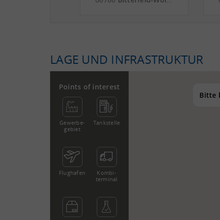
A 14
Güterverkehrszentrum
GVZ Leipzig - Landkreis
Anhalt-Bitterfeld
LAGE UND INFRASTRUKTUR
Points of interest
Bitte
Gewerbe­
Tankstelle
gebiet
Flughafen
Kombi­
terminal