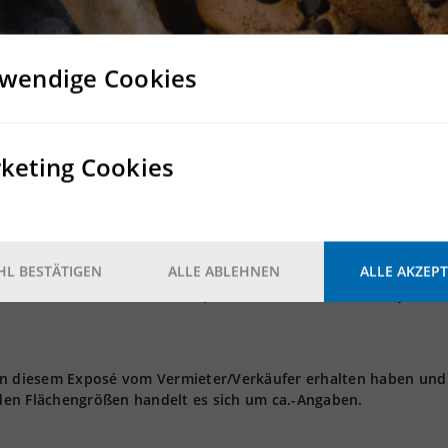
ng wie Hundeschulen
wendige Cookies
ung
 nicht als provisionsfrei gekennzeichneten Immobilien - erhalten
keting Cookies
onatsmieten zzgl. der gesetzlichen MwSt. Bei einer
 Provision auf 3,5 Nettomonatsmieten. Bei einer Mietvertragsla
Nettomonatsmieten. Die vorgenannten Provisionssätze verstehen
s - für die nicht als provisionsfrei gekennzeichneten Immobi
L BESTÄTIGEN
ALLE ABLEHNEN
ALLE AKZEPT
eis bis einschließlich 5 Mio. EUR, 4 % netto bei einem Kaufprei
owie 3 % netto ab einem Kaufpreis von über 10 Mio. EUR jeweils 
 in diesem Exposé vom Vermieter/Verkäufer erhalten haben und
den Flächengrößen handelt es sich um ca.-Angaben.