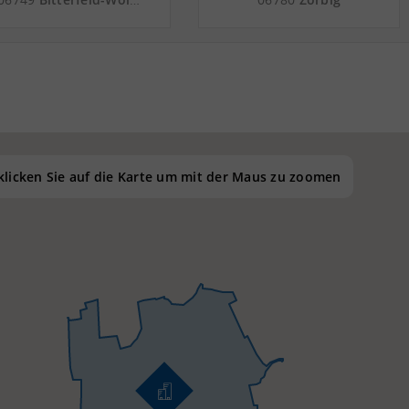
GVZ Leipzig - Landkreis
Güterverkehrszentrum
Anhalt-Bitterfeld
Terminal Schkopau -
Landkreis Anhalt-
Bitterfeld
 klicken Sie auf die Karte um mit der Maus zu zoomen