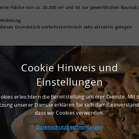
 eine Fläche von ca. 30.000 m² und ist zur gewerblichen Baunut
GI-Widmung
dieses Grundstück verkehrstechnisch sehr attraktiv gelegen
GI
Cookie Hinweis und
Nein
Einstellungen
okies erleichtern die Bereitstellung unserer Dienste. Mit 
zung unserer Dienste erklären Sie sich damit einverstan
t GmbH angebotenen Grundstücke und Bestandsflächen können n
dass wir Cookies verwenden.
 Logistik, Produktion und Light Industrial als Nutzung wünsch
zeiten, Flohmärkte, Konzerte, Filmdrehs etc.)
gsstätten
Datenschutzbestimmungen