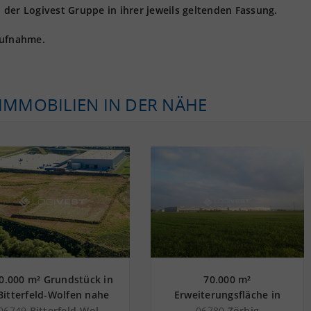
der Logivest Gruppe in ihrer jeweils geltenden Fassung.
aufnahme.
KIMMOBILIEN IN DER NÄHE
0.000 m² Grundstück in
70.000 m²
Bitterfeld-Wolfen nahe
Erweiterungsfläche in
Güterverkehrszentrum
Zörbig nahe
06749
Bitterfeld-Wolfen
06780
Zörbig