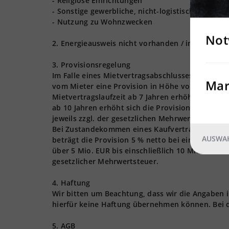
- Religiöse Einrichtungen
- Sonstige gewerbliche, nicht-logistische Nutzu
- Nutzung zu Wohnzwecken
Not
2. Energieausweis nicht vorhanden / in Bearbeit
3. Provisionsregelung
Im Falle eines Mietvertragsabschlusses - für die
Mar
vom Mieter eine Provision in Höhe von 3 Nettom
Mietvertragslaufzeit ab 7 Jahren erhöht sich die
ab 10 Jahren erhöht sich die Provision auf 4,0 
jeweils zzgl. der gesetzlichen Mehrwertsteuer.
Bei Zustandekommen eines Kaufvertragsabschlusse
AUSWAH
beträgt die Provision 5 % netto bei einem Kaufpr
über 5 Mio. EUR bis einschließlich 10 Mio. EUR s
gesetzlicher Mehrwertsteuer.
4. Haftung
Wir bitten um Beachtung, dass wir die Angaben
hierfür keine Haftung übernehmen können. Bei 
5. AGB