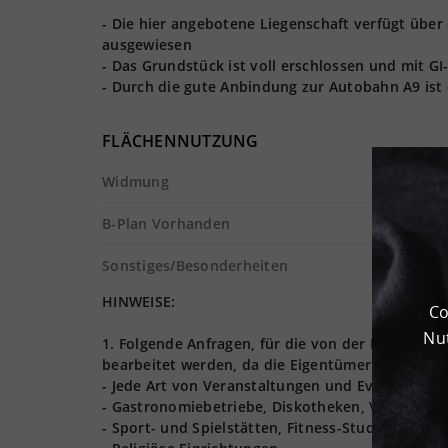
- Die hier angebotene Liegenschaft verfügt über
ausgewiesen
- Das Grundstück ist voll erschlossen und mit 
- Durch die gute Anbindung zur Autobahn A9 ist 
FLÄCHENNUTZUNG
Widmung
B-Plan Vorhanden
Sonstiges/Besonderheiten
HINWEISE:
Co
Nut
1. Folgende Anfragen, für die von der Logives
bearbeitet werden, da die Eigentümer nur Lager,
- Jede Art von Veranstaltungen und Events (Hoch
- Gastronomiebetriebe, Diskotheken, Vergnügun
- Sport- und Spielstätten, Fitness-Studios