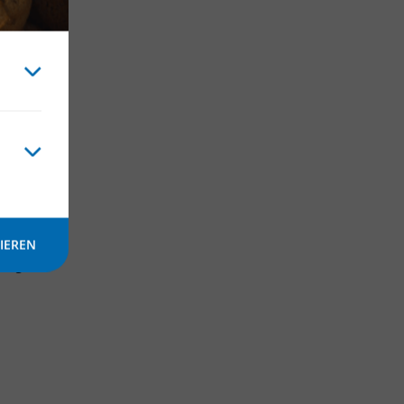
 wir
ufzeit
 sich
lien –
IEREN
s von
zzgl.